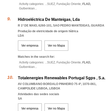
Activity categories: ...
SUEZ,
Fundação Oriente,
FLAD,
Gulbenkian
...
Hidroeléctrica De Manteigas, Lda
R 1º DE MAIO, 6260-101
,
SAO PEDRO MANTEIGAS
,
GUARDA
Produção de eletricidade de origem hídrica
LDA
Ver empresa
Ver no Mapa
Matches in the search for:
Activity categories: ...
SUEZ,
Fundação Oriente,
FLAD,
Gulbenkian
...
Totalenergies Renewables Portugal Sgps , S.a.
AV COLUMBANO BORDALO PINHEIRO 75 4º, 1070-061
,
CAMPOLIDE LISBOA
,
LISBOA
Atividades das sedes sociais
SA
Ver empresa
Ver no Mapa