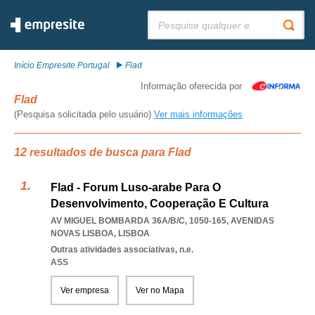
Pesquisar:
Início Empresite Portugal
Flad
Informação oferecida por
Flad
(Pesquisa solicitada pelo usuário)
Ver mais informações
12 resultados de busca para Flad
Flad - Forum Luso-arabe Para O
Desenvolvimento, Cooperação E Cultura
AV MIGUEL BOMBARDA 36A/B/C, 1050-165
,
AVENIDAS
NOVAS LISBOA
,
LISBOA
Outras atividades associativas, n.e.
ASS
Ver empresa
Ver no Mapa