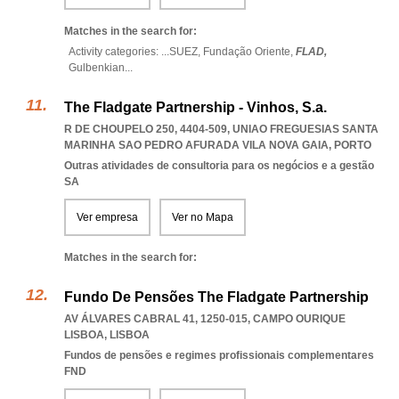
Matches in the search for:
Activity categories: ...
SUEZ,
Fundação Oriente,
FLAD,
Gulbenkian
...
The Fladgate Partnership - Vinhos, S.a.
R DE CHOUPELO 250, 4404-509
,
UNIAO FREGUESIAS SANTA
MARINHA SAO PEDRO AFURADA VILA NOVA GAIA
,
PORTO
Outras atividades de consultoria para os negócios e a gestão
SA
Ver empresa
Ver no Mapa
Matches in the search for:
Fundo De Pensões The Fladgate Partnership
AV ÁLVARES CABRAL 41, 1250-015
,
CAMPO OURIQUE
LISBOA
,
LISBOA
Fundos de pensões e regimes profissionais complementares
FND