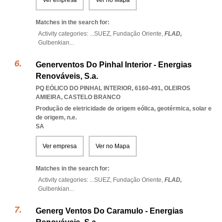
Ver empresa
Ver no Mapa
Matches in the search for:
Activity categories: ...
SUEZ,
Fundação Oriente,
FLAD,
Gulbenkian
...
Generventos Do Pinhal Interior - Energias
Renováveis, S.a.
PQ EÓLICO DO PINHAL INTERIOR, 6160-491
,
OLEIROS
AMIEIRA
,
CASTELO BRANCO
Produção de eletricidade de origem eólica, geotérmica, solar e
de origem, n.e.
SA
Ver empresa
Ver no Mapa
Matches in the search for:
Activity categories: ...
SUEZ,
Fundação Oriente,
FLAD,
Gulbenkian
...
Generg Ventos Do Caramulo - Energias