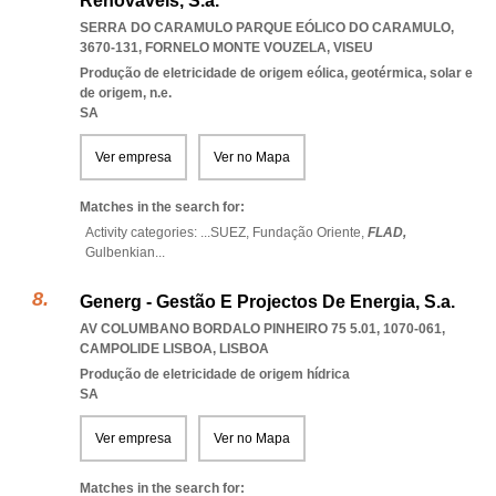
Renováveis, S.a.
SERRA DO CARAMULO PARQUE EÓLICO DO CARAMULO,
3670-131
,
FORNELO MONTE VOUZELA
,
VISEU
Produção de eletricidade de origem eólica, geotérmica, solar e
de origem, n.e.
SA
Ver empresa
Ver no Mapa
Matches in the search for:
Activity categories: ...
SUEZ,
Fundação Oriente,
FLAD,
Gulbenkian
...
Generg - Gestão E Projectos De Energia, S.a.
AV COLUMBANO BORDALO PINHEIRO 75 5.01, 1070-061
,
CAMPOLIDE LISBOA
,
LISBOA
Produção de eletricidade de origem hídrica
SA
Ver empresa
Ver no Mapa
Matches in the search for: