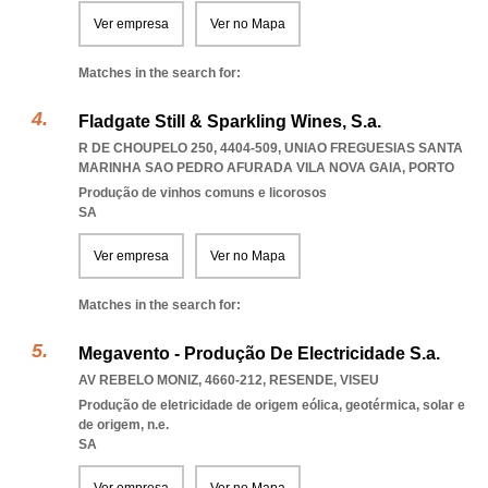
Ver empresa
Ver no Mapa
Matches in the search for:
Fladgate Still & Sparkling Wines, S.a.
R DE CHOUPELO 250, 4404-509
,
UNIAO FREGUESIAS SANTA
MARINHA SAO PEDRO AFURADA VILA NOVA GAIA
,
PORTO
Produção de vinhos comuns e licorosos
SA
Ver empresa
Ver no Mapa
Matches in the search for:
Megavento - Produção De Electricidade S.a.
AV REBELO MONIZ, 4660-212
,
RESENDE
,
VISEU
Produção de eletricidade de origem eólica, geotérmica, solar e
de origem, n.e.
SA