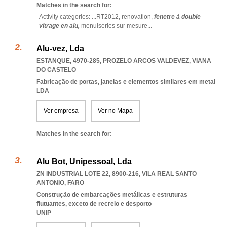
Matches in the search for:
Activity categories: ...
RT2012,
renovation,
fenetre à double
vitrage en alu,
menuiseries sur mesure
...
Alu-vez, Lda
ESTANQUE, 4970-285
,
PROZELO ARCOS VALDEVEZ
,
VIANA
DO CASTELO
Fabricação de portas, janelas e elementos similares em metal
LDA
Ver empresa
Ver no Mapa
Matches in the search for:
Alu Bot, Unipessoal, Lda
ZN INDUSTRIAL LOTE 22, 8900-216
,
VILA REAL SANTO
ANTONIO
,
FARO
Construção de embarcações metálicas e estruturas
flutuantes, exceto de recreio e desporto
UNIP