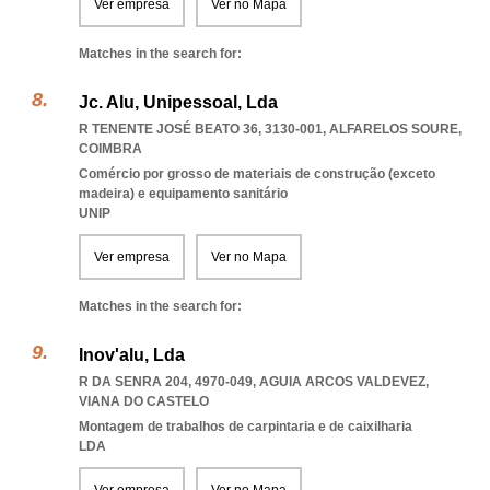
Ver empresa
Ver no Mapa
Matches in the search for:
Jc. Alu, Unipessoal, Lda
R TENENTE JOSÉ BEATO 36, 3130-001
,
ALFARELOS SOURE
,
COIMBRA
Comércio por grosso de materiais de construção (exceto
madeira) e equipamento sanitário
UNIP
Ver empresa
Ver no Mapa
Matches in the search for:
Inov'alu, Lda
R DA SENRA 204, 4970-049
,
AGUIA ARCOS VALDEVEZ
,
VIANA DO CASTELO
Montagem de trabalhos de carpintaria e de caixilharia
LDA