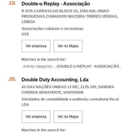
Double-u Replay - Associação
R DOS CARRASCAIS BLOCO 1D, 2560-046
,
UNIAO
FREGUESIAS CUNHADOS MACEIRA TORRES VEDRAS
,
LISBOA
Associações culturais e recreativas
ASS
Ver empresa
Ver no Mapa
Matches in the search for:
Activity categories: ...
DOUBLE-U REPLAY - ASSOCIAÇÃO
...
Double Duty Accounting, Lda
AV DAS NAÇÕES UNIDAS 13 R/C, 2135-195
,
SAMORA
CORREIA BENAVENTE
,
SANTAREM
Atividades de contabilidade e auditoria; consultoria fiscal
LDA
Ver empresa
Ver no Mapa
Matches in the search for: