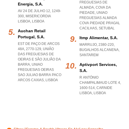
FREGUESIAS DE
Energia, S.a.
ALMADA, COVA DA
AV 24 DE JULHO 12, 1249-
PIEDADE
,
UNIAO
300
,
MISERICORDIA
FREGUESIAS ALMADA
LISBOA
,
LISBOA
COVA PIEDADE PRAGAL
CACILHAS
,
SETUBAL
Auchan Retail
Portugal, S.a.
Itmp Alimentar, S.a.
EST DE PAÇO DE ARCOS
MARRUJO, 2380-220
,
48A, 2770-129, UNIÃO
BUGALHOS ALCANENA
,
DAS FREGUESIAS DE
SANTAREM
OEIRAS E SÃO JULIÃO DA
Aptivport Services,
BARRA
,
UNIAO
FREGUESIAS OEIRAS
S.a.
SAO JULIAO BARRA PACO
R ANTÓNIO
ARCOS CAXIAS
,
LISBOA
CHAMPALIMAUD LOTE 4,
1600-514
,
CARNIDE
LISBOA
,
LISBOA