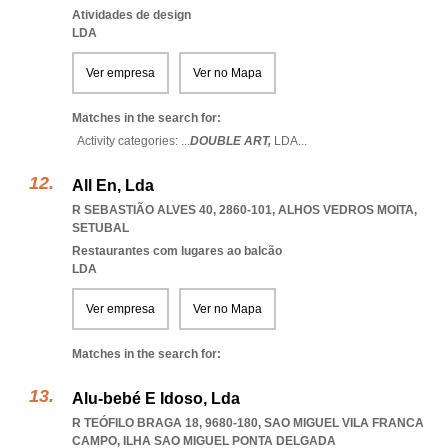
Atividades de design
LDA
Ver empresa
Ver no Mapa
Matches in the search for:
Activity categories: ...
DOUBLE ART,
LDA
...
All En, Lda
R SEBASTIÃO ALVES 40, 2860-101
,
ALHOS VEDROS MOITA
,
SETUBAL
Restaurantes com lugares ao balcão
LDA
Ver empresa
Ver no Mapa
Matches in the search for:
Alu-bebé E Idoso, Lda
R TEÓFILO BRAGA 18, 9680-180
,
SAO MIGUEL VILA FRANCA
CAMPO
,
ILHA SAO MIGUEL PONTA DELGADA