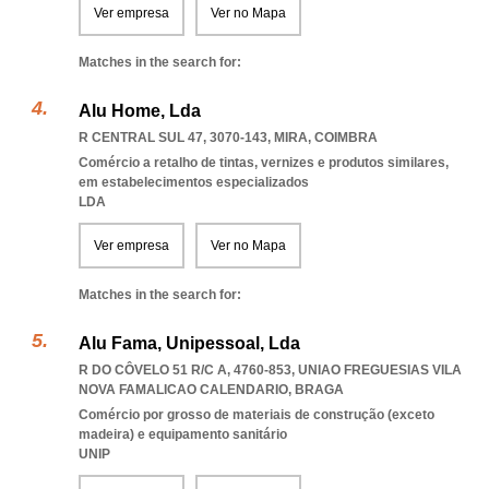
Ver empresa
Ver no Mapa
Matches in the search for:
Alu Home, Lda
R CENTRAL SUL 47, 3070-143
,
MIRA
,
COIMBRA
Comércio a retalho de tintas, vernizes e produtos similares,
em estabelecimentos especializados
LDA
Ver empresa
Ver no Mapa
Matches in the search for:
Alu Fama, Unipessoal, Lda
R DO CÔVELO 51 R/C A, 4760-853
,
UNIAO FREGUESIAS VILA
NOVA FAMALICAO CALENDARIO
,
BRAGA
Comércio por grosso de materiais de construção (exceto
madeira) e equipamento sanitário
UNIP