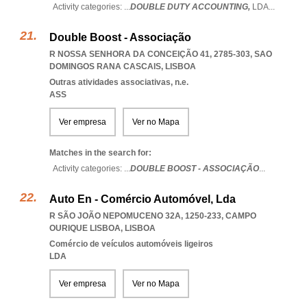
Activity categories: ...
DOUBLE DUTY ACCOUNTING,
LDA
...
Double Boost - Associação
R NOSSA SENHORA DA CONCEIÇÃO 41, 2785-303
,
SAO
DOMINGOS RANA CASCAIS
,
LISBOA
Outras atividades associativas, n.e.
ASS
Ver empresa
Ver no Mapa
Matches in the search for:
Activity categories: ...
DOUBLE BOOST - ASSOCIAÇÃO
...
Auto En - Comércio Automóvel, Lda
R SÃO JOÃO NEPOMUCENO 32A, 1250-233
,
CAMPO
OURIQUE LISBOA
,
LISBOA
Comércio de veículos automóveis ligeiros
LDA
Ver empresa
Ver no Mapa