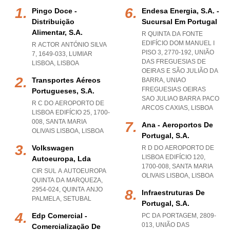
Pingo Doce -
Endesa Energia, S.a. -
Distribuição
Sucursal Em Portugal
Alimentar, S.a.
R QUINTA DA FONTE
EDIFÍCIO DOM MANUEL I
R ACTOR ANTÓNIO SILVA
PISO 3, 2770-192, UNIÃO
7, 1649-033
,
LUMIAR
DAS FREGUESIAS DE
LISBOA
,
LISBOA
OEIRAS E SÃO JULIÃO DA
Transportes Aéreos
BARRA
,
UNIAO
FREGUESIAS OEIRAS
Portugueses, S.a.
SAO JULIAO BARRA PACO
R C DO AEROPORTO DE
ARCOS CAXIAS
,
LISBOA
LISBOA EDIFÍCIO 25, 1700-
008
,
SANTA MARIA
Ana - Aeroportos De
OLIVAIS LISBOA
,
LISBOA
Portugal, S.a.
Volkswagen
R D DO AEROPORTO DE
LISBOA EDIFÍCIO 120,
Autoeuropa, Lda
1700-008
,
SANTA MARIA
CIR SUL A AUTOEUROPA
OLIVAIS LISBOA
,
LISBOA
QUINTA DA MARQUEZA,
2954-024
,
QUINTA ANJO
Infraestruturas De
PALMELA
,
SETUBAL
Portugal, S.a.
Edp Comercial -
PC DA PORTAGEM, 2809-
013, UNIÃO DAS
Comercialização De