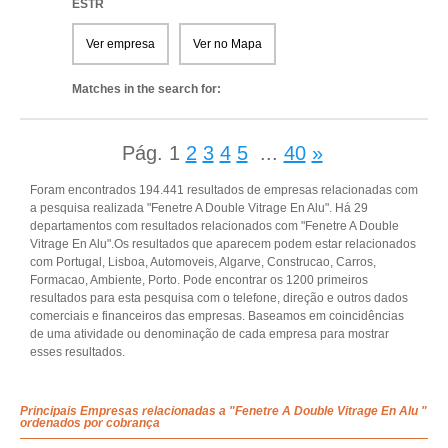
ESTR
Ver empresa
Ver no Mapa
Matches in the search for:
Pág.
1
2
3
4
5
...
40
»
Foram encontrados 194.441 resultados de empresas relacionadas com
a pesquisa realizada "Fenetre A Double Vitrage En Alu". Há 29
departamentos com resultados relacionados com "Fenetre A Double
Vitrage En Alu".Os resultados que aparecem podem estar relacionados
com Portugal, Lisboa, Automoveis, Algarve, Construcao, Carros,
Formacao, Ambiente, Porto. Pode encontrar os 1200 primeiros
resultados para esta pesquisa com o telefone, direção e outros dados
comerciais e financeiros das empresas. Baseamos em coincidências
de uma atividade ou denominação de cada empresa para mostrar
esses resultados.
Principais Empresas relacionadas a "Fenetre A Double Vitrage En Alu "
ordenados por cobrança