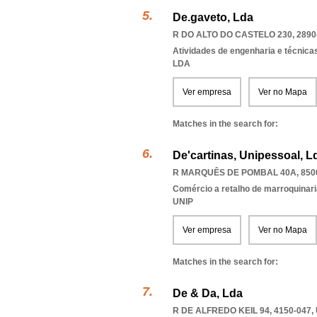
De.gaveto, Lda
R DO ALTO DO CASTELO 230, 2890
Atividades de engenharia e técnicas
LDA
Ver empresa
Ver no Mapa
Matches in the search for:
De'cartinas, Unipessoal, L
R MARQUÊS DE POMBAL 40A, 850
Comércio a retalho de marroquinari
UNIP
Ver empresa
Ver no Mapa
Matches in the search for:
De & Da, Lda
R DE ALFREDO KEIL 94, 4150-04