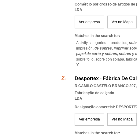
Comércio por grosso de artigos de 
LDA
Ver empresa
Ver no Mapa
Matches in the search for:
Activity categories: ...
productos,
sob
impresión,
de sobres,
imprimir sob
papel de carta y sobres,
sobres y 
sobre folio,
sobre con solapa,
fabric
Y
...
Desportex - Fábrica De Ca
R CAMILO CASTELO BRANCO 207, 
Fabricação de calçado
LDA
Designação comercial: DESPOR
Ver empresa
Ver no Mapa
Matches in the search for: