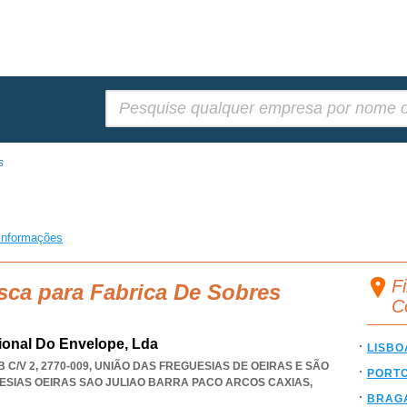
Pesquisar:
s
informações
F
sca para Fabrica De Sobres
C
cional Do Envelope, Lda
LISBO
 C/V 2, 2770-009, UNIÃO DAS FREGUESIAS DE OEIRAS E SÃO
PORT
ESIAS OEIRAS SAO JULIAO BARRA PACO ARCOS CAXIAS
,
BRAG