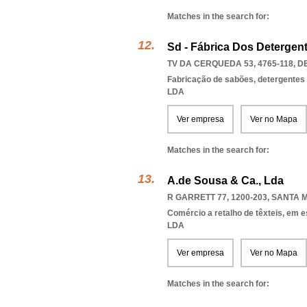
Matches in the search for:
Sd - Fábrica Dos Detergen
TV DA CERQUEDA 53, 4765-118
,
D
Fabricação de sabões, detergentes 
LDA
Ver empresa
Ver no Mapa
Matches in the search for:
A.de Sousa & Ca., Lda
R GARRETT 77, 1200-203
,
SANTA M
Comércio a retalho de têxteis, em 
LDA
Ver empresa
Ver no Mapa
Matches in the search for: