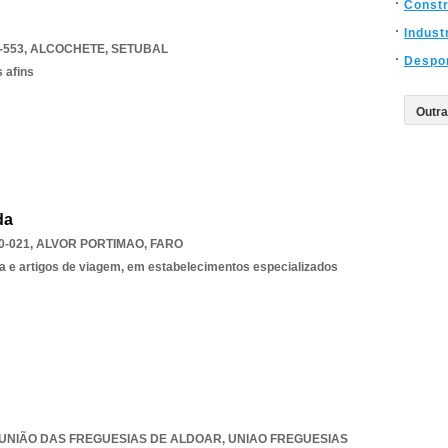
Const
Indust
-553
,
ALCOCHETE
,
SETUBAL
Despo
 afins
da
0-021
,
ALVOR PORTIMAO
,
FARO
a e artigos de viagem, em estabelecimentos especializados
7, UNIÃO DAS FREGUESIAS DE ALDOAR
,
UNIAO FREGUESIAS