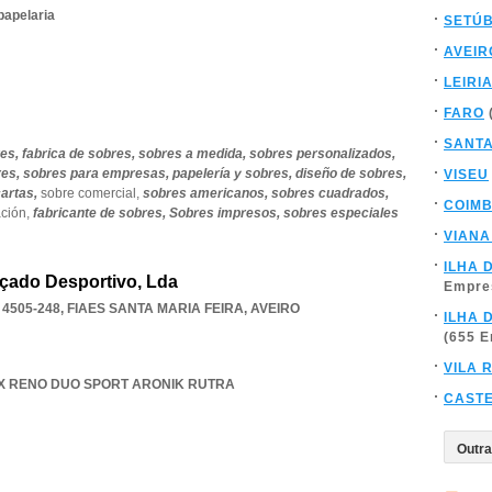
papelaria
SETÚ
AVEIR
LEIRI
FARO
SANT
res,
fabrica de sobres,
sobres a medida,
sobres personalizados,
res,
sobres para empresas,
papelería y sobres,
diseño de sobres,
VISEU
cartas,
sobre comercial,
sobres americanos,
sobres cuadrados,
COIM
ación,
fabricante de sobres,
Sobres impresos,
sobres especiales
VIANA
ILHA 
lçado Desportivo, Lda
Empre
4505-248
,
FIAES SANTA MARIA FEIRA
,
AVEIRO
ILHA 
(655 
VILA 
TEX RENO DUO SPORT ARONIK RUTRA
CAST