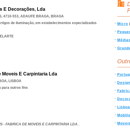
D
os E Decorações, Lda
F
, 4710-553
,
ADAUFE BRAGA
,
BRAGA
 artigos de iluminação, em estabelecimentos especializados
Micro
Peque
DELARTE
Média
Grand
Outr
e Moveis E Carpintaria Lda
Portug
SBOA
,
LISBOA
Desig
 para outros fins
Fabric
Decor
Lisboa
Mobili
Movei
S - FABRICA DE MOVEIS E CARPINTARIA LDA
...