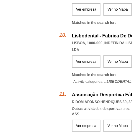
Ver empresa
Ver no Mapa
Matches in the search for:
Lisbodental - Fabrica De D
LISBOA, 1000-000
,
INDEFINIDA LI
LDA
Ver empresa
Ver no Mapa
Matches in the search for:
Activity categories: ...
LISBODENTAL 
Associação Desportiva Fáb
R DOM AFONSO HENRIQUES 39, 38
Outras atividades desportivas, n.e.
ASS
Ver empresa
Ver no Mapa