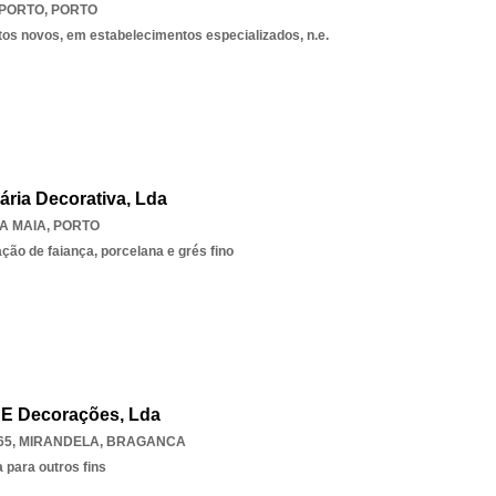
 PORTO
,
PORTO
tos novos, em estabelecimentos especializados, n.e.
uária Decorativa, Lda
A MAIA
,
PORTO
ção de faiança, porcelana e grés fino
 E Decorações, Lda
65
,
MIRANDELA
,
BRAGANCA
 para outros fins