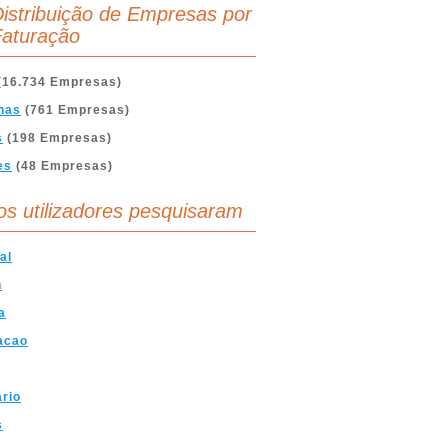
istribuição de Empresas por
aturação
(16.734 Empresas)
nas
(761 Empresas)
s
(198 Empresas)
es
(48 Empresas)
os utilizadores pesquisaram
al
n
a
acao
ario
s