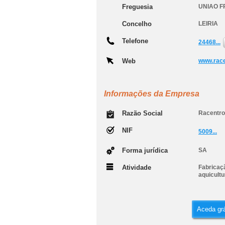
Freguesia
UNIAO F
Concelho
LEIRIA
Telefone
24468...
Web
www.race
Informações da Empresa
Razão Social
Racentro
NIF
5009...
Forma jurídica
SA
Atividade
Fabricaç
aquicultu
Aceda grá