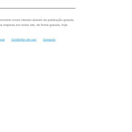
ncontrar novos clientes através da publicação gratuita
a empresa em nosso site, de forma gratuita, hoje
ugal
Condições de uso
Contacto