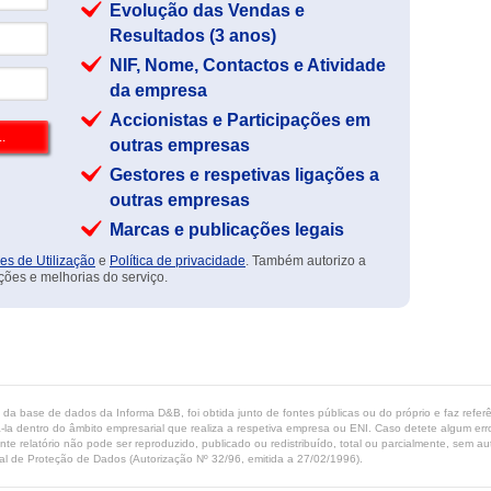
Evolução das Vendas e
Resultados (3 anos)
NIF, Nome, Contactos e Atividade
da empresa
Accionistas e Participações em
outras empresas
Gestores e respetivas ligações a
outras empresas
Marcas e publicações legais
es de Utilização
e
Política de privacidade
. Também autorizo a
ções e melhorias do serviço.
ta da base de dados da Informa D&B, foi obtida junto de fontes públicas ou do próprio e faz refe
-la dentro do âmbito empresarial que realiza a respetiva empresa ou ENI. Caso detete algum erro 
ente relatório não pode ser reproduzido, publicado ou redistribuído, total ou parcialmente, sem
l de Proteção de Dados (Autorização Nº 32/96, emitida a 27/02/1996).