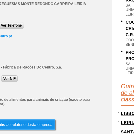
RAÇ
REGUESIAS MONTE REDONDO CARREIRA LEIRIA
SA
UNIA
LEIR
COO
Ver Telefone
CRI
C.R.
ntro.pt
COO
BENE
PRO
PRO
SA
 - Fábrica De Rações Do Centro, S.a.
UNIA
LEIR
Ver NIF
Outr
de a
clas
ão de alimentos para animais de criação (exceto para
ra)
LISB
LEIRI
tis ao relatório desta empresa
SANT