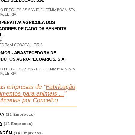
ÕES SELECÇÃO, S.A.
O FREGUESIAS SANTA EUFEMIA BOA VISTA
IA, LEIRIA
PERATIVA AGRÍCOLA DOS
ADORES DE GADO DA BENEDITA,
L.
P
DITA ALCOBACA, LEIRIA
MOR - ABASTECEDORA DE
DUTOS AGRO-PECUÁRIOS, S.A.
O FREGUESIAS SANTA EUFEMIA BOA VISTA
IA, LEIRIA
as empresas de "
Fabricação
limentos para animais ...
"
sificadas por Concelho
OA
(21 Empresas)
A
(18 Empresas)
ARÉM
(14 Empresas)