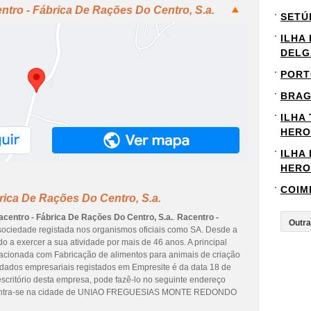
ntro - Fábrica De Rações Do Centro, S.a.
SETÚ
ILHA
DELG
PORT
BRA
ILHA
HERO
ILHA
HERO
COIM
rica De Rações Do Centro, S.a.
acentro - Fábrica De Rações Do Centro, S.a.
.
Racentro -
ociedade registada nos organismos oficiais como SA. Desde a
o a exercer a sua atividade por mais de 46 anos. A principal
lacionada com Fabricação de alimentos para animais de criação
s dados empresariais registados em Empresite é da data 18 de
escritório desta empresa, pode fazê-lo no seguinte endereço
ncontra-se na cidade de UNIAO FREGUESIAS MONTE REDONDO