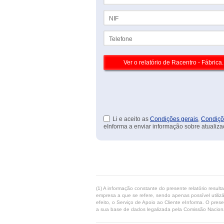
NIF
Telefone
Li e aceito as
Condições gerais
,
Condiçõ
eInforma a enviar informação sobre atualiza
(1) A informação constante do presente relatório resul
empresa a que se refere, sendo apenas possível utilizá
efeito, o Serviço de Apoio ao Cliente eInforma. O pres
a sua base de dados legalizada pela Comissão Naciona