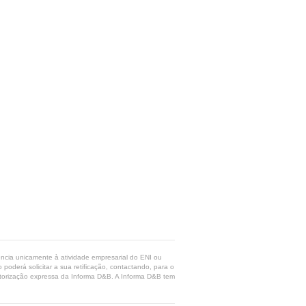
rência unicamente à atividade empresarial do ENI ou
poderá solicitar a sua retificação, contactando, para o
 autorização expressa da Informa D&B. A Informa D&B tem