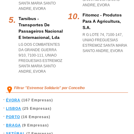
SANTA MARIA SANTO
ANDRE
,
EVORA
ANDRE
,
EVORA
Fitomoz - Produtos
Tarsibus -
Para A Agricultura,
Transportes De
S.a.
Passageiros Nacional
R G LOTE 74, 7100-147
,
E Internacional, Lda
UNIAO FREGUESIAS
LG DOS COMBATENTES
ESTREMOZ SANTA MARIA
DA GRANDE GUERRA
SANTO ANDRE
,
EVORA
9/10, 7100-111
,
UNIAO
FREGUESIAS ESTREMOZ
SANTA MARIA SANTO
ANDRE
,
EVORA
Filtrar "Estremoz Solidario" por Concelho
ÉVORA
(167 Empresas)
LISBOA
(25 Empresas)
PORTO
(16 Empresas)
BRAGA
(9 Empresas)
SETÚBAL
(7 Empresas)