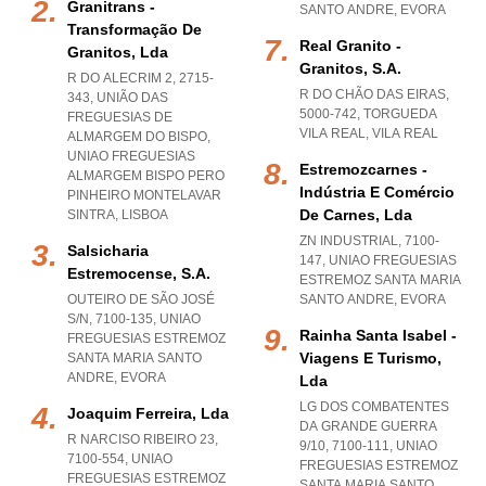
Granitrans -
SANTO ANDRE
,
EVORA
Transformação De
Real Granito -
Granitos, Lda
Granitos, S.a.
R DO ALECRIM 2, 2715-
R DO CHÃO DAS EIRAS,
343, UNIÃO DAS
5000-742
,
TORGUEDA
FREGUESIAS DE
VILA REAL
,
VILA REAL
ALMARGEM DO BISPO
,
UNIAO FREGUESIAS
Estremozcarnes -
ALMARGEM BISPO PERO
Indústria E Comércio
PINHEIRO MONTELAVAR
De Carnes, Lda
SINTRA
,
LISBOA
ZN INDUSTRIAL, 7100-
Salsicharia
147
,
UNIAO FREGUESIAS
Estremocense, S.a.
ESTREMOZ SANTA MARIA
OUTEIRO DE SÃO JOSÉ
SANTO ANDRE
,
EVORA
S/N, 7100-135
,
UNIAO
Rainha Santa Isabel -
FREGUESIAS ESTREMOZ
Viagens E Turismo,
SANTA MARIA SANTO
ANDRE
,
EVORA
Lda
LG DOS COMBATENTES
Joaquim Ferreira, Lda
DA GRANDE GUERRA
R NARCISO RIBEIRO 23,
9/10, 7100-111
,
UNIAO
7100-554
,
UNIAO
FREGUESIAS ESTREMOZ
FREGUESIAS ESTREMOZ
SANTA MARIA SANTO