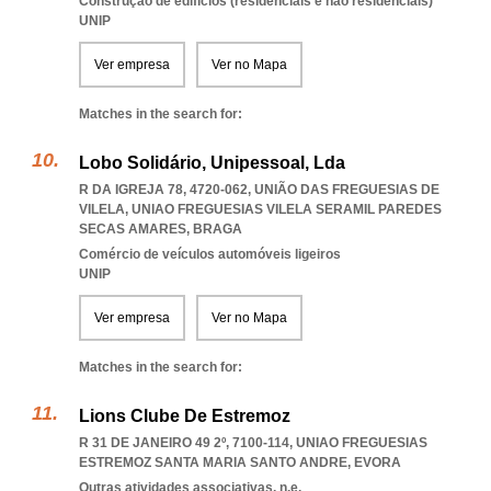
Construção de edifícios (residenciais e não residenciais)
UNIP
Ver empresa
Ver no Mapa
Matches in the search for:
Lobo Solidário, Unipessoal, Lda
R DA IGREJA 78, 4720-062, UNIÃO DAS FREGUESIAS DE
VILELA
,
UNIAO FREGUESIAS VILELA SERAMIL PAREDES
SECAS AMARES
,
BRAGA
Comércio de veículos automóveis ligeiros
UNIP
Ver empresa
Ver no Mapa
Matches in the search for:
Lions Clube De Estremoz
R 31 DE JANEIRO 49 2º, 7100-114
,
UNIAO FREGUESIAS
ESTREMOZ SANTA MARIA SANTO ANDRE
,
EVORA
Outras atividades associativas, n.e.