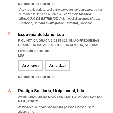
Matches in the search for:
Activity categories: ...
solidário,
bonecos de estremoz,
barros,
feiradacasa,
feira do automovel,
estremoz solidario,
MUNICÍPIO DE ESTREMOZ,
Automóvel,
Estremoz Marca,
Ganhões,
Câmara Municipal de Estremoz,
Ranchos
...
Esquema Solidário, Lda
R QUINTA DA GRAÇA 5, 2815-815
,
UNIAO FREGUESIAS
CHARNECA CAPARICA SOBREDA ALMADA
,
SETUBAL
Formação profissional
LDA
Ver empresa
Ver no Mapa
Matches in the search for:
Postigo Solidário, Unipessoal, Lda
AV DO LIDADOR DA MAIA 655, 4425-116
,
AGUAS SANTAS
MAIA
,
PORTO
Atividades de apoio social para pessoas idosas, sem
alojamento