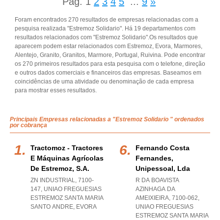
Pág.
1
2
3
4
5
...
9
»
Foram encontrados 270 resultados de empresas relacionadas com a
pesquisa realizada "Estremoz Solidario". Há 19 departamentos com
resultados relacionados com "Estremoz Solidario".Os resultados que
aparecem podem estar relacionados com Estremoz, Evora, Marmores,
Alentejo, Granito, Granitos, Marmore, Portugal, Ruivina. Pode encontrar
os 270 primeiros resultados para esta pesquisa com o telefone, direção
e outros dados comerciais e financeiros das empresas. Baseamos em
coincidências de uma atividade ou denominação de cada empresa
para mostrar esses resultados.
Principais Empresas relacionadas a "Estremoz Solidario " ordenados
por cobrança
Tractomoz - Tractores
Fernando Costa
E Máquinas Agrícolas
Fernandes,
De Estremoz, S.a.
Unipessoal, Lda
ZN INDUSTRIAL, 7100-
R DA BOAVISTA
147
,
UNIAO FREGUESIAS
AZINHAGA DA
ESTREMOZ SANTA MARIA
AMEIXIEIRA, 7100-062
,
SANTO ANDRE
,
EVORA
UNIAO FREGUESIAS
ESTREMOZ SANTA MARIA