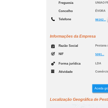
Freguesia
UNIAO F
Concelho
ÉVORA
Telefone
96162...
Informações da Empresa
Razão Social
Pestana 
NIF
5091...
Forma jurídica
LDA
Atividade
Comércio
Aceda grá
Localização Geográfica de Pes