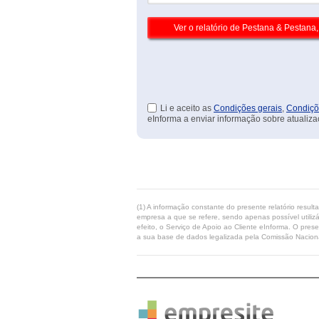
Li e aceito as
Condições gerais
,
Condiçõ
eInforma a enviar informação sobre atualiza
(1) A informação constante do presente relatório resul
empresa a que se refere, sendo apenas possível utilizá
efeito, o Serviço de Apoio ao Cliente eInforma. O pres
a sua base de dados legalizada pela Comissão Naciona