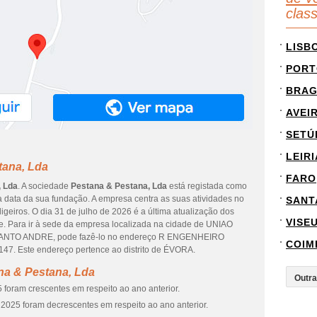
clas
LISB
PORT
BRA
AVEI
SETÚ
LEIRI
tana, Lda
FARO
, Lda
. A sociedade
Pestana & Pestana, Lda
está registada como
 data da sua fundação. A empresa centra as suas atividades no
SANT
igeiros. O dia 31 de julho de 2026 é a última atualização dos
VISE
. Para ir à sede da empresa localizada na cidade de UNIAO
TO ANDRE, pode fazê-lo no endereço R ENGENHEIRO
COIM
 Este endereço pertence ao distrito de ÉVORA.
na & Pestana, Lda
 foram crescentes em respeito ao ano anterior.
2025 foram decrescentes em respeito ao ano anterior.