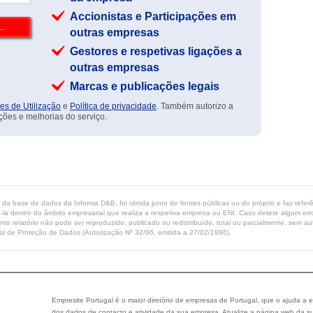
Accionistas e Participações em
outras empresas
Gestores e respetivas ligações a
outras empresas
Marcas e publicações legais
es de Utilização
e
Política de privacidade
. Também autorizo a
ções e melhorias do serviço.
ta da base de dados da Informa D&B, foi obtida junto de fontes públicas ou do próprio e faz refe
-la dentro do âmbito empresarial que realiza a respetiva empresa ou ENI. Caso detete algum erro 
ente relatório não pode ser reproduzido, publicado ou redistribuído, total ou parcialmente, sem
l de Proteção de Dados (Autorização Nº 32/96, emitida a 27/02/1996).
Empresite Portugal é o maior diretório de empresas de Portugal, que o ajuda a e
dos dados de contacto e atividade da sua empresa. Atualize a página web da su