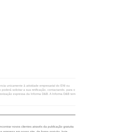
rência unicamente à atividade empresarial do ENI ou
poderá solicitar a sua retificação, contactando, para o
 autorização expressa da Informa D&B. A Informa D&B tem
ncontrar novos clientes através da publicação gratuita
a empresa em nosso site, de forma gratuita, hoje