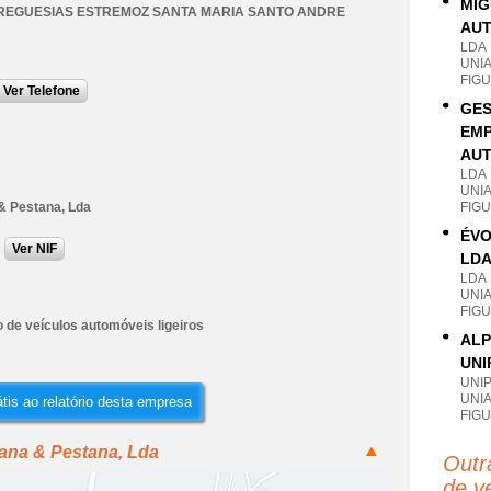
MIG
REGUESIAS ESTREMOZ SANTA MARIA SANTO ANDRE
AUT
LDA
UNI
FIG
Ver Telefone
GES
EMP
AUT
LDA
UNI
& Pestana, Lda
FIG
ÉVO
Ver NIF
LD
LDA
UNI
FIG
 de veículos automóveis ligeiros
ALP
UNI
UNI
UNI
tis ao relatório desta empresa
FIG
tana & Pestana, Lda
Outr
de ve