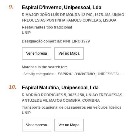
Espiral D'inverno, Unipessoal, Lda
R MAJOR JOÃO LUÍS DE MOURA 12 R/C, 1675-188
,
UNIAO
FREGUESIAS PONTINHA FAMOES ODIVELAS
,
LISBOA
Restaurantes tipo tradicional
UNIP
Designação comercial: PINHEIRO 1979
Ver empresa
Ver no Mapa
Matches in the search for:
Activity categories: ...
ESPIRAL D'INVERNO,
UNIPESSOAL
...
Espiral Matutina, Unipessoal, Lda
R ADRIÃO RODRIGUES 5, 3025-158
,
UNIAO FREGUESIAS
ANTUZEDE VIL MATOS COIMBRA
,
COIMBRA
Transporte ocasional de passageiros em veículos ligeiros
UNIP
Ver empresa
Ver no Mapa