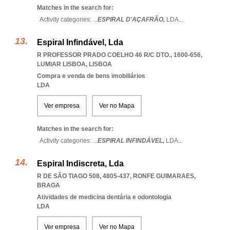
Matches in the search for:
Activity categories: ...
ESPIRAL D'AÇAFRÃO,
LDA
...
Espiral Infindável, Lda
R PROFESSOR PRADO COELHO 46 R/C DTO., 1600-656
,
LUMIAR LISBOA
,
LISBOA
Compra e venda de bens imobiliários
LDA
Ver empresa
Ver no Mapa
Matches in the search for:
Activity categories: ...
ESPIRAL INFINDÁVEL,
LDA
...
Espiral Indiscreta, Lda
R DE SÃO TIAGO 508, 4805-437
,
RONFE GUIMARAES
,
BRAGA
Atividades de medicina dentária e odontologia
LDA
Ver empresa
Ver no Mapa