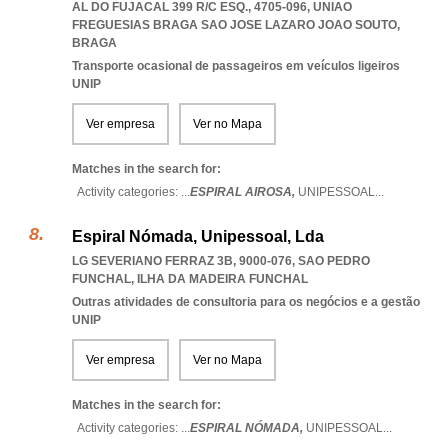
AL DO FUJACAL 399 R/C ESQ., 4705-096
,
UNIAO
FREGUESIAS BRAGA SAO JOSE LAZARO JOAO SOUTO
,
BRAGA
Transporte ocasional de passageiros em veículos ligeiros
UNIP
Ver empresa
Ver no Mapa
Matches in the search for:
Activity categories: ...
ESPIRAL AIROSA,
UNIPESSOAL
...
Espiral Nómada, Unipessoal, Lda
LG SEVERIANO FERRAZ 3B, 9000-076
,
SAO PEDRO
FUNCHAL
,
ILHA DA MADEIRA FUNCHAL
Outras atividades de consultoria para os negócios e a gestão
UNIP
Ver empresa
Ver no Mapa
Matches in the search for:
Activity categories: ...
ESPIRAL NÓMADA,
UNIPESSOAL
...