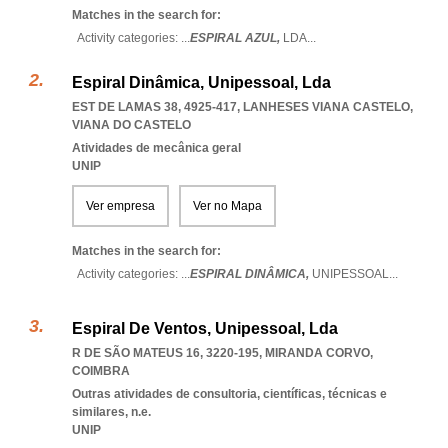
Matches in the search for:
Activity categories: ...
ESPIRAL AZUL,
LDA
...
Espiral Dinâmica, Unipessoal, Lda
EST DE LAMAS 38, 4925-417
,
LANHESES VIANA CASTELO
,
VIANA DO CASTELO
Atividades de mecânica geral
UNIP
Ver empresa
Ver no Mapa
Matches in the search for:
Activity categories: ...
ESPIRAL DINÂMICA,
UNIPESSOAL
...
Espiral De Ventos, Unipessoal, Lda
R DE SÃO MATEUS 16, 3220-195
,
MIRANDA CORVO
,
COIMBRA
Outras atividades de consultoria, científicas, técnicas e
similares, n.e.
UNIP