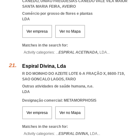
CANEDO
,
UNIAO FREGUESIAS CANEDO VALE VILA MAIOR
SANTA MARIA FEIRA
,
AVEIRO
Comércio por grosso de flores e plantas
LDA
Ver empresa
Ver no Mapa
Matches in the search for:
Activity categories: ...
ESPIRAL ACETINADA,
LDA
...
Espiral Divina, Lda
R DO MOINHO DO AZEITE LOTE 6-A FRAÇÃO X, 8600-719
,
SAO GONCALO LAGOS
,
FARO
Outras atividades de saúde humana, n.e.
LDA
Designação comercial: METAMORPHOSIS
Ver empresa
Ver no Mapa
Matches in the search for:
Activity categories: ...
ESPIRAL DIVINA,
LDA
...