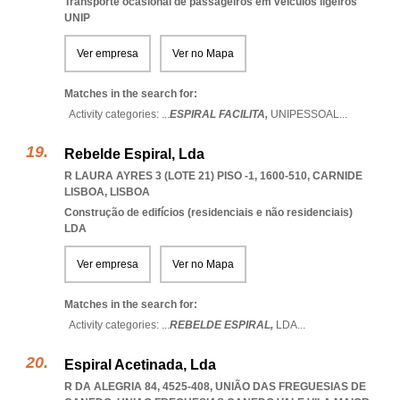
Transporte ocasional de passageiros em veículos ligeiros
UNIP
Ver empresa
Ver no Mapa
Matches in the search for:
Activity categories: ...
ESPIRAL FACILITA,
UNIPESSOAL
...
Rebelde Espiral, Lda
R LAURA AYRES 3 (LOTE 21) PISO -1, 1600-510
,
CARNIDE
LISBOA
,
LISBOA
Construção de edifícios (residenciais e não residenciais)
LDA
Ver empresa
Ver no Mapa
Matches in the search for:
Activity categories: ...
REBELDE ESPIRAL,
LDA
...
Espiral Acetinada, Lda
R DA ALEGRIA 84, 4525-408, UNIÃO DAS FREGUESIAS DE