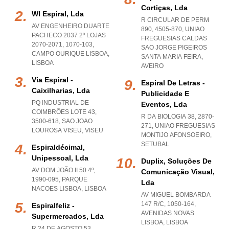
Cortiças, Lda
Wl Espiral, Lda
R CIRCULAR DE PERM
AV ENGENHEIRO DUARTE
890, 4505-870
,
UNIAO
PACHECO 2037 2º LOJAS
FREGUESIAS CALDAS
2070-2071, 1070-103
,
SAO JORGE PIGEIROS
CAMPO OURIQUE LISBOA
,
SANTA MARIA FEIRA
,
LISBOA
AVEIRO
Via Espiral -
Espiral De Letras -
Caixilharias, Lda
Publicidade E
PQ INDUSTRIAL DE
Eventos, Lda
COIMBRÕES LOTE 43,
R DA BIOLOGIA 38, 2870-
3500-618
,
SAO JOAO
271
,
UNIAO FREGUESIAS
LOUROSA VISEU
,
VISEU
MONTIJO AFONSOEIRO
,
SETUBAL
Espiraldécimal,
Unipessoal, Lda
Duplix, Soluções De
AV DOM JOÃO II 50 4º,
Comunicação Visual,
1990-095
,
PARQUE
Lda
NACOES LISBOA
,
LISBOA
AV MIGUEL BOMBARDA
147 R/C, 1050-164
,
Espiralfeliz -
AVENIDAS NOVAS
Supermercados, Lda
LISBOA
,
LISBOA
R 24 DE AGOSTO 53,