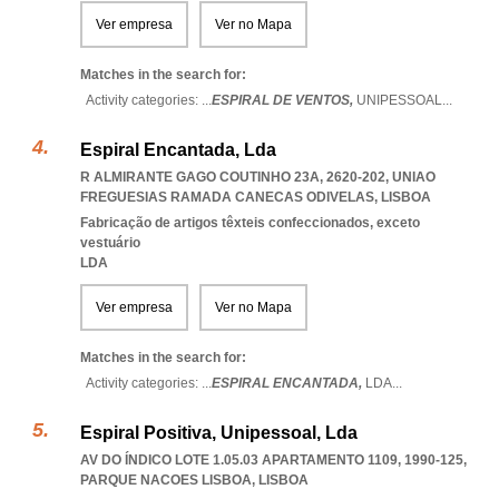
Ver empresa
Ver no Mapa
Matches in the search for:
Activity categories: ...
ESPIRAL DE VENTOS,
UNIPESSOAL
...
Espiral Encantada, Lda
R ALMIRANTE GAGO COUTINHO 23A, 2620-202
,
UNIAO
FREGUESIAS RAMADA CANECAS ODIVELAS
,
LISBOA
Fabricação de artigos têxteis confeccionados, exceto
vestuário
LDA
Ver empresa
Ver no Mapa
Matches in the search for:
Activity categories: ...
ESPIRAL ENCANTADA,
LDA
...
Espiral Positiva, Unipessoal, Lda
AV DO ÍNDICO LOTE 1.05.03 APARTAMENTO 1109, 1990-125
,
PARQUE NACOES LISBOA
,
LISBOA