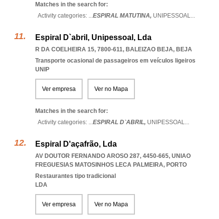
Matches in the search for:
Activity categories: ...
ESPIRAL MATUTINA,
UNIPESSOAL
...
Espiral D`abril, Unipessoal, Lda
R DA COELHEIRA 15, 7800-611
,
BALEIZAO BEJA
,
BEJA
Transporte ocasional de passageiros em veículos ligeiros
UNIP
Ver empresa
Ver no Mapa
Matches in the search for:
Activity categories: ...
ESPIRAL D`ABRIL,
UNIPESSOAL
...
Espiral D'açafrão, Lda
AV DOUTOR FERNANDO AROSO 287, 4450-665
,
UNIAO
FREGUESIAS MATOSINHOS LECA PALMEIRA
,
PORTO
Restaurantes tipo tradicional
LDA
Ver empresa
Ver no Mapa