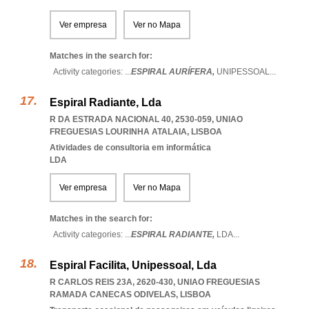
Ver empresa
Ver no Mapa
Matches in the search for:
Activity categories: ...
ESPIRAL AURÍFERA,
UNIPESSOAL
...
Espiral Radiante, Lda
R DA ESTRADA NACIONAL 40, 2530-059
,
UNIAO
FREGUESIAS LOURINHA ATALAIA
,
LISBOA
Atividades de consultoria em informática
LDA
Ver empresa
Ver no Mapa
Matches in the search for:
Activity categories: ...
ESPIRAL RADIANTE,
LDA
...
Espiral Facilita, Unipessoal, Lda
R CARLOS REIS 23A, 2620-430
,
UNIAO FREGUESIAS
RAMADA CANECAS ODIVELAS
,
LISBOA