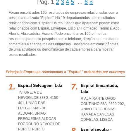
Pág.
1
2
3
4
5
...
6
»
Foram encontrados 165 resultados de empresas relacionadas com a
pesquisa realizada "Espiral". Há 19 departamentos com resultados
relacionados com "Espiral".Os resultados que aparecem podem estar
relacionados com Espiral, Envelope, Escolar, Formacao, Termica, Abb,
Aberto, Abracadeira, Accent. Pode encontrar os 165 primeiros
resultados para esta pesquisa com o telefone, direção e outros dados
comerciais e financeiros das empresas. Baseamos em coincidências
de uma atividade ou denominação de cada empresa para mostrar
esses resultados.
Principais Empresas relacionadas a "Espiral " ordenados por cobrança
Espiral Selvagem, Lda
Espiral Encantada,
Lda
TV IGREJA DE
NEVOGILDE 338G, 4150-
R ALMIRANTE GAGO
401, UNIÃO DAS
COUTINHO 23A, 2620-202
,
FREGUESIAS DE
UNIAO FREGUESIAS
ALDOAR
,
UNIAO
RAMADA CANECAS
FREGUESIAS ALDOAR
ODIVELAS
,
LISBOA
FOZ DOURO NEVOGILDE
Espiralsecular -
PORTO
,
PORTO