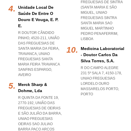
FREGUESIAS DE SINTRA
Unidade Local De
(SANTA MARIA E SÃO
MIGUEL
,
UNIAO
Saúde De Entre O
FREGUESIAS SINTRA
Douro E Vouga, E. P.
SANTA MARIA SAO
E.
MIGUEL MARTINHO
R DOUTOR CÂNDIDO
PEDRO PENAFERRIM
,
PINHO, 4520-211, UNIÃO
LISBOA
DAS FREGUESIAS DE
Medicina Laboratorial
SANTA MARIA DA FEIRA,
TRAVANCA
,
UNIAO
- Doutor Carlos Da
FREGUESIAS SANTA
Silva Torres, S.a.
MARIA FEIRA TRAVANCA
R DO CAMPO ALEGRE
SANFINS ESPARGO
,
231 5º SALA 7, 4150-178
,
AVEIRO
UNIAO FREGUESIAS
LORDELO OURO
Merck Sharp &
MASSARELOS PORTO
,
Dohme, Lda
PORTO
R QUINTA DA FONTE 19,
2770-192, UNIÃO DAS
FREGUESIAS DE OEIRAS
E SÃO JULIÃO DA BARRA
,
UNIAO FREGUESIAS
OEIRAS SAO JULIAO
BARRA PACO ARCOS