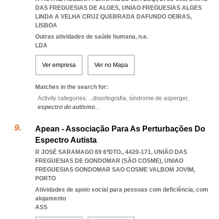
DAS FREGUESIAS DE ALGES
,
UNIAO FREGUESIAS ALGES
LINDA A VELHA CRUZ QUEBRADA DAFUNDO OEIRAS
,
LISBOA
Outras atividades de saúde humana, n.e.
LDA
Ver empresa
Ver no Mapa
Matches in the search for:
Activity categories: ...
disortografia,
síndrome de asperger,
espectro do autismo
...
Apean - Associação Para As Perturbações Do
Espectro Autista
R JOSÉ SARAMAGO 69 6ºDTO., 4420-171, UNIÃO DAS
FREGUESIAS DE GONDOMAR (SÃO COSME)
,
UNIAO
FREGUESIAS GONDOMAR SAO COSME VALBOM JOVIM
,
PORTO
Atividades de apoio social para pessoas com deficiência, com
alojamento
ASS