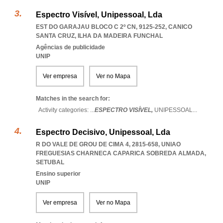
Espectro Visível, Unipessoal, Lda
EST DO GARAJAU BLOCO C 2º CN, 9125-252
,
CANICO
SANTA CRUZ
,
ILHA DA MADEIRA FUNCHAL
Agências de publicidade
UNIP
Ver empresa
Ver no Mapa
Matches in the search for:
Activity categories: ...
ESPECTRO VISÍVEL,
UNIPESSOAL
...
Espectro Decisivo, Unipessoal, Lda
R DO VALE DE GROU DE CIMA 4, 2815-658
,
UNIAO
FREGUESIAS CHARNECA CAPARICA SOBREDA ALMADA
,
SETUBAL
Ensino superior
UNIP
Ver empresa
Ver no Mapa