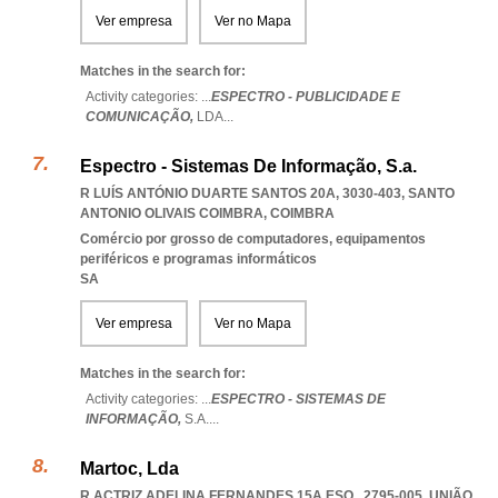
Ver empresa
Ver no Mapa
Matches in the search for:
Activity categories: ...
ESPECTRO - PUBLICIDADE E
COMUNICAÇÃO,
LDA
...
Espectro - Sistemas De Informação, S.a.
R LUÍS ANTÓNIO DUARTE SANTOS 20A, 3030-403
,
SANTO
ANTONIO OLIVAIS COIMBRA
,
COIMBRA
Comércio por grosso de computadores, equipamentos
periféricos e programas informáticos
SA
Ver empresa
Ver no Mapa
Matches in the search for:
Activity categories: ...
ESPECTRO - SISTEMAS DE
INFORMAÇÃO,
S.A.
...
Martoc, Lda
R ACTRIZ ADELINA FERNANDES 15A ESQ., 2795-005, UNIÃO