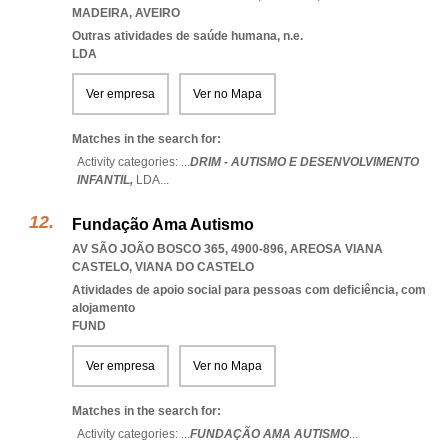
MADEIRA
,
AVEIRO
Outras atividades de saúde humana, n.e.
LDA
Ver empresa
Ver no Mapa
Matches in the search for:
Activity categories: ...
DRIM - AUTISMO E DESENVOLVIMENTO
INFANTIL,
LDA
...
Fundação Ama Autismo
AV SÃO JOÃO BOSCO 365, 4900-896
,
AREOSA VIANA
CASTELO
,
VIANA DO CASTELO
Atividades de apoio social para pessoas com deficiência, com
alojamento
FUND
Ver empresa
Ver no Mapa
Matches in the search for:
Activity categories: ...
FUNDAÇÃO AMA AUTISMO
...