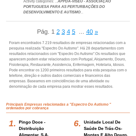
Activity categories: ...
APPDA-VISEU - ASSOCIAÇÃO
PORTUGUESA PARA AS PERTURBAÇÕES DO
DESENVOLVIMENTO E AUTISMO
...
Pág.
1
2
3
4
5
...
40
»
Foram encontrados 7.219 resultados de empresas relacionadas com a
pesquisa realizada "Espectro Do Autismo". Há 28 departamentos com
resultados relacionados com "Espectro Do Autismo".Os resultados que
aparecem podem estar relacionados com Portugal, Alojamento, Douro,
Fisioterapia, Restaurante, Assistencia, Enfermagem, Hotelaria, Idosos.
Pode encontrar os 1200 primeiros resultados para esta pesquisa com o
telefone, direção e outros dados comerciais e financeiros das
empresas. Baseamos em coincidências de uma atividade ou
denominação de cada empresa para mostrar esses resultados.
Principais Empresas relacionadas a "Espectro Do Autismo "
ordenados por cobrança
Pingo Doce -
Unidade Local De
Distribuição
Saúde De Trás-Os-
Alimentar, S.a.
Montes E Alto Douro,