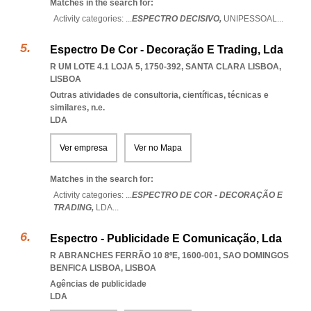
Matches in the search for:
Activity categories: ...
ESPECTRO DECISIVO,
UNIPESSOAL
...
Espectro De Cor - Decoração E Trading, Lda
R UM LOTE 4.1 LOJA 5, 1750-392
,
SANTA CLARA LISBOA
,
LISBOA
Outras atividades de consultoria, científicas, técnicas e
similares, n.e.
LDA
Ver empresa
Ver no Mapa
Matches in the search for:
Activity categories: ...
ESPECTRO DE COR - DECORAÇÃO E
TRADING,
LDA
...
Espectro - Publicidade E Comunicação, Lda
R ABRANCHES FERRÃO 10 8ºE, 1600-001
,
SAO DOMINGOS
BENFICA LISBOA
,
LISBOA
Agências de publicidade
LDA