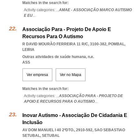
Matches in the search for:
Activity categories: ...
AMAE - ASSOCIAÇÃO MARCO AUTISMO
E EU
...
Associação Para - Projeto De Apoio E
Recursos Para O Autismo
R DAVID MOURÃO FERREIRA 11 R/C, 3100-382
,
POMBAL
,
LEIRIA
Outras atividades de saúde humana, n.e.
ASS
Ver empresa
Ver no Mapa
Matches in the search for:
Activity categories: ...
ASSOCIAÇÃO PARA - PROJETO DE
APOIO E RECURSOS PARA O AUTISMO
...
Inovar Autismo - Associação De Cidadania E
Inclusão
AV DOM MANUEL I 40 2ºDTO., 2910-592
,
SAO SEBASTIAO
SETUBAL
,
SETUBAL