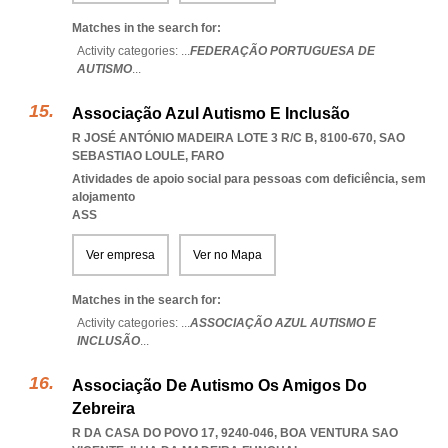
Matches in the search for:
Activity categories: ...
FEDERAÇÃO PORTUGUESA DE
AUTISMO
...
Associação Azul Autismo E Inclusão
R JOSÉ ANTÓNIO MADEIRA LOTE 3 R/C B, 8100-670
,
SAO
SEBASTIAO LOULE
,
FARO
Atividades de apoio social para pessoas com deficiência, sem
alojamento
ASS
Ver empresa
Ver no Mapa
Matches in the search for:
Activity categories: ...
ASSOCIAÇÃO AZUL AUTISMO E
INCLUSÃO
...
Associação De Autismo Os Amigos Do
Zebreira
R DA CASA DO POVO 17, 9240-046
,
BOA VENTURA SAO