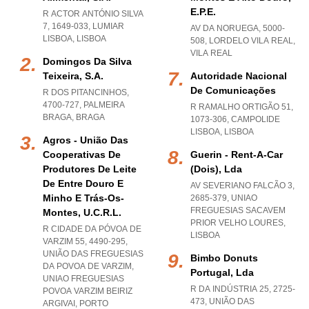
E.p.e.
R ACTOR ANTÓNIO SILVA
7, 1649-033
,
LUMIAR
AV DA NORUEGA, 5000-
LISBOA
,
LISBOA
508
,
LORDELO VILA REAL
,
VILA REAL
Domingos Da Silva
Teixeira, S.a.
Autoridade Nacional
De Comunicações
R DOS PITANCINHOS,
4700-727
,
PALMEIRA
R RAMALHO ORTIGÃO 51,
BRAGA
,
BRAGA
1073-306
,
CAMPOLIDE
LISBOA
,
LISBOA
Agros - União Das
Cooperativas De
Guerin - Rent-A-Car
Produtores De Leite
(dois), Lda
De Entre Douro E
AV SEVERIANO FALCÃO 3,
Minho E Trás-Os-
2685-379
,
UNIAO
FREGUESIAS SACAVEM
Montes, U.c.r.l.
PRIOR VELHO LOURES
,
R CIDADE DA PÓVOA DE
LISBOA
VARZIM 55, 4490-295,
UNIÃO DAS FREGUESIAS
Bimbo Donuts
DA POVOA DE VARZIM
,
Portugal, Lda
UNIAO FREGUESIAS
R DA INDÚSTRIA 25, 2725-
POVOA VARZIM BEIRIZ
473, UNIÃO DAS
ARGIVAI
,
PORTO