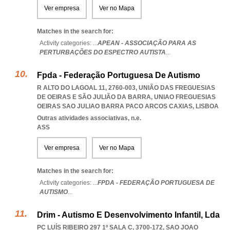
Ver empresa
Ver no Mapa
Matches in the search for:
Activity categories: ...
APEAN - ASSOCIAÇÃO PARA AS
PERTURBAÇÕES DO ESPECTRO AUTISTA
...
Fpda - Federação Portuguesa De Autismo
R ALTO DO LAGOAL 11, 2760-003, UNIÃO DAS FREGUESIAS
DE OEIRAS E SÃO JULIÃO DA BARRA
,
UNIAO FREGUESIAS
OEIRAS SAO JULIAO BARRA PACO ARCOS CAXIAS
,
LISBOA
Outras atividades associativas, n.e.
ASS
Ver empresa
Ver no Mapa
Matches in the search for:
Activity categories: ...
FPDA - FEDERAÇÃO PORTUGUESA DE
AUTISMO
...
Drim - Autismo E Desenvolvimento Infantil, Lda
PC LUÍS RIBEIRO 297 1º SALA C, 3700-172
,
SAO JOAO