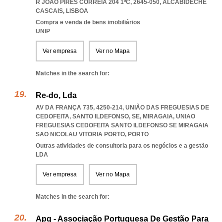
R JOÃO PIRES CORREIA 204 1ºC, 2645-050
,
ALCABIDECHE
CASCAIS
,
LISBOA
Compra e venda de bens imobiliários
UNIP
Ver empresa
Ver no Mapa
Matches in the search for:
Re-do, Lda
AV DA FRANÇA 735, 4250-214, UNIÃO DAS FREGUESIAS DE
CEDOFEITA, SANTO ILDEFONSO, SE, MIRAGAIA
,
UNIAO
FREGUESIAS CEDOFEITA SANTO ILDEFONSO SE MIRAGAIA
SAO NICOLAU VITORIA PORTO
,
PORTO
Outras atividades de consultoria para os negócios e a gestão
LDA
Ver empresa
Ver no Mapa
Matches in the search for:
Apg - Associação Portuguesa De Gestão Para