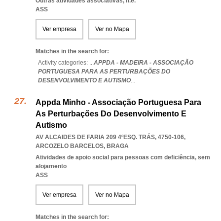
Outras atividades associativas, n.e.
ASS
Ver empresa
Ver no Mapa
Matches in the search for:
Activity categories: ...
APPDA - MADEIRA - ASSOCIAÇÃO
PORTUGUESA PARA AS PERTURBAÇÕES DO
DESENVOLVIMENTO E AUTISMO
...
Appda Minho - Associação Portuguesa Para
As Perturbações Do Desenvolvimento E
Autismo
AV ALCAIDES DE FARIA 209 4ºESQ. TRÁS, 4750-106
,
ARCOZELO BARCELOS
,
BRAGA
Atividades de apoio social para pessoas com deficiência, sem
alojamento
ASS
Ver empresa
Ver no Mapa
Matches in the search for: