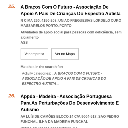
A Braços Com O Futuro - Associação De
Apoio A Pais De Crianças Do Espectro Autista
R CIMA 250, 4150-208
,
UNIAO FREGUESIAS LORDELO OURO
MASSARELOS PORTO
,
PORTO
Atividades de apoio social para pessoas com deficiência, sem
alojamento
ASS
Ver empresa
Ver no Mapa
Matches in the search for:
Activity categories: ...
A BRAÇOS COM O FUTURO -
ASSOCIAÇÃO DE APOIO A PAIS DE CRIANÇAS DO
ESPECTRO AUTISTA
...
Appda - Madeira - Associação Portuguesa
Para As Perturbações Do Desenvolvimento E
Autismo
AV LUÍS DE CAMÕES BLOCO 14 C/V, 9004-517
,
SAO PEDRO
FUNCHAL
,
ILHA DA MADEIRA FUNCHAL