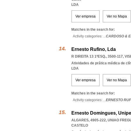
LDA
Ver empresa
Ver no Mapa
Matches in the search for:
Activity categories: ...
CARDOSO & 
Ernesto Rufino, Lda
R DIREITA 13 1ºESQ., 3500-117
,
VIS
Atividades de prática médica de clí
LDA
Ver empresa
Ver no Mapa
Matches in the search for:
Activity categories: ...
ERNESTO RUF
Ernesto Domingues, Unipe
ALGARES, 4905-222
,
UNIAO FREG
CASTELO