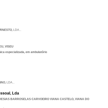
ERNESTO,
LDA
...
EU
,
VISEU
nica especializada, em ambulatório
INO,
LDA
...
ssoal, Lda
UESIAS BARROSELAS CARVOEIRO VIANA CASTELO
,
VIANA DO