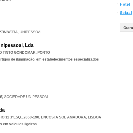
 OBRAS
Hotel
Seixal
TINHEIRA,
UNIPESSOAL
...
Unipessoal, Lda
O TINTO GONDOMAR
,
PORTO
 artigos de iluminação, em estabelecimentos especializados
E,
SOCIEDADE UNIPESSOAL
...
Lda
 11 3ºESQ., 2650-190
,
ENCOSTA SOL AMADORA
,
LISBOA
s em veículos ligeiros