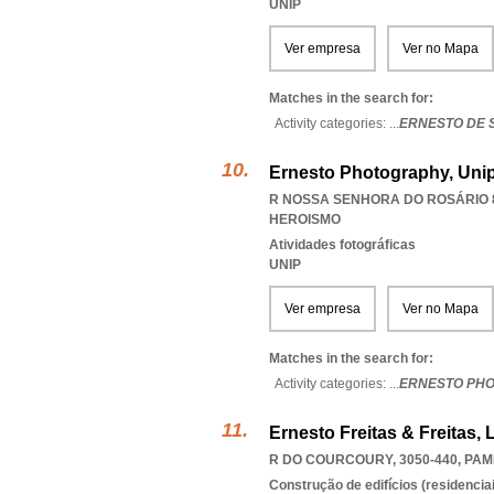
UNIP
Ver empresa
Ver no Mapa
Matches in the search for:
Activity categories: ...
ERNESTO DE 
Ernesto Photography, Uni
R NOSSA SENHORA DO ROSÁRIO 8
HEROISMO
Atividades fotográficas
UNIP
Ver empresa
Ver no Mapa
Matches in the search for:
Activity categories: ...
ERNESTO PH
Ernesto Freitas & Freitas, 
R DO COURCOURY, 3050-440
,
PAM
Construção de edifícios (residenciai