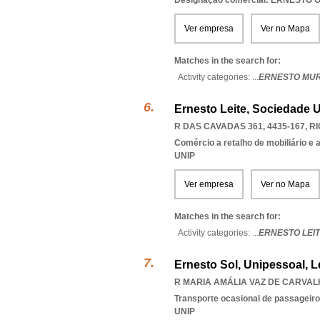
Designação comercial: ERNESTO
Ver empresa
Ver no Mapa
Matches in the search for:
Activity categories: ...
ERNESTO MUR
Ernesto Leite, Sociedade 
R DAS CAVADAS 361, 4435-167
,
RI
Comércio a retalho de mobiliário e
UNIP
Ver empresa
Ver no Mapa
Matches in the search for:
Activity categories: ...
ERNESTO LEIT
Ernesto Sol, Unipessoal, 
R MARIA AMÁLIA VAZ DE CARVALHO
Transporte ocasional de passageiro
UNIP