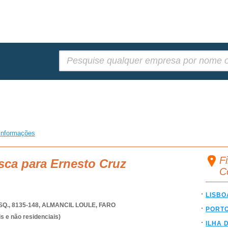
Pesquisar:
informações
F
sca para Ernesto Cruz
C
LISBO
Q., 8135-148
,
ALMANCIL LOULE
,
FARO
PORT
s e não residenciais)
ILHA 