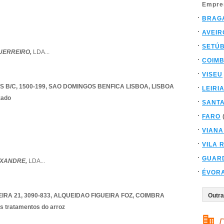
Empre
BRAG
AVEIR
SETÚ
UERREIRO,
LDA
...
COIM
VISEU
 B/C, 1500-199
,
SAO DOMINGOS BENFICA LISBOA
,
LISBOA
LEIRI
zado
SANT
FARO
VIANA
VILA 
GUAR
EXANDRE,
LDA
...
ÉVOR
RA 21, 3090-833
,
ALQUEIDAO FIGUEIRA FOZ
,
COIMBRA
s tratamentos do arroz
D