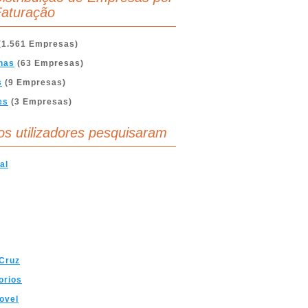
aturação
(1.561 Empresas)
nas
(63 Empresas)
s
(9 Empresas)
es
(3 Empresas)
os utilizadores pesquisaram
al
Cruz
orios
ovel