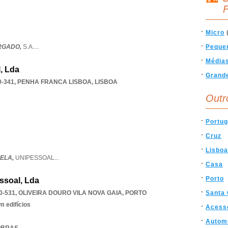
F
Micro
RGADO,
S.A.
...
Peque
Média
, Lda
Grand
0-341
,
PENHA FRANCA LISBOA
,
LISBOA
Outr
Portug
Cruz
Lisboa
ELA,
UNIPESSOAL
...
Casa
Porto
ssoal, Lda
0-531
,
OLIVEIRA DOURO VILA NOVA GAIA
,
PORTO
Santa 
 edifícios
Acess
Autom