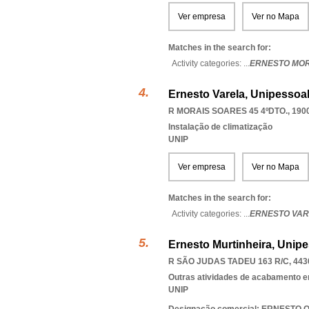
Ver empresa
Ver no Mapa
Matches in the search for:
Activity categories: ...
ERNESTO MO
Ernesto Varela, Unipessoal
R MORAIS SOARES 45 4ºDTO., 190
Instalação de climatização
UNIP
Ver empresa
Ver no Mapa
Matches in the search for:
Activity categories: ...
ERNESTO VAR
Ernesto Murtinheira, Unipe
R SÃO JUDAS TADEU 163 R/C, 443
Outras atividades de acabamento em
UNIP