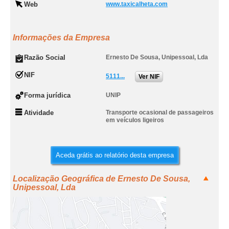
Web
www.taxicalheta.com
Informações da Empresa
Razão Social
Ernesto De Sousa, Unipessoal, Lda
NIF
5111...
Ver NIF
Forma jurídica
UNIP
Atividade
Transporte ocasional de passageiros
em veículos ligeiros
Aceda grátis ao relatório desta empresa
Localização Geográfica de Ernesto De Sousa,
Unipessoal, Lda