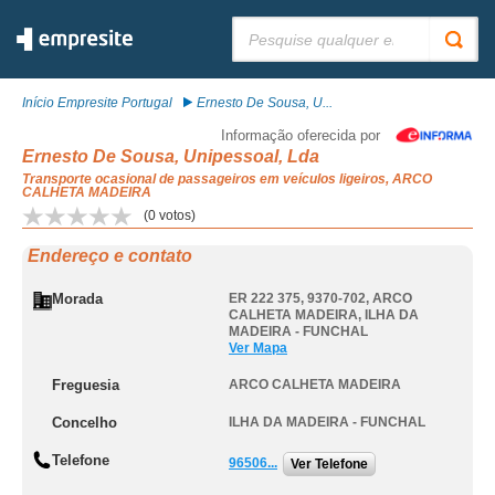
Pesquisar:
Início Empresite Portugal
Ernesto De Sousa, U...
Informação oferecida por
Ernesto De Sousa, Unipessoal, Lda
Transporte ocasional de passageiros em veículos ligeiros, ARCO
CALHETA MADEIRA
(
0
votos)
Endereço e contato
Morada
ER 222 375, 9370-702
,
ARCO
CALHETA MADEIRA
,
ILHA DA
MADEIRA - FUNCHAL
Ver Mapa
Freguesia
ARCO CALHETA MADEIRA
Concelho
ILHA DA MADEIRA - FUNCHAL
Telefone
96506...
Ver Telefone