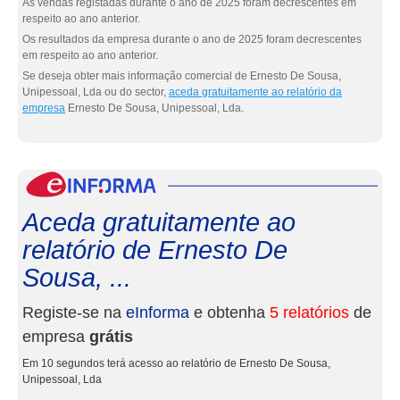
As vendas registadas durante o ano de 2025 foram decrescentes em
respeito ao ano anterior.
Os resultados da empresa durante o ano de 2025 foram decrescentes
em respeito ao ano anterior.
Se deseja obter mais informação comercial de Ernesto De Sousa,
Unipessoal, Lda ou do sector,
aceda gratuitamente ao relatório da
empresa
Ernesto De Sousa, Unipessoal, Lda.
eInf
Aceda gratuitamente ao
relatório de Ernesto De
Sousa, ...
Registe-se na
eInforma
e obtenha
5 relatórios
de
empresa
grátis
Em 10 segundos terá acesso ao relatório de Ernesto De Sousa,
Unipessoal, Lda