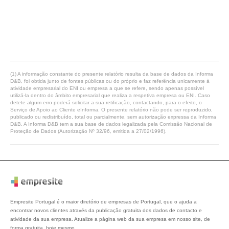
(1) A informação constante do presente relatório resulta da base de dados da Informa
D&B, foi obtida junto de fontes públicas ou do próprio e faz referência unicamente à
atividade empresarial do ENI ou empresa a que se refere, sendo apenas possível
utilizá-la dentro do âmbito empresarial que realiza a respetiva empresa ou ENI. Caso
detete algum erro poderá solicitar a sua retificação, contactando, para o efeito, o
Serviço de Apoio ao Cliente eInforma. O presente relatório não pode ser reproduzido,
publicado ou redistribuído, total ou parcialmente, sem autorização expressa da Informa
D&B. A Informa D&B tem a sua base de dados legalizada pela Comissão Nacional de
Proteção de Dados (Autorização Nº 32/96, emitida a 27/02/1996).
Empresite Portugal é o maior diretório de empresas de Portugal, que o ajuda a
encontrar novos clientes através da publicação gratuita dos dados de contacto e
atividade da sua empresa. Atualize a página web da sua empresa em nosso site, de
forma gratuita, hoje mesmo.