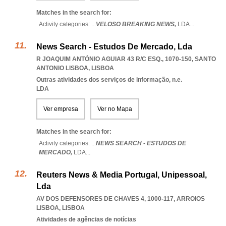
Matches in the search for:
Activity categories: ...
VELOSO BREAKING NEWS,
LDA
...
News Search - Estudos De Mercado, Lda
R JOAQUIM ANTÓNIO AGUIAR 43 R/C ESQ., 1070-150
,
SANTO
ANTONIO LISBOA
,
LISBOA
Outras atividades dos serviços de informação, n.e.
LDA
Ver empresa
Ver no Mapa
Matches in the search for:
Activity categories: ...
NEWS SEARCH - ESTUDOS DE
MERCADO,
LDA
...
Reuters News & Media Portugal, Unipessoal,
Lda
AV DOS DEFENSORES DE CHAVES 4, 1000-117
,
ARROIOS
LISBOA
,
LISBOA
Atividades de agências de notícias