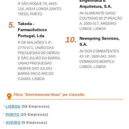
Engenharia E
R SÃO ROQUE 70, 4825-
Arquitetura, S.a.
116
,
AGUA LONGA SANTO
AV ALMIRANTE GAGO
TIRSO
,
PORTO
COUTINHO 30 2º FRAÇÃO
Takeda -
A, 1000-017
,
AREEIRO
LISBOA
,
LISBOA
Farmacêuticos
Portugal, Lda
Newspring Services,
R DE MALHÕES 5 3º,
S.a.
2770-071, UNIÃO DAS
AV DOS COMBATENTES
FREGUESIAS DE OEIRAS
43 14º, 1600-042
,
SAO
E SÃO JULIÃO DA BARRA
,
DOMINGOS BENFICA
UNIAO FREGUESIAS
LISBOA
,
LISBOA
OEIRAS SAO JULIAO
BARRA PACO ARCOS
CAXIAS
,
LISBOA
Filtrar "Environmental News" por Concelho
LISBOA
(58 Empresas)
PORTO
(25 Empresas)
AVEIRO
(9 Empresas)