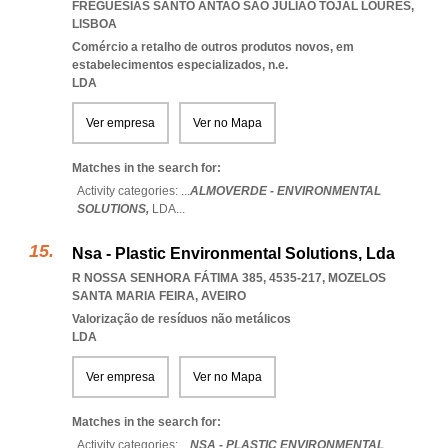
FREGUESIAS SANTO ANTAO SAO JULIAO TOJAL LOURES
,
LISBOA
Comércio a retalho de outros produtos novos, em
estabelecimentos especializados, n.e.
LDA
Ver empresa
Ver no Mapa
Matches in the search for:
Activity categories: ...
ALMOVERDE - ENVIRONMENTAL
SOLUTIONS,
LDA
...
Nsa - Plastic Environmental Solutions, Lda
R NOSSA SENHORA FÁTIMA 385, 4535-217
,
MOZELOS
SANTA MARIA FEIRA
,
AVEIRO
Valorização de resíduos não metálicos
LDA
Ver empresa
Ver no Mapa
Matches in the search for:
Activity categories: ...
NSA - PLASTIC ENVIRONMENTAL