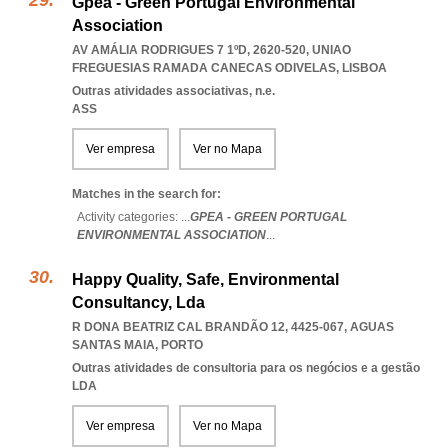
Gpea - Green Portugal Environmental
Association
AV AMÁLIA RODRIGUES 7 1ºD, 2620-520
,
UNIAO
FREGUESIAS RAMADA CANECAS ODIVELAS
,
LISBOA
Outras atividades associativas, n.e.
ASS
Ver empresa
Ver no Mapa
Matches in the search for:
Activity categories: ...
GPEA - GREEN PORTUGAL
ENVIRONMENTAL ASSOCIATION
...
Happy Quality, Safe, Environmental
Consultancy, Lda
R DONA BEATRIZ CAL BRANDÃO 12, 4425-067
,
AGUAS
SANTAS MAIA
,
PORTO
Outras atividades de consultoria para os negócios e a gestão
LDA
Ver empresa
Ver no Mapa