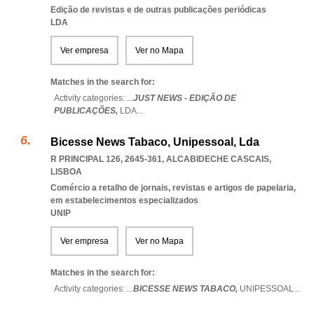
Edição de revistas e de outras publicações periódicas
LDA
Ver empresa
Ver no Mapa
Matches in the search for:
Activity categories: ...
JUST NEWS - EDIÇÃO DE
PUBLICAÇÕES,
LDA
...
Bicesse News Tabaco, Unipessoal, Lda
R PRINCIPAL 126, 2645-361
,
ALCABIDECHE CASCAIS
,
LISBOA
Comércio a retalho de jornais, revistas e artigos de papelaria,
em estabelecimentos especializados
UNIP
Ver empresa
Ver no Mapa
Matches in the search for:
Activity categories: ...
BICESSE NEWS TABACO,
UNIPESSOAL
...