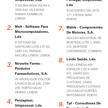
Lda
R DA MALHADA VELHA 4,
2050-544
,
VILA NOVA
R DO ESPIDO S/N, 4470-
RAINHA AZAMBUJA
,
177
,
CIDADE MAIA
,
LISBOA
PORTO
Msft - Software Para
Mahle - Componentes
Microcomputadores,
De Motores, S.a.
Lda
NÚCLEO INDUSTRIAL DE
R DO FOGO DE
MURTEDE LOTE 1, 3060-
SANTELMO LOTE 2.07.02,
372
,
MURTEDE
1990-110
,
PARQUE
CANTANHEDE
,
COIMBRA
NACOES LISBOA
,
LISBOA
Linde Saúde, Lda
Novartis Farma -
R DA LIONESA 446
Produtos
ESPAÇOS C2/C4, 4465-
Farmacêuticos, S.a.
671, UNIÃO DAS
FREGUESIAS DE
AV PROFESSOR DOUTOR
CUSTOIAS
,
UNIAO
CAVACO SILVA 10E, 2740-
FREGUESIAS CUSTOIAS
255
,
PORTO SALVO
LECA BALIO GUIFOES
OEIRAS
,
LISBOA
MATOSINHOS
,
PORTO
Pentaplast,
Tpf - Consultores De
Unipessoal, Lda