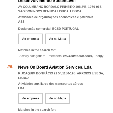
Desenvolvimento Sustentável
AV COLUMBANO BORDALO PINHEIRO 108 2ºB, 1070-067
,
SAO DOMINGOS BENFICA LISBOA
,
LISBOA
Atividades de organizações económicas e patronais
ASS
Designação comercial: BCSD PORTUGAL
Ver empresa
Ver no Mapa
Matches in the search for:
Activity categories: ...
members,
environmental news,
Energy
...
News On Board Aviation Services, Lda
R JOAQUIM BONIFÁCIO 21 5º, 1150-195
,
ARROIOS LISBOA
,
LISBOA
Atividades auxiliares dos transportes aéreos
LDA
Ver empresa
Ver no Mapa
Matches in the search for: