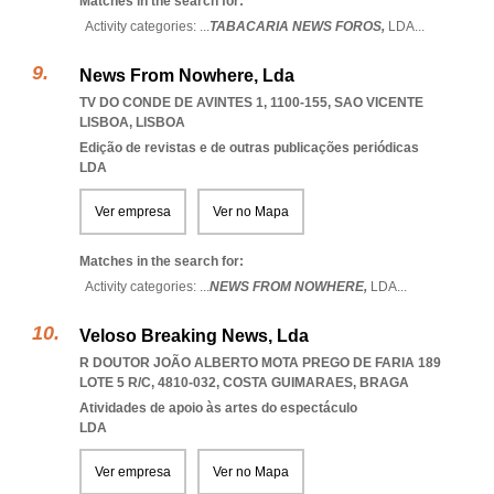
Matches in the search for:
Activity categories: ...
TABACARIA NEWS FOROS,
LDA
...
News From Nowhere, Lda
TV DO CONDE DE AVINTES 1, 1100-155
,
SAO VICENTE
LISBOA
,
LISBOA
Edição de revistas e de outras publicações periódicas
LDA
Ver empresa
Ver no Mapa
Matches in the search for:
Activity categories: ...
NEWS FROM NOWHERE,
LDA
...
Veloso Breaking News, Lda
R DOUTOR JOÃO ALBERTO MOTA PREGO DE FARIA 189
LOTE 5 R/C, 4810-032
,
COSTA GUIMARAES
,
BRAGA
Atividades de apoio às artes do espectáculo
LDA
Ver empresa
Ver no Mapa