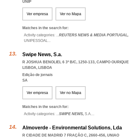
UNIP
Ver empresa
Ver no Mapa
Matches in the search for:
Activity categories: ...
REUTERS NEWS & MEDIA PORTUGAL,
UNIPESSOAL
...
Swipe News, S.a.
R JOSHUA BENOLIEL 6 3º B/C, 1250-133
,
CAMPO OURIQUE
LISBOA
,
LISBOA
Edição de jornais
SA
Ver empresa
Ver no Mapa
Matches in the search for:
Activity categories: ...
SWIPE NEWS,
S.A.
...
Almoverde - Environmental Solutions, Lda
R CIDADE DE MADRID 7 FRAÇÃO C, 2660-456
,
UNIAO