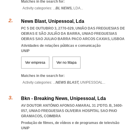
Matches in the search for:
Activity categories: ...
BL NEWS,
LDA
...
News Blast, Unipessoal, Lda
PC 5 DE OUTUBRO 3, 2770-029, UNIÃO DAS FREGUESIAS DE
OEIRAS E SÃO JULIÃO DA BARRA
,
UNIAO FREGUESIAS
OEIRAS SAO JULIAO BARRA PACO ARCOS CAXIAS
,
LISBOA
Atividades de relações públicas e comunicação
UNIP
Ver empresa
Ver no Mapa
Matches in the search for:
Activity categories: ...
NEWS BLAST,
UNIPESSOAL
...
Bkn - Breaking News, Unipessoal, Lda
AV DOUTOR ANTÓNIO AFONSO AMARAL 31 2ºDTO. B, 3400-
057
,
UNIAO FREGUESIAS OLIVEIRA HOSPITAL SAO PAIO
GRAMACOS
,
COIMBRA
Produção de filmes, de vídeos e de programas de televisão
UNIP