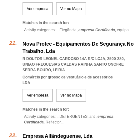
Ver empresa
Ver no Mapa
Matches in the search for:
Activity categories: ...
Elegãncia,
empresa Certificada,
equipa
...
Nova Protec - Equipamentos De Segurança No
Trabalho, Lda
R DOUTOR LEONEL CARDOSO 14A R/C LOJA, 2500-280
,
UNIAO FREGUESIAS CALDAS RAINHA SANTO ONOFRE
SERRA BOURO
,
LEIRIA
Comércio por grosso de vestuário e de acessórios
LDA
Ver empresa
Ver no Mapa
Matches in the search for:
Activity categories: ...
DETERGENTES,
anti,
empresa
Certificada,
Reflector
...
Empresa Alfândeguense, Lda