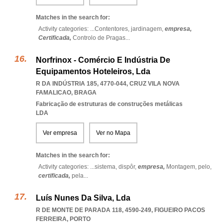
Matches in the search for:
Activity categories: ...
Contentores,
jardinagem,
empresa,
Certificada,
Controlo de Pragas
...
Norfrinox - Comércio E Indústria De
Equipamentos Hoteleiros, Lda
R DA INDÚSTRIA 185, 4770-044
,
CRUZ VILA NOVA
FAMALICAO
,
BRAGA
Fabricação de estruturas de construções metálicas
LDA
Ver empresa
Ver no Mapa
Matches in the search for:
Activity categories: ...
sistema,
dispôr,
empresa,
Montagem,
pelo,
certificada,
pela
...
Luís Nunes Da Silva, Lda
R DE MONTE DE PARADA 118, 4590-249
,
FIGUEIRO PACOS
FERREIRA
,
PORTO