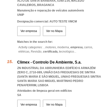
ALTO DE SANTA BÁRBARA, 5340-234
,
MACEDO
CAVALEIROS
,
BRAGANCA
Manutenção e reparação de veículos automóveis
UNIP
Designação comercial: AUTO TESTE VMCM
Ver empresa
Ver no Mapa
Matches in the search for:
Activity categories: ...
motores,
moderna,
empresa,
carros,
elétricas,
Revisão,
certificada,
tecnológico
...
Climex - Controlo De Ambiente, S.a.
ZN INDUSTRIAL DA ABRUNHEIRA EDIFÍCIO 6 ARMAZÉM
ZERO C, 2710-089, UNIÃO DAS FREGUESIAS DE SINTRA
(SANTA MARIA E SÃO MIGUEL
,
UNIAO FREGUESIAS SINTRA
SANTA MARIA SAO MIGUEL MARTINHO PEDRO
PENAFERRIM
,
LISBOA
Atividades de limpeza geral em edifícios
SA
Ver empresa
Ver no Mapa