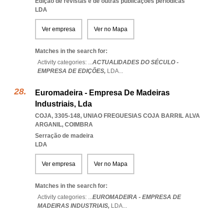
Edição de revistas e de outras publicações periódicas
LDA
Ver empresa
Ver no Mapa
Matches in the search for:
Activity categories: ...
ACTUALIDADES DO SÉCULO -
EMPRESA DE EDIÇÕES,
LDA
...
Euromadeira - Empresa De Madeiras
Industriais, Lda
COJA, 3305-148
,
UNIAO FREGUESIAS COJA BARRIL ALVA
ARGANIL
,
COIMBRA
Serração de madeira
LDA
Ver empresa
Ver no Mapa
Matches in the search for:
Activity categories: ...
EUROMADEIRA - EMPRESA DE
MADEIRAS INDUSTRIAIS,
LDA
...