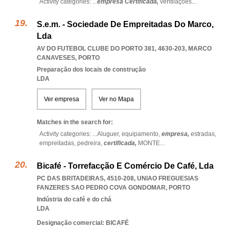
Activity categories: ...
empresa Certificada,
ventilações
...
S.e.m. - Sociedade De Empreitadas Do Marco,
Lda
AV DO FUTEBOL CLUBE DO PORTO 381, 4630-203
,
MARCO
CANAVESES
,
PORTO
Preparação dos locais de construção
LDA
Ver empresa
Ver no Mapa
Matches in the search for:
Activity categories: ...
Aluguer,
equipamento,
empresa,
estradas,
empreitadas,
pedreira,
certificada,
MONTE
...
Bicafé - Torrefacção E Comércio De Café, Lda
PC DAS BRITADEIRAS, 4510-208
,
UNIAO FREGUESIAS
FANZERES SAO PEDRO COVA GONDOMAR
,
PORTO
Indústria do café e do chá
LDA
Designação comercial: BICAFÉ