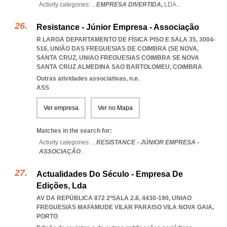
Activity categories: ...
EMPRESA DIVERTIDA,
LDA
...
Resistance - Júnior Empresa - Associação
R LARGA DEPARTAMENTO DE FÍSICA PISO E SALA 35, 3004-
516, UNIÃO DAS FREGUESIAS DE COIMBRA (SE NOVA,
SANTA CRUZ
,
UNIAO FREGUESIAS COIMBRA SE NOVA
SANTA CRUZ ALMEDINA SAO BARTOLOMEU
,
COIMBRA
Outras atividades associativas, n.e.
ASS
Ver empresa
Ver no Mapa
Matches in the search for:
Activity categories: ...
RESISTANCE - JÚNIOR EMPRESA -
ASSOCIAÇÃO
...
Actualidades Do Século - Empresa De
Edições, Lda
AV DA REPÚBLICA 872 2ºSALA 2.8, 4430-190
,
UNIAO
FREGUESIAS MAFAMUDE VILAR PARAISO VILA NOVA GAIA
,
PORTO