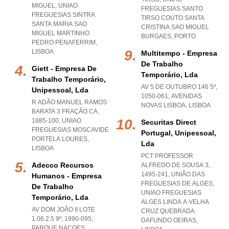
MIGUEL
,
UNIAO
FREGUESIAS SANTO
FREGUESIAS SINTRA
TIRSO COUTO SANTA
SANTA MARIA SAO
CRISTINA SAO MIGUEL
MIGUEL MARTINHO
BURGAES
,
PORTO
PEDRO PENAFERRIM
,
LISBOA
Multitempo - Empresa
De Trabalho
Giett - Empresa De
Temporário, Lda
Trabalho Temporário,
AV 5 DE OUTUBRO 146 5º,
Unipessoal, Lda
1050-061
,
AVENIDAS
R ADÃO MANUEL RAMOS
NOVAS LISBOA
,
LISBOA
BARATA 3 FRAÇÃO CA,
1885-100
,
UNIAO
Securitas Direct
FREGUESIAS MOSCAVIDE
Portugal, Unipessoal,
PORTELA LOURES
,
Lda
LISBOA
PCT PROFESSOR
Adecco Recursos
ALFREDO DE SOUSA 3,
1495-241, UNIÃO DAS
Humanos - Empresa
FREGUESIAS DE ALGES
,
De Trabalho
UNIAO FREGUESIAS
Temporário, Lda
ALGES LINDA A VELHA
AV DOM JOÃO II LOTE
CRUZ QUEBRADA
1.06.2.5 9º, 1990-095
,
DAFUNDO OEIRAS
,
PARQUE NACOES