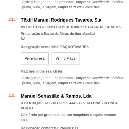
Activity categories: ...
fio penteado,
empresa Certificada,
matéria
prima,
pura,
la virgem,
empresa têxtil,
Grossistas
...
Têxtil Manuel Rodrigues Tavares, S.a.
AV DOUTOR AFONSO COSTA, 6300-551
,
GUARDA
,
GUARDA
Preparação e fiação de fibras do tipo algodão
SA
Designação comercial: FIAÇÃOTAVARES
Ver empresa
Ver no Mapa
Matches in the search for:
Activity categories: ...
fio penteado,
empresa Certificada,
matéria
prima,
pura,
la virgem,
empresa têxtil,
Grossistas
...
Manuel Sebastião & Ramos, Lda
R HENRIQUE GALVÃO 61/65, 4445-125
,
ALFENA VALONGO
,
PORTO
Comércio por grosso de outras máquinas e equipamentos
LDA
Designação comercial: PANIHOTEL