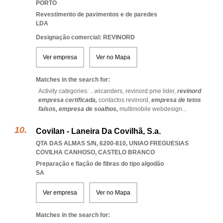
PORTO
Revestimento de pavimentos e de paredes
LDA
Designação comercial: REVINORD
Ver empresa
Ver no Mapa
Matches in the search for:
Activity categories: ...
wicanders,
revinord pme lider,
revinord
empresa certificada,
contactos revinord,
empresa de tetos
falsos,
empresa de soalhos,
multimobile webdesign
...
Covilan - Laneira Da Covilhã, S.a.
QTA DAS ALMAS S/N, 6200-810
,
UNIAO FREGUESIAS
COVILHA CANHOSO
,
CASTELO BRANCO
Preparação e fiação de fibras do tipo algodão
SA
Ver empresa
Ver no Mapa
Matches in the search for: