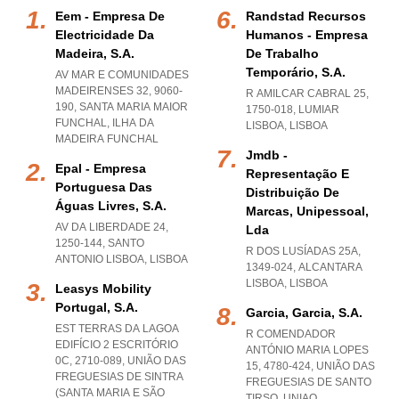
Eem - Empresa De
Randstad Recursos
Electricidade Da
Humanos - Empresa
Madeira, S.a.
De Trabalho
Temporário, S.a.
AV MAR E COMUNIDADES
MADEIRENSES 32, 9060-
R AMILCAR CABRAL 25,
190
,
SANTA MARIA MAIOR
1750-018
,
LUMIAR
FUNCHAL
,
ILHA DA
LISBOA
,
LISBOA
MADEIRA FUNCHAL
Jmdb -
Epal - Empresa
Representação E
Portuguesa Das
Distribuição De
Águas Livres, S.a.
Marcas, Unipessoal,
AV DA LIBERDADE 24,
Lda
1250-144
,
SANTO
R DOS LUSÍADAS 25A,
ANTONIO LISBOA
,
LISBOA
1349-024
,
ALCANTARA
LISBOA
,
LISBOA
Leasys Mobility
Portugal, S.a.
Garcia, Garcia, S.a.
EST TERRAS DA LAGOA
R COMENDADOR
EDIFÍCIO 2 ESCRITÓRIO
ANTÓNIO MARIA LOPES
0C, 2710-089, UNIÃO DAS
15, 4780-424, UNIÃO DAS
FREGUESIAS DE SINTRA
FREGUESIAS DE SANTO
(SANTA MARIA E SÃO
TIRSO
,
UNIAO