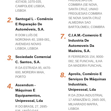
FREGUESIAS DE
437/439, 1070-035
,
COIMBRA (SE NOVA,
CAMPOLIDE LISBOA
,
SANTA CRUZ
,
UNIAO
LISBOA
FREGUESIAS COIMBRA
SE NOVA SANTA CRUZ
Santogal L - Comércio
ALMEDINA SAO
E Reparação De
BARTOLOMEU
,
COIMBRA
Automóveis, S.a.
C.i.a.m.-Comercio E
R DOM LUÍS DE
NORONHA 40, 1069-081
,
Industria De
AVENIDAS NOVAS
Automoveis Da
LISBOA
,
LISBOA
Madeira, S.a.
Sociedade Comercial
R FERREIROS 154, 9000-
082
,
SE FUNCHAL
,
ILHA
C. Santos, S.a.
DA MADEIRA FUNCHAL
R DA ESTRADA 95, 4470-
600
,
MOREIRA MAIA
,
Aprolis, Comércio E
PORTO
Serviços De Máquinas
Industriais,
Ascendum -
Unipessoal, Lda
Máquinas E
Equipamentos,
R DA ZONA INDUSTRIAL
17 ARMAZÉM D, 2665-305
,
Unipessoal, Lda
MILHARADO MAFRA
,
R DO BRASIL 27, 2695-
LISBOA