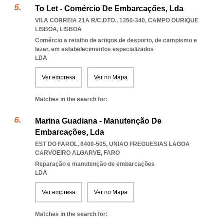
To Let - Comércio De Embarcações, Lda
VILA CORREIA 21A R/C.DTO., 1350-340
,
CAMPO OURIQUE
LISBOA
,
LISBOA
Comércio a retalho de artigos de desporto, de campismo e
lazer, em estabelecimentos especializados
LDA
Ver empresa
Ver no Mapa
Matches in the search for:
Marina Guadiana - Manutenção De
Embarcações, Lda
EST DO FAROL, 8400-505
,
UNIAO FREGUESIAS LAGOA
CARVOEIRO ALGARVE
,
FARO
Reparação e manutenção de embarcações
LDA
Ver empresa
Ver no Mapa
Matches in the search for: