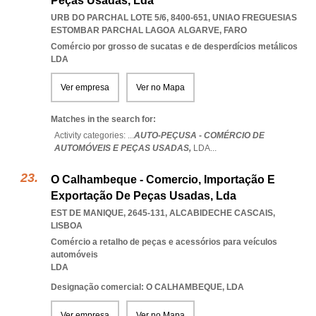
Peças Usadas, Lda
URB DO PARCHAL LOTE 5/6, 8400-651
,
UNIAO FREGUESIAS
ESTOMBAR PARCHAL LAGOA ALGARVE
,
FARO
Comércio por grosso de sucatas e de desperdícios metálicos
LDA
Ver empresa
Ver no Mapa
Matches in the search for:
Activity categories: ...
AUTO-PEÇUSA - COMÉRCIO DE
AUTOMÓVEIS E PEÇAS USADAS,
LDA
...
O Calhambeque - Comercio, Importação E
Exportação De Peças Usadas, Lda
EST DE MANIQUE, 2645-131
,
ALCABIDECHE CASCAIS
,
LISBOA
Comércio a retalho de peças e acessórios para veículos
automóveis
LDA
Designação comercial: O CALHAMBEQUE, LDA
Ver empresa
Ver no Mapa