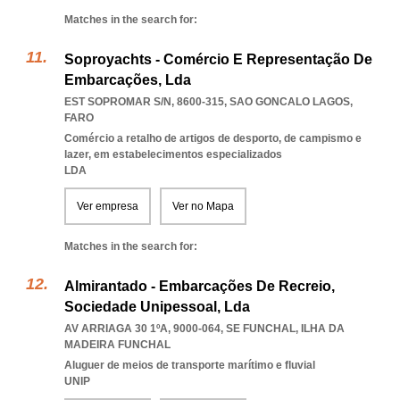
Matches in the search for:
Soproyachts - Comércio E Representação De
Embarcações, Lda
EST SOPROMAR S/N, 8600-315
,
SAO GONCALO LAGOS
,
FARO
Comércio a retalho de artigos de desporto, de campismo e
lazer, em estabelecimentos especializados
LDA
Ver empresa
Ver no Mapa
Matches in the search for:
Almirantado - Embarcações De Recreio,
Sociedade Unipessoal, Lda
AV ARRIAGA 30 1ºA, 9000-064
,
SE FUNCHAL
,
ILHA DA
MADEIRA FUNCHAL
Aluguer de meios de transporte marítimo e fluvial
UNIP