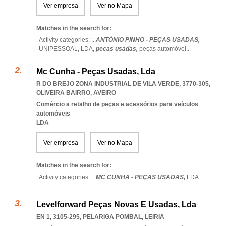
Ver empresa
Ver no Mapa
Matches in the search for:
Activity categories: ...
ANTÓNIO PINHO - PEÇAS USADAS,
UNIPESSOAL,
LDA,
pecas usadas,
peças automóvel
...
Mc Cunha - Peças Usadas, Lda
R DO BREJO ZONA INDUSTRIAL DE VILA VERDE, 3770-305
,
OLIVEIRA BAIRRO
,
AVEIRO
Comércio a retalho de peças e acessórios para veículos
automóveis
LDA
Ver empresa
Ver no Mapa
Matches in the search for:
Activity categories: ...
MC CUNHA - PEÇAS USADAS,
LDA
...
Levelforward Peças Novas E Usadas, Lda
EN 1, 3105-295
,
PELARIGA POMBAL
,
LEIRIA