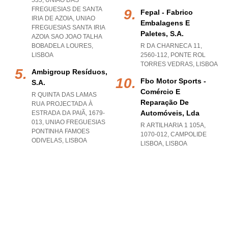
535, UNIÃO DAS
FREGUESIAS DE SANTA
Fepal - Fabrico
IRIA DE AZOIA
,
UNIAO
Embalagens E
FREGUESIAS SANTA IRIA
Paletes, S.a.
AZOIA SAO JOAO TALHA
BOBADELA LOURES
,
R DA CHARNECA 11,
LISBOA
2560-112
,
PONTE ROL
TORRES VEDRAS
,
LISBOA
Ambigroup Resíduos,
Fbo Motor Sports -
S.a.
Comércio E
R QUINTA DAS LAMAS
Reparação De
RUA PROJECTADA À
Automóveis, Lda
ESTRADA DA PAIÃ, 1679-
013
,
UNIAO FREGUESIAS
R ARTILHARIA 1 105A,
PONTINHA FAMOES
1070-012
,
CAMPOLIDE
ODIVELAS
,
LISBOA
LISBOA
,
LISBOA