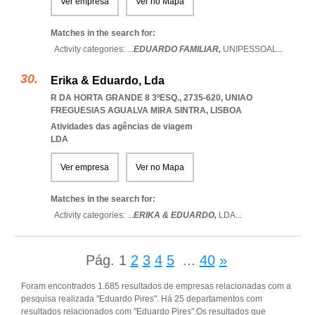
Ver empresa
Ver no Mapa
Matches in the search for:
Activity categories: ...
EDUARDO FAMILIAR,
UNIPESSOAL
...
Erika & Eduardo, Lda
R DA HORTA GRANDE 8 3ºESQ., 2735-620
,
UNIAO
FREGUESIAS AGUALVA MIRA SINTRA
,
LISBOA
Atividades das agências de viagem
LDA
Ver empresa
Ver no Mapa
Matches in the search for:
Activity categories: ...
ERIKA & EDUARDO,
LDA
...
Pág.
1
2
3
4
5
...
40
»
Foram encontrados 1.685 resultados de empresas relacionadas com a
pesquisa realizada "Eduardo Pires". Há 25 departamentos com
resultados relacionados com "Eduardo Pires".Os resultados que