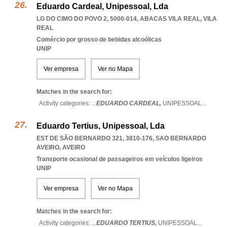
Eduardo Cardeal, Unipessoal, Lda
LG DO CIMO DO POVO 2, 5000-014
,
ABACAS VILA REAL
,
VILA
REAL
Comércio por grosso de bebidas alcoólicas
UNIP
Ver empresa
Ver no Mapa
Matches in the search for:
Activity categories: ...
EDUARDO CARDEAL,
UNIPESSOAL
...
Eduardo Tertius, Unipessoal, Lda
EST DE SÃO BERNARDO 321, 3810-176
,
SAO BERNARDO
AVEIRO
,
AVEIRO
Transporte ocasional de passageiros em veículos ligeiros
UNIP
Ver empresa
Ver no Mapa
Matches in the search for:
Activity categories: ...
EDUARDO TERTIUS,
UNIPESSOAL
...