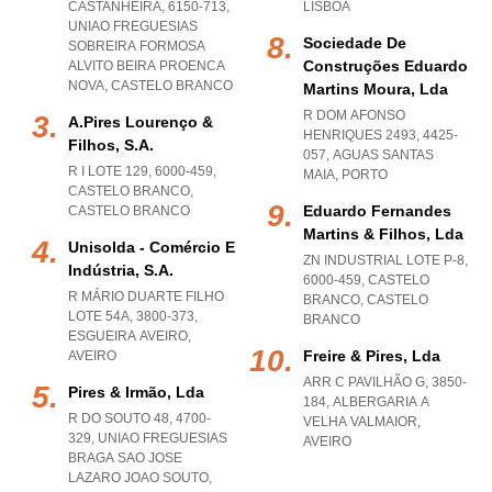
CASTANHEIRA, 6150-713
,
LISBOA
UNIAO FREGUESIAS
Sociedade De
SOBREIRA FORMOSA
Construções Eduardo
ALVITO BEIRA PROENCA
NOVA
,
CASTELO BRANCO
Martins Moura, Lda
R DOM AFONSO
A.pires Lourenço &
HENRIQUES 2493, 4425-
Filhos, S.a.
057
,
AGUAS SANTAS
R I LOTE 129, 6000-459
,
MAIA
,
PORTO
CASTELO BRANCO
,
Eduardo Fernandes
CASTELO BRANCO
Martins & Filhos, Lda
Unisolda - Comércio E
ZN INDUSTRIAL LOTE P-8,
Indústria, S.a.
6000-459
,
CASTELO
R MÁRIO DUARTE FILHO
BRANCO
,
CASTELO
LOTE 54A, 3800-373
,
BRANCO
ESGUEIRA AVEIRO
,
Freire & Pires, Lda
AVEIRO
ARR C PAVILHÃO G, 3850-
Pires & Irmão, Lda
184
,
ALBERGARIA A
R DO SOUTO 48, 4700-
VELHA VALMAIOR
,
329
,
UNIAO FREGUESIAS
AVEIRO
BRAGA SAO JOSE
LAZARO JOAO SOUTO
,