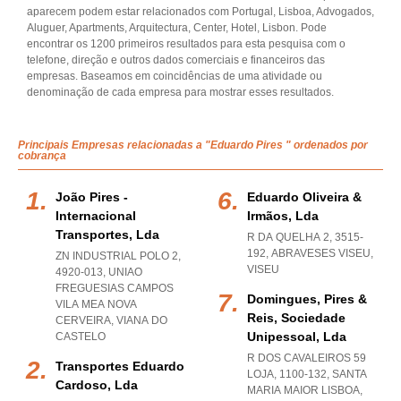
aparecem podem estar relacionados com Portugal, Lisboa, Advogados,
Aluguer, Apartments, Arquitectura, Center, Hotel, Lisbon. Pode
encontrar os 1200 primeiros resultados para esta pesquisa com o
telefone, direção e outros dados comerciais e financeiros das
empresas. Baseamos em coincidências de uma atividade ou
denominação de cada empresa para mostrar esses resultados.
Principais Empresas relacionadas a "Eduardo Pires " ordenados por
cobrança
João Pires -
Eduardo Oliveira &
Internacional
Irmãos, Lda
Transportes, Lda
R DA QUELHA 2, 3515-
192
,
ABRAVESES VISEU
,
ZN INDUSTRIAL POLO 2,
VISEU
4920-013
,
UNIAO
FREGUESIAS CAMPOS
Domingues, Pires &
VILA MEA NOVA
Reis, Sociedade
CERVEIRA
,
VIANA DO
Unipessoal, Lda
CASTELO
R DOS CAVALEIROS 59
Transportes Eduardo
LOJA, 1100-132
,
SANTA
Cardoso, Lda
MARIA MAIOR LISBOA
,