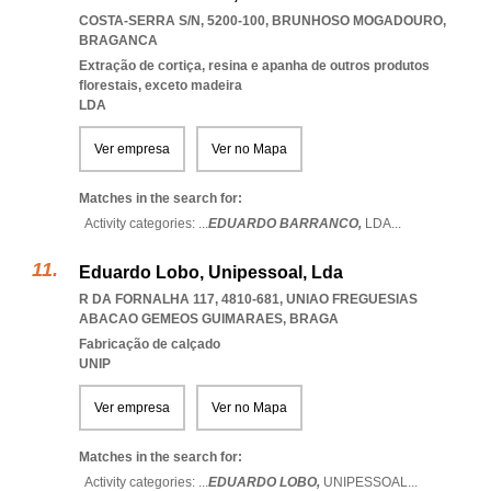
COSTA-SERRA S/N, 5200-100
,
BRUNHOSO MOGADOURO
,
BRAGANCA
Extração de cortiça, resina e apanha de outros produtos
florestais, exceto madeira
LDA
Ver empresa
Ver no Mapa
Matches in the search for:
Activity categories: ...
EDUARDO BARRANCO,
LDA
...
Eduardo Lobo, Unipessoal, Lda
R DA FORNALHA 117, 4810-681
,
UNIAO FREGUESIAS
ABACAO GEMEOS GUIMARAES
,
BRAGA
Fabricação de calçado
UNIP
Ver empresa
Ver no Mapa
Matches in the search for:
Activity categories: ...
EDUARDO LOBO,
UNIPESSOAL
...