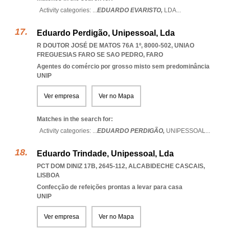
Activity categories: ...
EDUARDO EVARISTO,
LDA
...
Eduardo Perdigão, Unipessoal, Lda
R DOUTOR JOSÉ DE MATOS 76A 1º, 8000-502
,
UNIAO
FREGUESIAS FARO SE SAO PEDRO
,
FARO
Agentes do comércio por grosso misto sem predominância
UNIP
Ver empresa
Ver no Mapa
Matches in the search for:
Activity categories: ...
EDUARDO PERDIGÃO,
UNIPESSOAL
...
Eduardo Trindade, Unipessoal, Lda
PCT DOM DINIZ 17B, 2645-112
,
ALCABIDECHE CASCAIS
,
LISBOA
Confecção de refeições prontas a levar para casa
UNIP
Ver empresa
Ver no Mapa