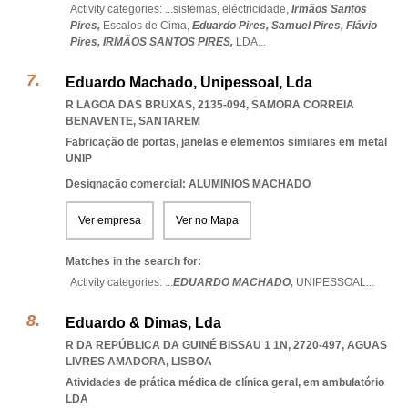
Activity categories: ...
sistemas,
eléctricidade,
Irmãos Santos
Pires,
Escalos de Cima,
Eduardo Pires,
Samuel Pires,
Flávio
Pires,
IRMÃOS SANTOS PIRES,
LDA
...
Eduardo Machado, Unipessoal, Lda
R LAGOA DAS BRUXAS, 2135-094
,
SAMORA CORREIA
BENAVENTE
,
SANTAREM
Fabricação de portas, janelas e elementos similares em metal
UNIP
Designação comercial: ALUMINIOS MACHADO
Ver empresa
Ver no Mapa
Matches in the search for:
Activity categories: ...
EDUARDO MACHADO,
UNIPESSOAL
...
Eduardo & Dimas, Lda
R DA REPÚBLICA DA GUINÉ BISSAU 1 1N, 2720-497
,
AGUAS
LIVRES AMADORA
,
LISBOA
Atividades de prática médica de clínica geral, em ambulatório
LDA