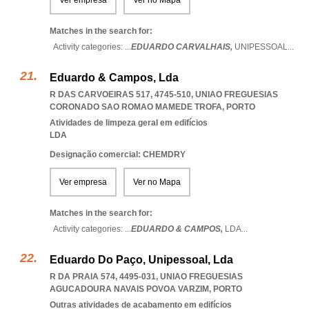
Ver empresa
Ver no Mapa
Matches in the search for:
Activity categories: ...
EDUARDO CARVALHAIS,
UNIPESSOAL
...
Eduardo & Campos, Lda
R DAS CARVOEIRAS 517, 4745-510
,
UNIAO FREGUESIAS
CORONADO SAO ROMAO MAMEDE TROFA
,
PORTO
Atividades de limpeza geral em edifícios
LDA
Designação comercial: CHEMDRY
Ver empresa
Ver no Mapa
Matches in the search for:
Activity categories: ...
EDUARDO & CAMPOS,
LDA
...
Eduardo Do Paço, Unipessoal, Lda
R DA PRAIA 574, 4495-031
,
UNIAO FREGUESIAS
AGUCADOURA NAVAIS POVOA VARZIM
,
PORTO
Outras atividades de acabamento em edifícios