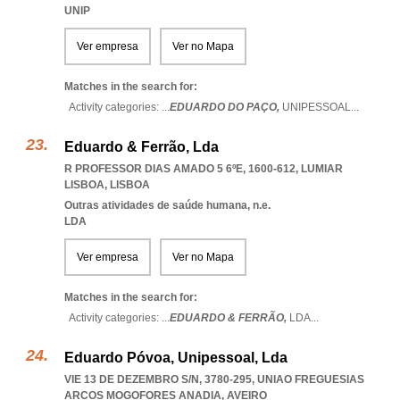
UNIP
Ver empresa
Ver no Mapa
Matches in the search for:
Activity categories: ...
EDUARDO DO PAÇO,
UNIPESSOAL
...
Eduardo & Ferrão, Lda
R PROFESSOR DIAS AMADO 5 6ºE, 1600-612
,
LUMIAR
LISBOA
,
LISBOA
Outras atividades de saúde humana, n.e.
LDA
Ver empresa
Ver no Mapa
Matches in the search for:
Activity categories: ...
EDUARDO & FERRÃO,
LDA
...
Eduardo Póvoa, Unipessoal, Lda
VIE 13 DE DEZEMBRO S/N, 3780-295
,
UNIAO FREGUESIAS
ARCOS MOGOFORES ANADIA
,
AVEIRO