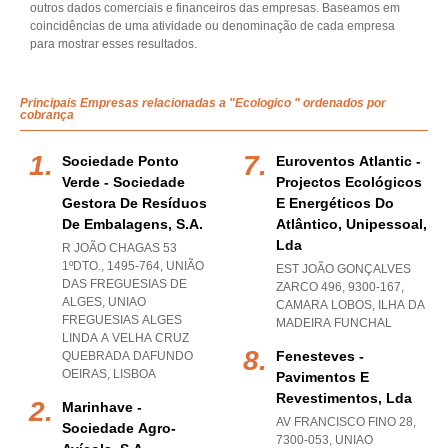
outros dados comerciais e financeiros das empresas. Baseamos em
coincidências de uma atividade ou denominação de cada empresa
para mostrar esses resultados.
Principais Empresas relacionadas a "Ecologico " ordenados por
cobrança
Sociedade Ponto
Euroventos Atlantic -
Verde - Sociedade
Projectos Ecológicos
Gestora De Resíduos
E Energéticos Do
De Embalagens, S.a.
Atlântico, Unipessoal,
Lda
R JOÃO CHAGAS 53
1ºDTO., 1495-764, UNIÃO
EST JOÃO GONÇALVES
DAS FREGUESIAS DE
ZARCO 496, 9300-167
,
ALGES
,
UNIAO
CAMARA LOBOS
,
ILHA DA
FREGUESIAS ALGES
MADEIRA FUNCHAL
LINDA A VELHA CRUZ
Fenesteves -
QUEBRADA DAFUNDO
OEIRAS
,
LISBOA
Pavimentos E
Revestimentos, Lda
Marinhave -
AV FRANCISCO FINO 28,
Sociedade Agro-
7300-053
,
UNIAO