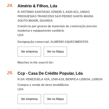
Almério & Filhos, Lda
R ANTÓNIO SANTIAGO JÚNIOR 2, 6420-021
,
UNIAO
FREGUESIAS TRANCOSO SAO PEDRO SANTA MARIA
SOUTO MAIOR
,
GUARDA
Comércio por grosso de materiais de construção (exceto
madeira) e equipamento sanitário
LDA
Designação comercial: ALMERIO AQUECIMENTOS
Ver empresa
Ver no Mapa
Matches in the search for:
Ccp - Casa De Crédito Popular, Lda
R DA VENEZUELA 43A, 1500-618
,
BENFICA LISBOA
,
LISBOA
Compra e venda de bens imobiliários
LDA
Ver empresa
Ver no Mapa