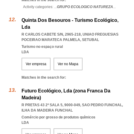
Matches in the search for:
Activity categories: ...
GRUPO ECOLOGICO NATUREZA
...
Quinta Dos Besouros - Turismo Ecológico,
Lda
R CARLOS CABETE S/N, 2965-218
,
UNIAO FREGUESIAS
POCEIRAO MARATECA PALMELA
,
SETUBAL
Turismo no espaço rural
LDA
Ver empresa
Ver no Mapa
Matches in the search for:
Futuro Ecológico, Lda (zona Franca Da
Madeira)
R PRETAS 43 2º SALA 5, 9000-049
,
SAO PEDRO FUNCHAL
,
ILHA DA MADEIRA FUNCHAL
Comércio por grosso de produtos químicos
LDA