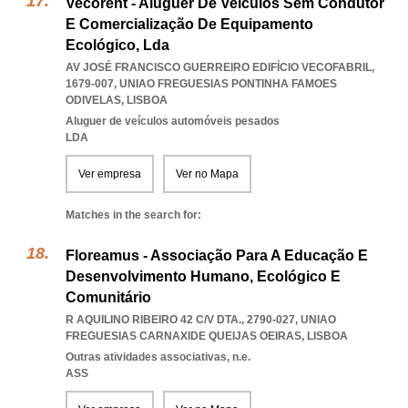
Vecorent - Aluguer De Veículos Sem Condutor
E Comercialização De Equipamento
Ecológico, Lda
AV JOSÉ FRANCISCO GUERREIRO EDIFÍCIO VECOFABRIL,
1679-007
,
UNIAO FREGUESIAS PONTINHA FAMOES
ODIVELAS
,
LISBOA
Aluguer de veículos automóveis pesados
LDA
Ver empresa
Ver no Mapa
Matches in the search for:
Floreamus - Associação Para A Educação E
Desenvolvimento Humano, Ecológico E
Comunitário
R AQUILINO RIBEIRO 42 C/V DTA., 2790-027
,
UNIAO
FREGUESIAS CARNAXIDE QUEIJAS OEIRAS
,
LISBOA
Outras atividades associativas, n.e.
ASS