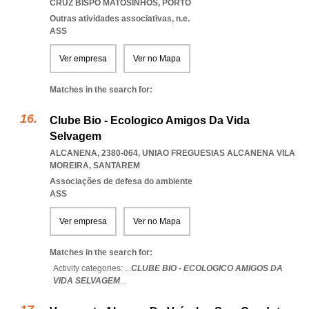
CRUZ BISPO MATOSINHOS
,
PORTO
Outras atividades associativas, n.e.
ASS
Ver empresa
Ver no Mapa
Matches in the search for:
Clube Bio - Ecologico Amigos Da Vida
Selvagem
ALCANENA, 2380-064
,
UNIAO FREGUESIAS ALCANENA VILA
MOREIRA
,
SANTAREM
Associações de defesa do ambiente
ASS
Ver empresa
Ver no Mapa
Matches in the search for:
Activity categories: ...
CLUBE BIO - ECOLOGICO AMIGOS DA
VIDA SELVAGEM
...