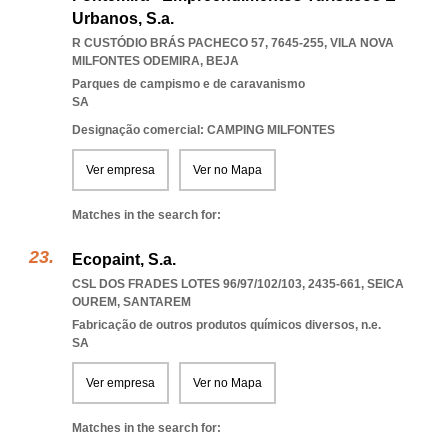
Urbanos, S.a.
R CUSTÓDIO BRÁS PACHECO 57, 7645-255
,
VILA NOVA
MILFONTES ODEMIRA
,
BEJA
Parques de campismo e de caravanismo
SA
Designação comercial: CAMPING MILFONTES
Ver empresa
Ver no Mapa
Matches in the search for:
Ecopaint, S.a.
CSL DOS FRADES LOTES 96/97/102/103, 2435-661
,
SEICA
OUREM
,
SANTAREM
Fabricação de outros produtos químicos diversos, n.e.
SA
Ver empresa
Ver no Mapa
Matches in the search for: