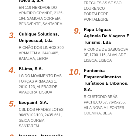
Avícola, S.a.
FREGUESIAS SE SAO
EN 119 HERDADE DO
LOURENCO
ARNEIRO GRANDE, 2135-
PORTALEGRE
,
194
,
SAMORA CORREIA
PORTALEGRE
BENAVENTE
,
SANTAREM
Papa-Léguas -
Cubique Solutions,
Agência De Viagens E
Unipessoal, Lda
Turismo, Lda
R CHÃO DOS LINHOS 390
R CONDE DE SABUGOSA
ARMAZÉM A, 2440-405
,
3F, 1700-115
,
ALVALADE
BATALHA
,
LEIRIA
LISBOA
,
LISBOA
F.lima, S.a.
Fontemira -
LG DO MOVIMENTO DAS
Empreendimentos
FORÇAS ARMADAS 1,
Turísticos E Urbanos,
2610-123
,
ALFRAGIDE
S.a.
AMADORA
,
LISBOA
R CUSTÓDIO BRÁS
Ecopaint, S.a.
PACHECO 57, 7645-255
,
VILA NOVA MILFONTES
CSL DOS FRADES LOTES
ODEMIRA
,
BEJA
96/97/102/103, 2435-661
,
SEICA OUREM
,
SANTAREM