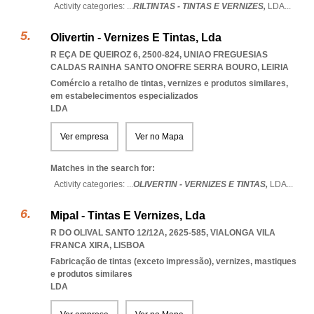
Activity categories: ...
RILTINTAS - TINTAS E VERNIZES,
LDA
...
Olivertin - Vernizes E Tintas, Lda
R EÇA DE QUEIROZ 6, 2500-824
,
UNIAO FREGUESIAS
CALDAS RAINHA SANTO ONOFRE SERRA BOURO
,
LEIRIA
Comércio a retalho de tintas, vernizes e produtos similares,
em estabelecimentos especializados
LDA
Ver empresa
Ver no Mapa
Matches in the search for:
Activity categories: ...
OLIVERTIN - VERNIZES E TINTAS,
LDA
...
Mipal - Tintas E Vernizes, Lda
R DO OLIVAL SANTO 12/12A, 2625-585
,
VIALONGA VILA
FRANCA XIRA
,
LISBOA
Fabricação de tintas (exceto impressão), vernizes, mastiques
e produtos similares
LDA