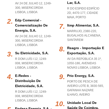
Lar, S.a.
AV 24 DE JULHO 12, 1249-
300
,
MISERICORDIA
R DO ESPIDO EDIFÍCIO
LISBOA
,
LISBOA
2D, 4470-177
,
CIDADE
MAIA
,
PORTO
Edp Comercial -
Comercialização De
Itmp Alimentar, S.a.
Energia, S.a.
MARRUJO, 2380-220
,
BUGALHOS ALCANENA
,
AV 24 DE JULHO 12, 1249-
SANTAREM
300
,
MISERICORDIA
LISBOA
,
LISBOA
Reagro - Importação E
Su Eletricidade, S.a.
Exportação, S.a.
R DOM LUÍS I 12, 1249-
AV DA REPÚBLICA 35 1º,
008
,
MISERICORDIA
1050-186
,
AVENIDAS
LISBOA
,
LISBOA
NOVAS LISBOA
,
LISBOA
E-Redes -
Prio Energy, S.a.
Distribuição De
PORTO DE PESCA DE
Eletricidade, S.a.
AVEIRO LOTE B, 3830-565
,
GAFANHA NAZARE
R DOM LUÍS I 12, 1249-
ILHAVO
,
AVEIRO
008
,
MISERICORDIA
LISBOA
,
LISBOA
Unidade Local De
Saúde De Coimbra,
Endesa Energia, S.a. -