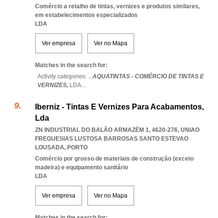
Comércio a retalho de tintas, vernizes e produtos similares,
em estabelecimentos especializados
LDA
Ver empresa
Ver no Mapa
Matches in the search for:
Activity categories: ...
AQUATINTAS - COMÉRCIO DE TINTAS E
VERNIZES,
LDA
...
Iberniz - Tintas E Vernizes Para Acabamentos,
Lda
ZN INDUSTRIAL DO BALÃO ARMAZÉM 1, 4620-276
,
UNIAO
FREGUESIAS LUSTOSA BARROSAS SANTO ESTEVAO
LOUSADA
,
PORTO
Comércio por grosso de materiais de construção (exceto
madeira) e equipamento sanitário
LDA
Ver empresa
Ver no Mapa
Matches in the search for: