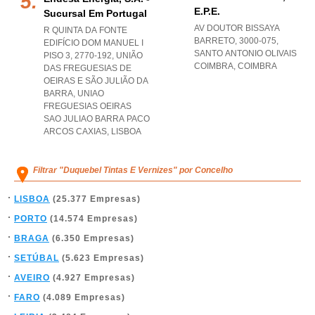
E.p.e.
Sucursal Em Portugal
AV DOUTOR BISSAYA
R QUINTA DA FONTE
BARRETO, 3000-075
,
EDIFÍCIO DOM MANUEL I
SANTO ANTONIO OLIVAIS
PISO 3, 2770-192, UNIÃO
COIMBRA
,
COIMBRA
DAS FREGUESIAS DE
OEIRAS E SÃO JULIÃO DA
BARRA
,
UNIAO
FREGUESIAS OEIRAS
SAO JULIAO BARRA PACO
ARCOS CAXIAS
,
LISBOA
Filtrar "Duquebel Tintas E Vernizes" por Concelho
LISBOA
(25.377 Empresas)
PORTO
(14.574 Empresas)
BRAGA
(6.350 Empresas)
SETÚBAL
(5.623 Empresas)
AVEIRO
(4.927 Empresas)
FARO
(4.089 Empresas)