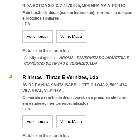
R DA BOTICA 252 C/V, 4470-575
,
MOREIRA MAIA
,
PORTO
Fabricação de tintas (exceto impressão), vernizes, mastiques
e produtos similares
LDA
Ver empresa
Ver no Mapa
Matches in the search for:
Activity categories: ...
AROMA - ENVERNIZADO INDÚSTRIA E
COMÉRCIO DE TINTAS E VERNIZES,
LDA
...
Riltintas - Tintas E Vernizes, Lda
AV DA RAINHA SANTA ISABEL LOTE 11 LOJA 2, 5000-434
,
VILA REAL
,
VILA REAL
Comércio a retalho de tintas, vernizes e produtos similares,
em estabelecimentos especializados
LDA
Ver empresa
Ver no Mapa
Matches in the search for: