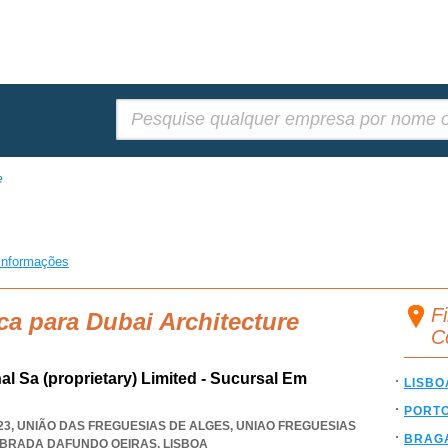
Pesquisar:
e
informações
Fi
ca para Dubai Architecture
C
nal Sa (proprietary) Limited - Sucursal Em
LISBO
PORT
023, UNIÃO DAS FREGUESIAS DE ALGES
,
UNIAO FREGUESIAS
BRAG
EBRADA DAFUNDO OEIRAS
,
LISBOA