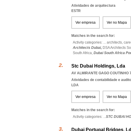
Atividades de arquitectura
ESTR
Ver empresa
Ver no Mapa
Matches in the search for:
Activity categories: ...
architects,
care
Architects Dubai,
DSA Architects So
South Africa,
Dubai South Africa Po
Stc Dubai Holdings, Lda
AV ALMIRANTE GAGO COUTINHO 76
Atividades de contabilidade e auditor
LDA
Ver empresa
Ver no Mapa
Matches in the search for:
Activity categories: ...
STC DUBAI H
Dubai Portugal Bridges, L