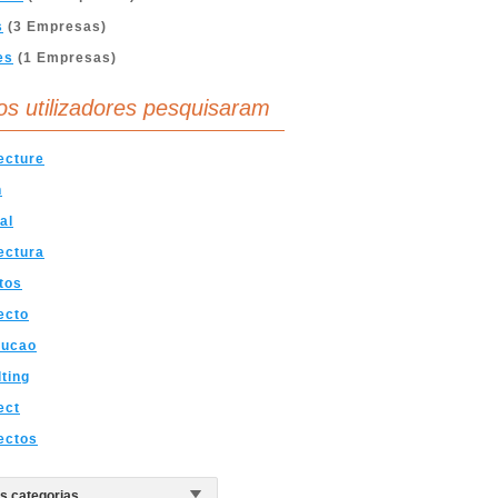
s
(3 Empresas)
es
(1 Empresas)
os utilizadores pesquisaram
ecture
n
al
ectura
tos
ecto
rucao
ting
ect
ectos