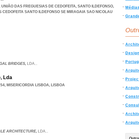
12, UNIÃO DAS FREGUESIAS DE CEDOFEITA, SANTO ILDEFONSO,
Média
S CEDOFEITA SANTO ILDEFONSO SE MIRAGAIA SAO NICOLAU
Grand
Outr
Archit
Desig
Portug
GAL BRIDGES,
LDA
...
Arquit
, Lda
Projec
254
,
MISERICORDIA LISBOA
,
LISBOA
Arquit
Const
Consul
Archit
Arquit
LE ARCHITECTURE,
LDA
...