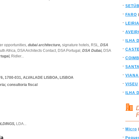
SETÚ
FARO
LEIRI
AVEIR
ILHA 
er opportunities,
dubai architecture,
signature hotels,
RSL,
DSA
CAST
uth Africa,
DSA Architects Contact,
DSA Portugal,
DSA Dubai,
DSA
rtugal,
Ridler
...
COIM
SANT
VIANA
, 1700-031
,
ALVALADE LISBOA
,
LISBOA
VISEU
ia; consultoria fiscal
ILHA 
D
F
OLDINGS,
LDA
...
Micro
da
Peque