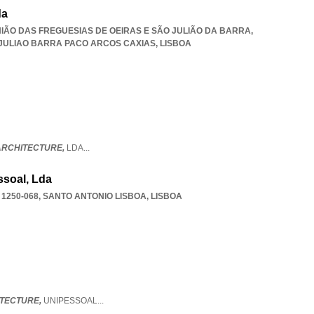
da
 UNIÃO DAS FREGUESIAS DE OEIRAS E SÃO JULIÃO DA BARRA
,
 JULIAO BARRA PACO ARCOS CAXIAS
,
LISBOA
 ARCHITECTURE,
LDA
...
ssoal, Lda
 1250-068
,
SANTO ANTONIO LISBOA
,
LISBOA
TECTURE,
UNIPESSOAL
...