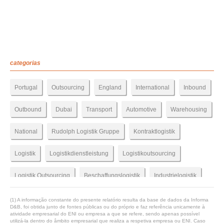
categorias
Portugal
Outsourcing
England
International
Inbound
Outbound
Dubai
Transport
Automotive
Warehousing
National
Rudolph Logistik Gruppe
Kontraktlogistik
Logistik
Logistikdienstleistung
Logistikoutsourcing
Logistik Outsourcing
Beschaffungslogistik
Industrielogistik
Produktionslogistik
Fulfillment
Lkw
Spedition
(1) A informação constante do presente relatório resulta da base de dados da Informa
D&B, foi obtida junto de fontes públicas ou do próprio e faz referência unicamente à
atividade empresarial do ENI ou empresa a que se refere, sendo apenas possível
Markenartikel
Konsumguterlogistik Picktolight
utilizá-la dentro do âmbito empresarial que realiza a respetiva empresa ou ENI. Caso