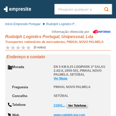
Pesquisar:
Início Empresite Portugal
Rudolph Logistics P...
Informação oferecida por
Rudolph Logistics Portugal, Unipessoal, Lda
Transportes rodoviários de mercadorias, PINHAL NOVO PALMELA
(
0
votos)
Endereço e contato
Morada
EN 5 KM 8.25 LOGIPARK 2º SALAS
2.4/2.6, 2959-501
,
PINHAL NOVO
PALMELA
,
SETÚBAL
Ver Mapa
Freguesia
PINHAL NOVO PALMELA
Concelho
SETÚBAL
Telefone
21841...
Ver Telefone
Web
www.rudolph-log.com