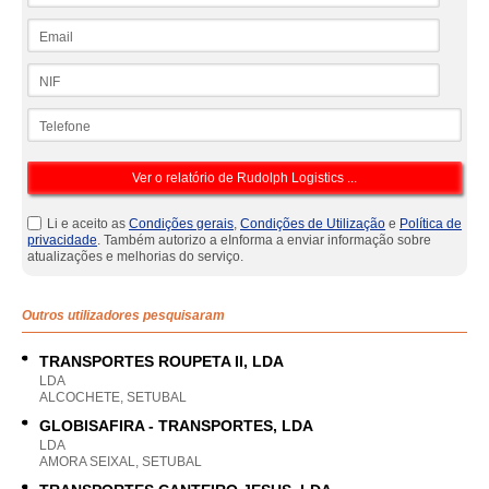
Email
NIF
Telefone
Li e aceito as
Condições gerais
,
Condições de Utilização
e
Política de
privacidade
. Também autorizo a eInforma a enviar informação sobre
atualizações e melhorias do serviço.
Outros utilizadores pesquisaram
TRANSPORTES ROUPETA II, LDA
LDA
ALCOCHETE, SETUBAL
GLOBISAFIRA - TRANSPORTES, LDA
LDA
AMORA SEIXAL, SETUBAL