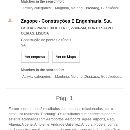
Matches in the search for:
Activity categories: ...
Maghnia,
Melong,
Dschang,
Guéckédou
...
Zagope - Construções E Engenharia, S.a.
LAGOAS PARK EDIFÍCIO 6 1º, 2740-244
,
PORTO SALVO
OEIRAS
,
LISBOA
Construção de pontes e túneis
SA
Ver empresa
Ver no Mapa
Matches in the search for:
Activity categories: ...
Maghnia,
Melong,
Dschang,
Guéckédou
...
Pág.
1
Foram encontrados 2 resultados de empresas relacionadas com a
pesquisa realizada "Dschang". Os resultados que aparecem podem
estar relacionados com Aeroportos, Aeroports, Agree, Airports, Aleg,
Algeria, Algerie, Ambiente, Andrade Gutierrez, Angola. Pode encontrar
os 2 primeiros resultados para esta pesquisa com o telefone, direção e