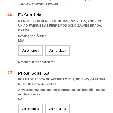
ferreira,
chevrolet Penafiel
...
E - Sun, Lda
R PROFESSOR HENRIQUE DE BARROS 28 C/V, 4705-319
,
UNIAO FREGUESIAS FERREIROS GONDIZALVES BRAGA
,
BRAGA
Instalação eléctrica
LDA
Ver empresa
Ver no Mapa
Matches in the search for:
Prio.e, Sgps, S.a.
PORTO DE PESCA DE AVEIRO LOTE B, 3830-565
,
GAFANHA
NAZARE ILHAVO
,
AVEIRO
Atividades das sociedades gestoras de participações sociais
não financeiras
SA
Ver empresa
Ver no Mapa