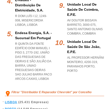
E-Redes -
Unidade Local De
Distribuição De
Saúde De Coimbra,
Eletricidade, S.a.
E.p.e.
R DOM LUÍS I 12, 1249-
008
,
MISERICORDIA
AV DOUTOR BISSAYA
LISBOA
,
LISBOA
BARRETO, 3000-075
,
SANTO ANTONIO OLIVAIS
Endesa Energia, S.a. -
COIMBRA
,
COIMBRA
Sucursal Em Portugal
Unidade Local De
R QUINTA DA FONTE
Saúde De São João,
EDIFÍCIO DOM MANUEL I
E.p.e.
PISO 3, 2770-192, UNIÃO
DAS FREGUESIAS DE
AL PROFESSOR HERNÂNI
OEIRAS E SÃO JULIÃO DA
MONTEIRO, 4200-319
,
BARRA
,
UNIAO
PARANHOS PORTO
,
FREGUESIAS OEIRAS
PORTO
SAO JULIAO BARRA PACO
ARCOS CAXIAS
,
LISBOA
Filtrar "Distribuidor E Reparador Chevrolet" por Concelho
LISBOA
(25.431 Empresas)