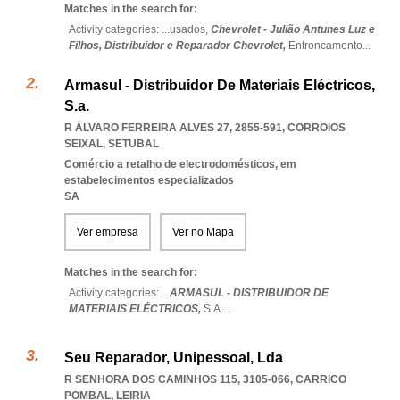
Matches in the search for:
Activity categories: ...
usados,
Chevrolet - Julião Antunes Luz e
Filhos,
Distribuidor e Reparador Chevrolet,
Entroncamento
...
Armasul - Distribuidor De Materiais Eléctricos,
S.a.
R ÁLVARO FERREIRA ALVES 27, 2855-591
,
CORROIOS
SEIXAL
,
SETUBAL
Comércio a retalho de electrodomésticos, em
estabelecimentos especializados
SA
Ver empresa
Ver no Mapa
Matches in the search for:
Activity categories: ...
ARMASUL - DISTRIBUIDOR DE
MATERIAIS ELÉCTRICOS,
S.A.
...
Seu Reparador, Unipessoal, Lda
R SENHORA DOS CAMINHOS 115, 3105-066
,
CARRICO
POMBAL
,
LEIRIA