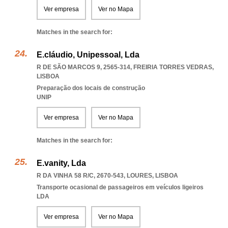
Ver empresa
Ver no Mapa
Matches in the search for:
E.cláudio, Unipessoal, Lda
R DE SÃO MARCOS 9, 2565-314
,
FREIRIA TORRES VEDRAS
,
LISBOA
Preparação dos locais de construção
UNIP
Ver empresa
Ver no Mapa
Matches in the search for:
E.vanity, Lda
R DA VINHA 58 R/C, 2670-543
,
LOURES
,
LISBOA
Transporte ocasional de passageiros em veículos ligeiros
LDA
Ver empresa
Ver no Mapa