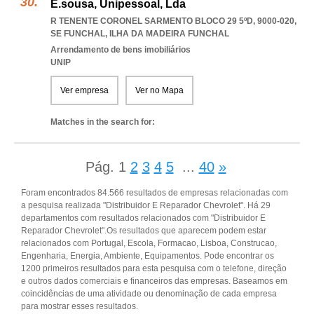
E.sousa, Unipessoal, Lda
R TENENTE CORONEL SARMENTO BLOCO 29 5ºD, 9000-020
,
SE FUNCHAL
,
ILHA DA MADEIRA FUNCHAL
Arrendamento de bens imobiliários
UNIP
Ver empresa
Ver no Mapa
Matches in the search for:
Pág.
1
2
3
4
5
...
40
»
Foram encontrados 84.566 resultados de empresas relacionadas com
a pesquisa realizada "Distribuidor E Reparador Chevrolet". Há 29
departamentos com resultados relacionados com "Distribuidor E
Reparador Chevrolet".Os resultados que aparecem podem estar
relacionados com Portugal, Escola, Formacao, Lisboa, Construcao,
Engenharia, Energia, Ambiente, Equipamentos. Pode encontrar os
1200 primeiros resultados para esta pesquisa com o telefone, direção
e outros dados comerciais e financeiros das empresas. Baseamos em
coincidências de uma atividade ou denominação de cada empresa
para mostrar esses resultados.