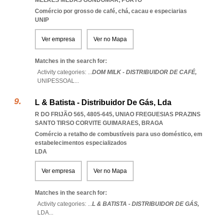
MELRES MEDAS GONDOMAR
,
PORTO
Comércio por grosso de café, chá, cacau e especiarias
UNIP
Ver empresa
Ver no Mapa
Matches in the search for:
Activity categories: ...
DOM MILK - DISTRIBUIDOR DE CAFÉ,
UNIPESSOAL
...
L & Batista - Distribuidor De Gás, Lda
R DO FRIJÃO 565, 4805-645
,
UNIAO FREGUESIAS PRAZINS
SANTO TIRSO CORVITE GUIMARAES
,
BRAGA
Comércio a retalho de combustíveis para uso doméstico, em
estabelecimentos especializados
LDA
Ver empresa
Ver no Mapa
Matches in the search for:
Activity categories: ...
L & BATISTA - DISTRIBUIDOR DE GÁS,
LDA
...