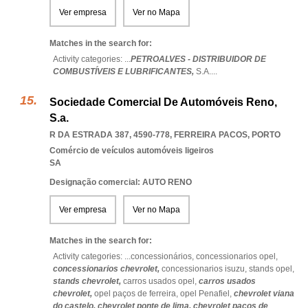
Ver empresa
Ver no Mapa
Matches in the search for:
Activity categories: ...
PETROALVES - DISTRIBUIDOR DE
COMBUSTÍVEIS E LUBRIFICANTES,
S.A.
...
Sociedade Comercial De Automóveis Reno,
S.a.
R DA ESTRADA 387, 4590-778
,
FERREIRA PACOS
,
PORTO
Comércio de veículos automóveis ligeiros
SA
Designação comercial: AUTO RENO
Ver empresa
Ver no Mapa
Matches in the search for:
Activity categories: ...
concessionários,
concessionarios opel,
concessionarios chevrolet,
concessionarios isuzu,
stands opel,
stands chevrolet,
carros usados opel,
carros usados
chevrolet,
opel paços de ferreira,
opel Penafiel,
chevrolet viana
do castelo,
chevrolet ponte de lima,
chevrolet paços de