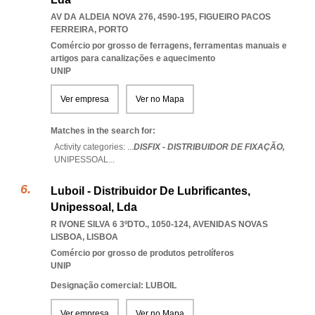
AV DA ALDEIA NOVA 276, 4590-195
,
FIGUEIRO PACOS
FERREIRA
,
PORTO
Comércio por grosso de ferragens, ferramentas manuais e
artigos para canalizações e aquecimento
UNIP
Ver empresa
Ver no Mapa
Matches in the search for:
Activity categories: ...
DISFIX - DISTRIBUIDOR DE FIXAÇÃO,
UNIPESSOAL
...
Luboil - Distribuidor De Lubrificantes,
Unipessoal, Lda
R IVONE SILVA 6 3ºDTO., 1050-124
,
AVENIDAS NOVAS
LISBOA
,
LISBOA
Comércio por grosso de produtos petrolíferos
UNIP
Designação comercial: LUBOIL
Ver empresa
Ver no Mapa