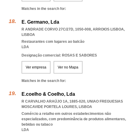
Matches in the search for:
E. Germano, Lda
R ANDRADE CORVO 27C/27D, 1050-008
,
ARROIOS LISBOA
,
LISBOA
Restaurantes com lugares ao balcão
LDA
Designação comercial: ROSAS E SABORES
Ver empresa
Ver no Mapa
Matches in the search for:
E.coelho & Coelho, Lda
R CARVALHO ARAÚJO 1A, 1885-020
,
UNIAO FREGUESIAS
MOSCAVIDE PORTELA LOURES
,
LISBOA
Comércio a retalho em outros estabelecimentos não
especializados, com predominância de produtos alimentares,
bebidas ou tabaco
LDA