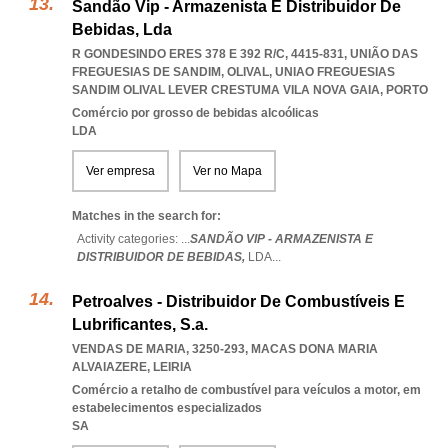
Sandão Vip - Armazenista E Distribuidor De
Bebidas, Lda
R GONDESINDO ERES 378 E 392 R/C, 4415-831, UNIÃO DAS
FREGUESIAS DE SANDIM, OLIVAL
,
UNIAO FREGUESIAS
SANDIM OLIVAL LEVER CRESTUMA VILA NOVA GAIA
,
PORTO
Comércio por grosso de bebidas alcoólicas
LDA
Ver empresa
Ver no Mapa
Matches in the search for:
Activity categories: ...
SANDÃO VIP - ARMAZENISTA E
DISTRIBUIDOR DE BEBIDAS,
LDA
...
Petroalves - Distribuidor De Combustíveis E
Lubrificantes, S.a.
VENDAS DE MARIA, 3250-293
,
MACAS DONA MARIA
ALVAIAZERE
,
LEIRIA
Comércio a retalho de combustível para veículos a motor, em
estabelecimentos especializados
SA