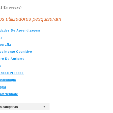
(1 Empresas)
os utilizadores pesquisaram
ldades De Aprendizagem
ia
ografia
ecimento Cognitivo
tro Do Autismo
a
encao Precoce
sicologia
ogia
otricidade