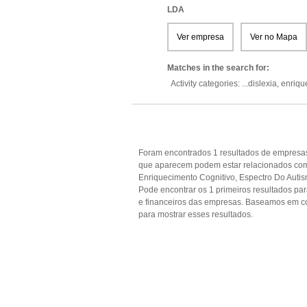
LDA
Ver empresa
Ver no Mapa
Matches in the search for:
Activity categories: ...
dislexia,
enriqu
Foram encontrados 1 resultados de empresas 
que aparecem podem estar relacionados com D
Enriquecimento Cognitivo, Espectro Do Autism
Pode encontrar os 1 primeiros resultados par
e financeiros das empresas. Baseamos em c
para mostrar esses resultados.