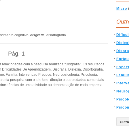
Micro
Outr
Dificu
ecimento cognitivo,
disgrafia,
disortografia
...
Dislex
Disort
Pág.
1
Enriqu
relacionadas com a pesquisa realizada "Disgrafia". Os resultados
Espec
ificuldades De Aprendizagem, Disgrafia, Dislexia, Disortografia,
o, Familia, Intervencao Precoce, Neuropsicologia, Psicologia.
Famili
a esta pesquisa com o telefone, direção e outros dados comerciais
Interv
oincidências de uma atividade ou denominação de cada empresa
Neurop
Psicol
Psicom