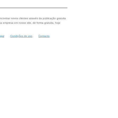
ncontrar novos clientes através da publicação gratuita
a empresa em nosso site, de forma gratuita, hoje
ugal
Condições de uso
Contacto