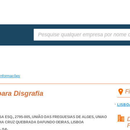
Pesquisar:
informações
F
ara Disgrafia
LISBO
A ESQ., 2795-005, UNIÃO DAS FREGUESIAS DE ALGES
,
UNIAO
D
LHA CRUZ QUEBRADA DAFUNDO OEIRAS
,
LISBOA
F
 n.e.