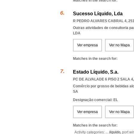
Matches in the search for:
Sucesso Líquido, Lda
R PEDRO ALVARES CABRAL 4, 251
Outras atividades de consultoria pa
LDA
Ver empresa
Ver no Mapa
Matches in the search for:
Estado Líquido, S.a.
PC DE ALVALADE 6 PISO 2 SALA 4,
Comércio por grosso de bebidas al
SA
Designação comercial: EL
Ver empresa
Ver no Mapa
Matches in the search for:
Activity categories: ...
liquido,
port wi