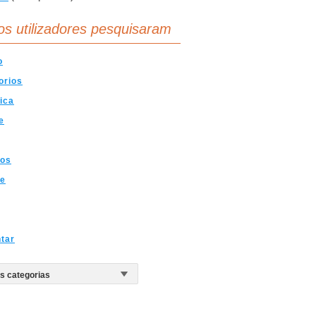
os utilizadores pesquisaram
o
orios
ica
e
tos
te
tar