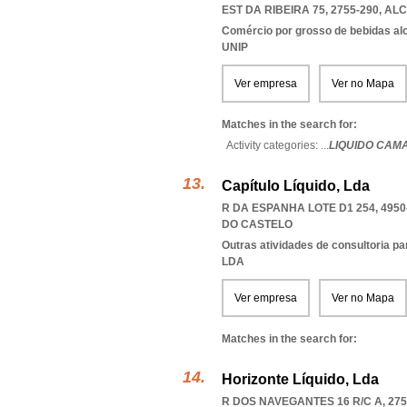
EST DA RIBEIRA 75, 2755-290
,
ALC
Comércio por grosso de bebidas al
UNIP
Ver empresa
Ver no Mapa
Matches in the search for:
Activity categories: ...
LIQUIDO CAM
Capítulo Líquido, Lda
R DA ESPANHA LOTE D1 254, 4950
DO CASTELO
Outras atividades de consultoria pa
LDA
Ver empresa
Ver no Mapa
Matches in the search for:
Horizonte Líquido, Lda
R DOS NAVEGANTES 16 R/C A, 275