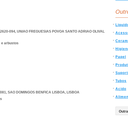
Outr
Liquid
2620-094
,
UNIAO FREGUESIAS POVOA SANTO ADRIAO OLIVAL
Acess
Ceram
s e arbustos
Higien
Papel
Produ
Supor
Tubos
Acido
-081
,
SAO DOMINGOS BENFICA LISBOA
,
LISBOA
Alimen
os