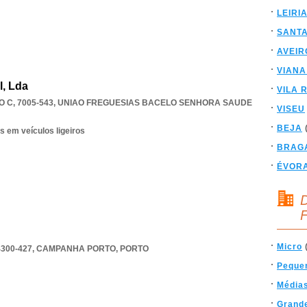
LEIRI
SANT
AVEIR
VIANA
l, Lda
VILA 
 C, 7005-543
,
UNIAO FREGUESIAS BACELO SENHORA SAUDE
VISEU
BEJA
s em veículos ligeiros
BRAG
ÉVOR
D
F
Micro
300-427
,
CAMPANHA PORTO
,
PORTO
Peque
Média
Grand