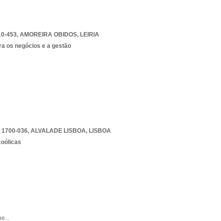
0-453
,
AMOREIRA OBIDOS
,
LEIRIA
ra os negócios e a gestão
 1700-036
,
ALVALADE LISBOA
,
LISBOA
coólicas
ne
...