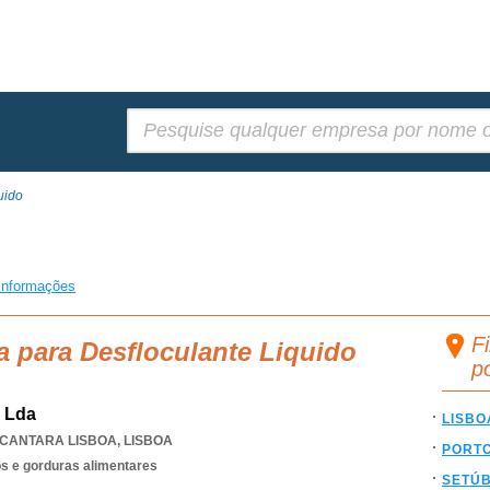
Pesquisar:
uido
o
informações
Fi
a para Desfloculante Liquido
p
, Lda
LISBO
CANTARA LISBOA
,
LISBOA
PORT
os e gorduras alimentares
SETÚ