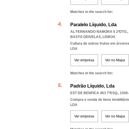
Matches in the search for:
Paralelo Líquido, Lda
AL FERNANDO NAMORA 6 2ºDTO., 
BASTO ODIVELAS
,
LISBOA
Cultura de outros frutos em árvore
LDA
Ver empresa
Ver no Mapa
Matches in the search for:
Padrão Líquido, Lda
EST DE BENFICA 463 7ºESQ., 1500
Compra e venda de bens imobiliári
LDA
Ver empresa
Ver no Mapa