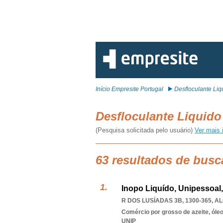
Início Empresite Portugal
Desfloculante Liq
Desfloculante Liquid
(Pesquisa solicitada pelo usuário)
Ver mais 
63 resultados de busc
Inopo Liquído, Unipessoal
R DOS LUSÍADAS 3B, 1300-365
,
AL
Comércio por grosso de azeite, óle
UNIP