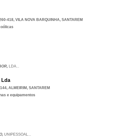
260-418
,
VILA NOVA BARQUINHA
,
SANTAREM
coólicas
BOR,
LDA
...
, Lda
144
,
ALMEIRIM
,
SANTAREM
nas e equipamentos
O,
UNIPESSOAL
...