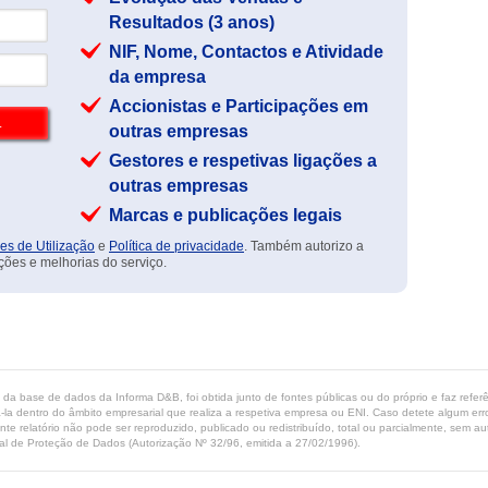
Resultados (3 anos)
NIF, Nome, Contactos e Atividade
da empresa
Accionistas e Participações em
outras empresas
Gestores e respetivas ligações a
outras empresas
Marcas e publicações legais
es de Utilização
e
Política de privacidade
. Também autorizo a
ções e melhorias do serviço.
ta da base de dados da Informa D&B, foi obtida junto de fontes públicas ou do próprio e faz refe
-la dentro do âmbito empresarial que realiza a respetiva empresa ou ENI. Caso detete algum erro 
ente relatório não pode ser reproduzido, publicado ou redistribuído, total ou parcialmente, sem
l de Proteção de Dados (Autorização Nº 32/96, emitida a 27/02/1996).