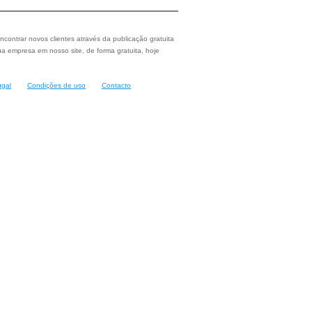
ncontrar novos clientes através da publicação gratuita
a empresa em nosso site, de forma gratuita, hoje
ugal
Condições de uso
Contacto