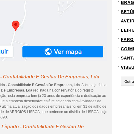
BRA
SETÚ
AVEI
LEIRI
FARO
COIM
SANT
VISE
 - Contabilidade E Gestão De Empresas, Lda
uido - Contabilidade E Gestão De Empresas, Lda
. A forma jurídica
ão De Empresas, Lda
registada na conservatória do registo
tuição, esta empresa tem já 23 anos de experiência e dedicação ao
e que a empresa desenvolve está relacionada com Atividades de
. A última atualização dos dados empresariais foi em 31 de julho de
ade de ARROIOS LISBOA, que pertence ao distrito de LISBOA, cujo
-090.
 Líquido - Contabilidade E Gestão De