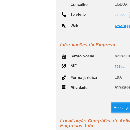
Concelho
LISBOA
Telefone
21355...
Web
www.lxg
Informações da Empresa
Razão Social
Activo L
NIF
5064...
Forma jurídica
LDA
Atividade
Atividade
Aceda grá
Localização Geográfica de Acti
Empresas, Lda