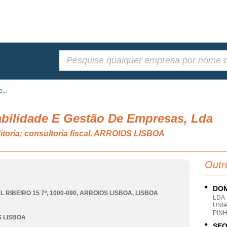
Pesquisar:
...
abilidade E Gestão De Empresas, Lda
itoria; consultoria fiscal, ARROIOS LISBOA
Outr
DOM
 RIBEIRO 15 7º, 1000-090
,
ARROIOS LISBOA
,
LISBOA
LDA
UNI
PINH
 LISBOA
SEQ