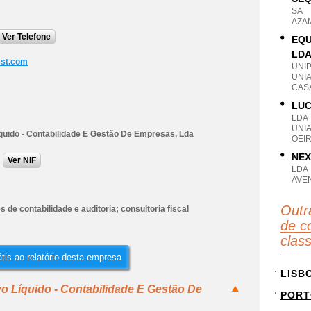
SA
AZA
Ver Telefone
EQU
LD
est.com
UNI
UNIA
CASA
LUC
LDA
UNI
íquido - Contabilidade E Gestão De Empresas, Lda
OEIR
NEX
Ver NIF
LDA
AVEN
Outr
s de contabilidade e auditoria; consultoria fiscal
de co
clas
tis ao relatório desta empresa
LISB
vo Líquido - Contabilidade E Gestão De
PORT