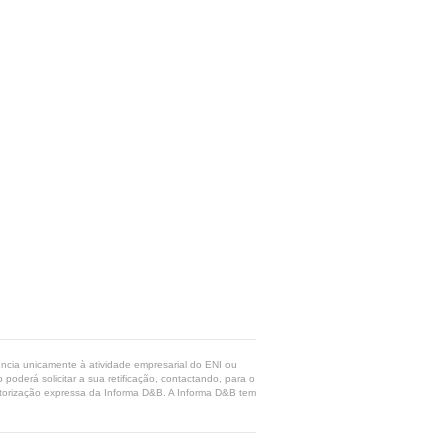
rência unicamente à atividade empresarial do ENI ou
poderá solicitar a sua retificação, contactando, para o
 autorização expressa da Informa D&B. A Informa D&B tem