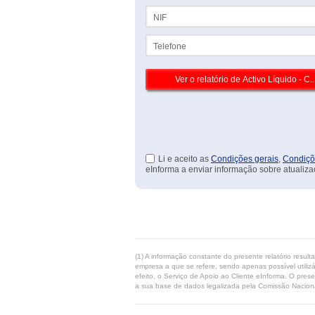
NIF
Telefone
Li e aceito as
Condições gerais
,
Condiçõ
eInforma a enviar informação sobre atualiza
(1) A informação constante do presente relatório resul
empresa a que se refere, sendo apenas possível utilizá
efeito, o Serviço de Apoio ao Cliente eInforma. O pres
a sua base de dados legalizada pela Comissão Naciona