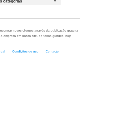
ncontrar novos clientes através da publicação gratuita
a empresa em nosso site, de forma gratuita, hoje
ugal
Condições de uso
Contacto