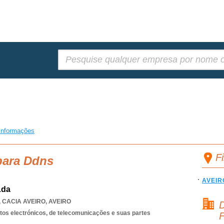
Pesquisar:
informações
F
para Ddns
AVEIR
Lda
,
CACIA AVEIRO
,
AVEIRO
D
os electrónicos, de telecomunicações e suas partes
F