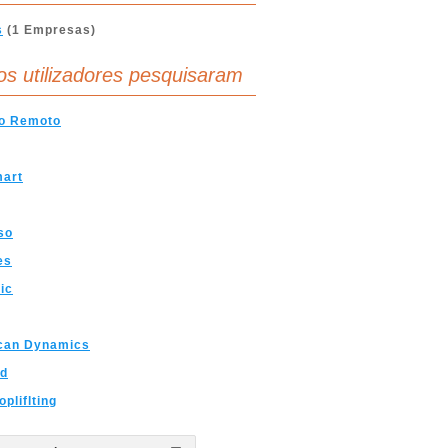
s
(1 Empresas)
os utilizadores pesquisaram
o Remoto
mart
so
es
nic
can Dynamics
id
opliflting