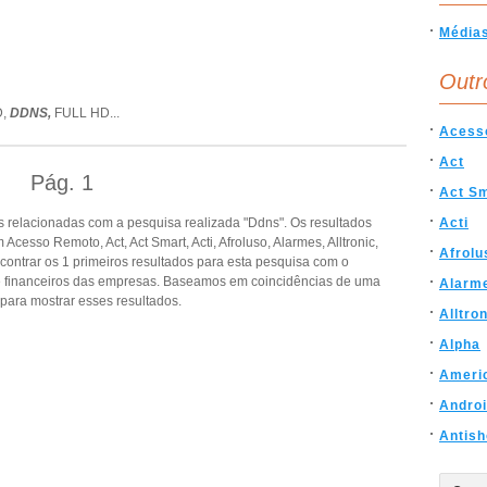
Média
Outr
D,
DDNS,
FULL HD
...
Acess
Act
Pág.
1
Act S
 relacionadas com a pesquisa realizada "Ddns". Os resultados
Acti
esso Remoto, Act, Act Smart, Acti, Afroluso, Alarmes, Alltronic,
Afrolu
ontrar os 1 primeiros resultados para esta pesquisa com o
s e financeiros das empresas. Baseamos em coincidências de uma
Alarm
ara mostrar esses resultados.
Alltro
Alpha
Ameri
Andro
Antish