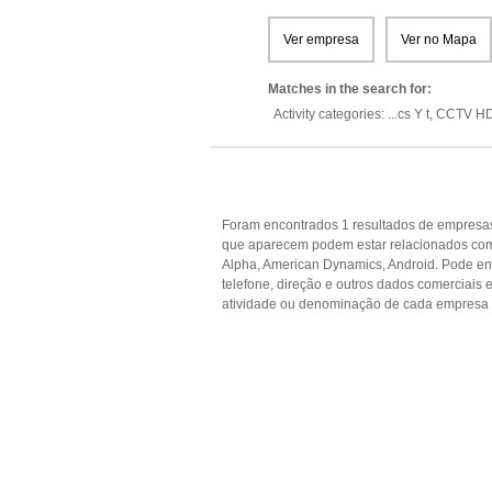
Ver empresa
Ver no Mapa
Matches in the search for:
Activity categories: ...
cs Y t,
CCTV H
Foram encontrados 1 resultados de empresas
que aparecem podem estar relacionados com Ac
Alpha, American Dynamics, Android. Pode enc
telefone, direção e outros dados comerciai
atividade ou denominação de cada empresa p