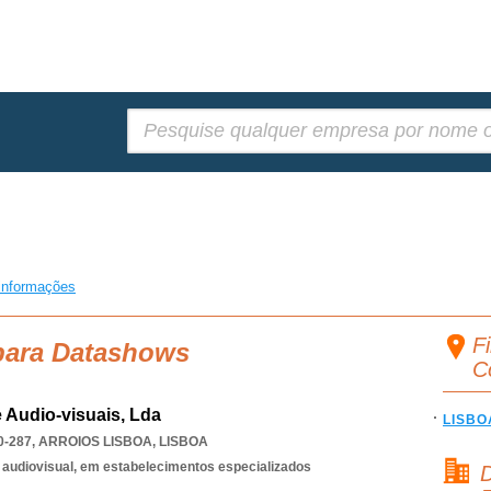
Pesquisar:
informações
F
 para Datashows
C
 Audio-visuais, Lda
LISBO
0-287
,
ARROIOS LISBOA
,
LISBOA
 audiovisual, em estabelecimentos especializados
D