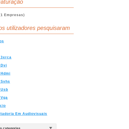
aturação
(1 Empresas)
os utilizadores pesquisaram
os
 3xrca
 Dvi
 Hdmi
 Svhs
 Usb
 Vga
cio
tadoria Em Audiovisuais