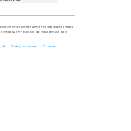
ncontrar novos clientes através da publicação gratuita
a empresa em nosso site, de forma gratuita, hoje
ugal
Condições de uso
Contacto