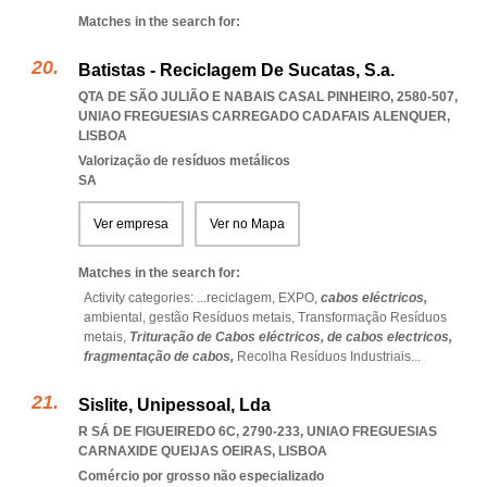
Matches in the search for:
Batistas - Reciclagem De Sucatas, S.a.
QTA DE SÃO JULIÃO E NABAIS CASAL PINHEIRO, 2580-507
,
UNIAO FREGUESIAS CARREGADO CADAFAIS ALENQUER
,
LISBOA
Valorização de resíduos metálicos
SA
Ver empresa
Ver no Mapa
Matches in the search for:
Activity categories: ...
reciclagem,
EXPO,
cabos eléctricos,
ambiental,
gestão Resíduos metais,
Transformação Resíduos
metais,
Trituração de Cabos eléctricos,
de cabos electricos,
fragmentação de cabos,
Recolha Resíduos Industriais
...
Sislite, Unipessoal, Lda
R SÁ DE FIGUEIREDO 6C, 2790-233
,
UNIAO FREGUESIAS
CARNAXIDE QUEIJAS OEIRAS
,
LISBOA
Comércio por grosso não especializado