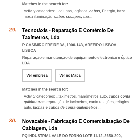
Matches in the search for:
Activity categories: ...
colunas,
logística,
cabos,
Energía,
haze,
mesa iluminação,
cabos socapex,
cee
...
Tecnotáxis - Reparação E Comércio De
Taxímetros, Lda
R CASIMIRO FREIRE 3A, 1900-143
,
AREEIRO LISBOA
,
LISBOA
Reparação e manutenção de equipamento electrónico e óptico
LDA
Ver empresa
Ver no Mapa
Matches in the search for:
Activity categories: ...
taxímetros,
manómetros auto,
cabos conta
quilómetros,
reparação de taxímetros,
conta rotações,
relógios
auto,
bichas e cabos de conta-quilómetros
...
Novacable - Fabricação E Comercialização De
Cablagem, Lda
PQ INDUSTRIAL VALE DO FORNO LOTE 11/12, 3650-200,