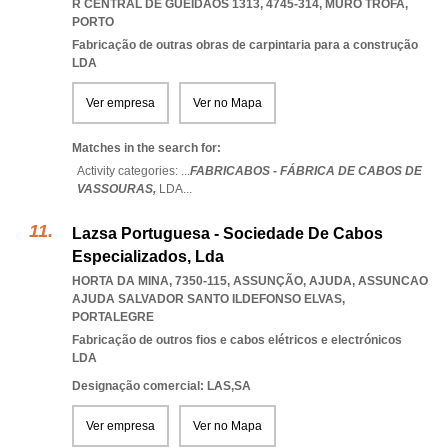
R CENTRAL DE GUEIDÃOS 1313, 4745-314
,
MURO TROFA
,
PORTO
Fabricação de outras obras de carpintaria para a construção
LDA
Ver empresa
Ver no Mapa
Matches in the search for:
Activity categories: ...
FABRICABOS - FÁBRICA DE CABOS DE
VASSOURAS,
LDA
...
Lazsa Portuguesa - Sociedade De Cabos
Especializados, Lda
HORTA DA MINA, 7350-115, ASSUNÇÃO, AJUDA
,
ASSUNCAO
AJUDA SALVADOR SANTO ILDEFONSO ELVAS
,
PORTALEGRE
Fabricação de outros fios e cabos elétricos e electrónicos
LDA
Designação comercial: LAS,SA
Ver empresa
Ver no Mapa