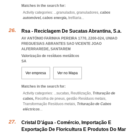
Matches in the search for:
Activity categories: ...
granulados,
granuladores,
cabos
automóvel,
cabos energia,
trefilaria
...
Rsa - Reciclagem De Sucatas Abrantina, S.a.
AV ANTÓNIO FARINHA PEREIRA 1770, 2200-024
,
UNIAO
FREGUESIAS ABRANTES SAO VICENTE JOAO
ALFERRAREDE
,
SANTAREM
Valorização de resíduos metálicos
SA
Ver empresa
Ver no Mapa
Matches in the search for:
Activity categories: ...
sucatas,
Reutilização,
Trituração de
cabos,
Recolha de pneus,
gestão Resíduos metais,
Transformação Resíduos metais,
Trituração de Cabos
eléctricos
...
Cristal D'água - Comércio, Importação E
Exportação De Floricultura E Produtos Do Mar