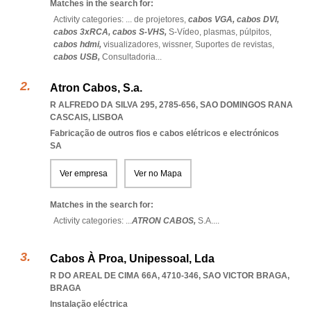
Matches in the search for:
Activity categories: ...
de projetores,
cabos VGA,
cabos DVI,
cabos 3xRCA,
cabos S-VHS,
S-Vídeo,
plasmas,
púlpitos,
cabos hdmi,
visualizadores,
wissner,
Suportes de revistas,
cabos USB,
Consultadoria
...
Atron Cabos, S.a.
R ALFREDO DA SILVA 295, 2785-656
,
SAO DOMINGOS RANA
CASCAIS
,
LISBOA
Fabricação de outros fios e cabos elétricos e electrónicos
SA
Ver empresa
Ver no Mapa
Matches in the search for:
Activity categories: ...
ATRON CABOS,
S.A.
...
Cabos À Proa, Unipessoal, Lda
R DO AREAL DE CIMA 66A, 4710-346
,
SAO VICTOR BRAGA
,
BRAGA
Instalação eléctrica