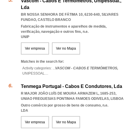
Vascom - Cabos E Termómetros, Unipessoal.,
Lda
BR NOSSA SENHORA DE FÁTIMA 10, 6230-640
,
SILVARES
FUNDAO
,
CASTELO BRANCO
Fabricação de instrumentos e aparelhos de medida,
verificação, navegação e outros fins, n.e.
UNIP
Ver empresa
Ver no Mapa
Matches in the search for:
Activity categories: ...
VASCOM - CABOS E TERMÓMETROS,
UNIPESSOAL.
...
Tenmega Portugal - Cabos E Condutores, Lda
R MAJOR JOÃO LUÍS DE MOURA ARMAZEM L, 1685-253
,
UNIAO FREGUESIAS PONTINHA FAMOES ODIVELAS
,
LISBOA
Outro comércio por grosso de bens de consumo, n.e.
LDA
Ver empresa
Ver no Mapa