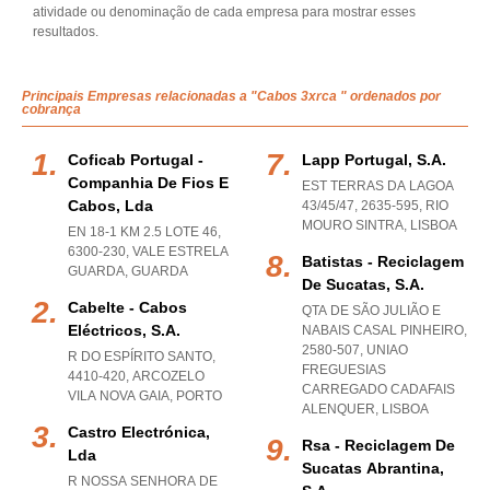
atividade ou denominação de cada empresa para mostrar esses
resultados.
Principais Empresas relacionadas a "Cabos 3xrca " ordenados por
cobrança
Coficab Portugal -
Lapp Portugal, S.a.
Companhia De Fios E
EST TERRAS DA LAGOA
Cabos, Lda
43/45/47, 2635-595
,
RIO
MOURO SINTRA
,
LISBOA
EN 18-1 KM 2.5 LOTE 46,
6300-230
,
VALE ESTRELA
Batistas - Reciclagem
GUARDA
,
GUARDA
De Sucatas, S.a.
Cabelte - Cabos
QTA DE SÃO JULIÃO E
Eléctricos, S.a.
NABAIS CASAL PINHEIRO,
2580-507
,
UNIAO
R DO ESPÍRITO SANTO,
FREGUESIAS
4410-420
,
ARCOZELO
CARREGADO CADAFAIS
VILA NOVA GAIA
,
PORTO
ALENQUER
,
LISBOA
Castro Electrónica,
Rsa - Reciclagem De
Lda
Sucatas Abrantina,
R NOSSA SENHORA DE