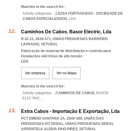
Matches in the search for:
Activity categories: ...
LAZSA PORTUGUESA - SOCIEDADE DE
CABOS ESPECIALIZADOS,
LDA
...
Caminhos De Cabos, Basor Electric, Lda
R 42 21, 2830-571
,
UNIAO FREGUESIAS BARREIRO
LAVRADIO
,
SETUBAL
Fabricação de material de distribuição e controlo para
instalações eléctricas de alta tensão
LDA
Ver empresa
Ver no Mapa
Matches in the search for:
Activity categories: ...
CAMINHOS DE CABOS,
BASOR
ELECTRIC
...
Extra Cabos - Importação E Exportação, Lda
PCT EMÍDIO SANTANA 2A, 2840-588, UNIÃO DAS
FREGUESIAS DO SEIXAL
,
UNIAO FREGUESIAS SEIXAL
ARRENTELA ALDEIA PAIO PIRES
,
SETUBAL