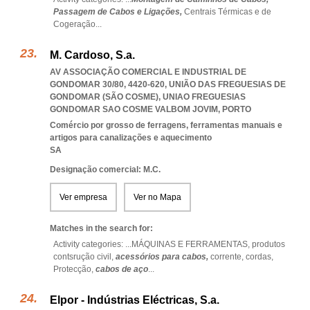
Passagem de Cabos e Ligações,
Centrais Térmicas e de
Cogeração
...
M. Cardoso, S.a.
AV ASSOCIAÇÃO COMERCIAL E INDUSTRIAL DE
GONDOMAR 30/80, 4420-620, UNIÃO DAS FREGUESIAS DE
GONDOMAR (SÃO COSME)
,
UNIAO FREGUESIAS
GONDOMAR SAO COSME VALBOM JOVIM
,
PORTO
Comércio por grosso de ferragens, ferramentas manuais e
artigos para canalizações e aquecimento
SA
Designação comercial: M.C.
Ver empresa
Ver no Mapa
Matches in the search for:
Activity categories: ...
MÁQUINAS E FERRAMENTAS,
produtos
contsrução civil,
acessórios para cabos,
corrente,
cordas,
Protecção,
cabos de aço
...
Elpor - Indústrias Eléctricas, S.a.