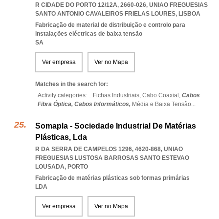
R CIDADE DO PORTO 12/12A, 2660-026
,
UNIAO FREGUESIAS
SANTO ANTONIO CAVALEIROS FRIELAS LOURES
,
LISBOA
Fabricação de material de distribuição e controlo para
instalações eléctricas de baixa tensão
SA
Ver empresa
Ver no Mapa
Matches in the search for:
Activity categories: ...
Fichas Industriais,
Cabo Coaxial,
Cabos
Fibra Óptica,
Cabos Informáticos,
Média e Baixa Tensão
...
Somapla - Sociedade Industrial De Matérias
Plásticas, Lda
R DA SERRA DE CAMPELOS 1296, 4620-868
,
UNIAO
FREGUESIAS LUSTOSA BARROSAS SANTO ESTEVAO
LOUSADA
,
PORTO
Fabricação de matérias plásticas sob formas primárias
LDA
Ver empresa
Ver no Mapa