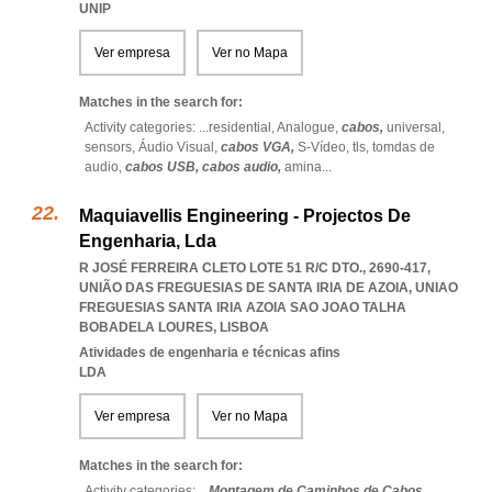
UNIP
Ver empresa
Ver no Mapa
Matches in the search for:
Activity categories: ...
residential,
Analogue,
cabos,
universal,
sensors,
Áudio Visual,
cabos VGA,
S-Vídeo,
tls,
tomdas de
audio,
cabos USB,
cabos audio,
amina
...
Maquiavellis Engineering - Projectos De
Engenharia, Lda
R JOSÉ FERREIRA CLETO LOTE 51 R/C DTO., 2690-417,
UNIÃO DAS FREGUESIAS DE SANTA IRIA DE AZOIA
,
UNIAO
FREGUESIAS SANTA IRIA AZOIA SAO JOAO TALHA
BOBADELA LOURES
,
LISBOA
Atividades de engenharia e técnicas afins
LDA
Ver empresa
Ver no Mapa
Matches in the search for:
Activity categories: ...
Montagem de Caminhos de Cabos,