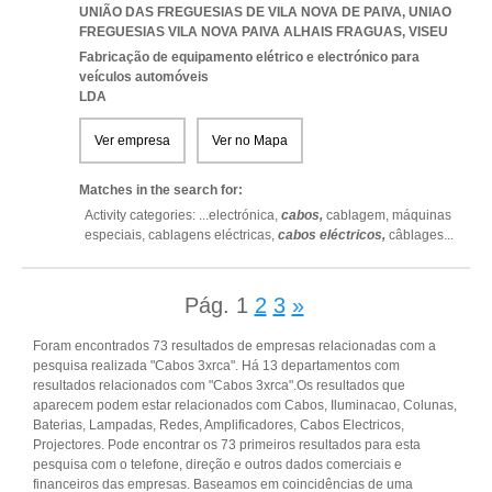
UNIÃO DAS FREGUESIAS DE VILA NOVA DE PAIVA
,
UNIAO
FREGUESIAS VILA NOVA PAIVA ALHAIS FRAGUAS
,
VISEU
Fabricação de equipamento elétrico e electrónico para
veículos automóveis
LDA
Ver empresa
Ver no Mapa
Matches in the search for:
Activity categories: ...
electrónica,
cabos,
cablagem,
máquinas
especiais,
cablagens eléctricas,
cabos eléctricos,
câblages
...
Pág.
1
2
3
»
Foram encontrados 73 resultados de empresas relacionadas com a
pesquisa realizada "Cabos 3xrca". Há 13 departamentos com
resultados relacionados com "Cabos 3xrca".Os resultados que
aparecem podem estar relacionados com Cabos, Iluminacao, Colunas,
Baterias, Lampadas, Redes, Amplificadores, Cabos Electricos,
Projectores. Pode encontrar os 73 primeiros resultados para esta
pesquisa com o telefone, direção e outros dados comerciais e
financeiros das empresas. Baseamos em coincidências de uma