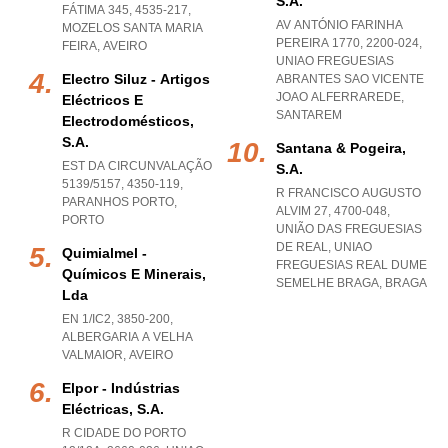
S.a.
FÁTIMA 345, 4535-217
,
AV ANTÓNIO FARINHA
MOZELOS SANTA MARIA
PEREIRA 1770, 2200-024
,
FEIRA
,
AVEIRO
UNIAO FREGUESIAS
Electro Siluz - Artigos
ABRANTES SAO VICENTE
JOAO ALFERRAREDE
,
Eléctricos E
SANTAREM
Electrodomésticos,
S.a.
Santana & Pogeira,
EST DA CIRCUNVALAÇÃO
S.a.
5139/5157, 4350-119
,
R FRANCISCO AUGUSTO
PARANHOS PORTO
,
ALVIM 27, 4700-048,
PORTO
UNIÃO DAS FREGUESIAS
DE REAL
,
UNIAO
Quimialmel -
FREGUESIAS REAL DUME
Químicos E Minerais,
SEMELHE BRAGA
,
BRAGA
Lda
EN 1/IC2, 3850-200
,
ALBERGARIA A VELHA
VALMAIOR
,
AVEIRO
Elpor - Indústrias
Eléctricas, S.a.
R CIDADE DO PORTO