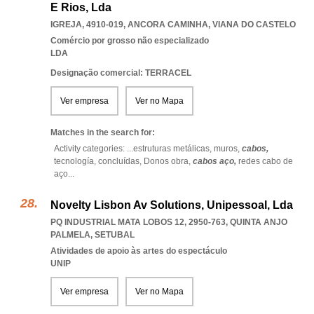
E Rios, Lda
IGREJA, 4910-019
,
ANCORA CAMINHA
,
VIANA DO CASTELO
Comércio por grosso não especializado
LDA
Designação comercial: TERRACEL
Ver empresa
Ver no Mapa
Matches in the search for:
Activity categories: ...
estruturas metálicas,
muros,
cabos,
tecnología,
concluídas,
Donos obra,
cabos aço,
redes cabo de
aço
...
Novelty Lisbon Av Solutions, Unipessoal, Lda
PQ INDUSTRIAL MATA LOBOS 12, 2950-763
,
QUINTA ANJO
PALMELA
,
SETUBAL
Atividades de apoio às artes do espectáculo
UNIP
Ver empresa
Ver no Mapa