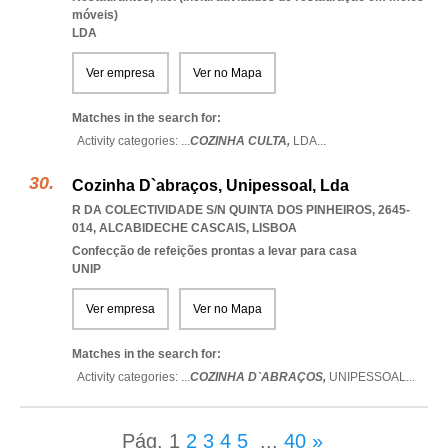
móveis)
LDA
Ver empresa
Ver no Mapa
Matches in the search for:
Activity categories: ...
COZINHA CULTA,
LDA
...
Cozinha D`abraços, Unipessoal, Lda
R DA COLECTIVIDADE S/N QUINTA DOS PINHEIROS, 2645-
014
,
ALCABIDECHE CASCAIS
,
LISBOA
Confecção de refeições prontas a levar para casa
UNIP
Ver empresa
Ver no Mapa
Matches in the search for:
Activity categories: ...
COZINHA D`ABRAÇOS,
UNIPESSOAL
...
Pág.
1
2
3
4
5
...
40
»