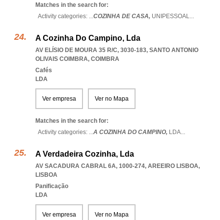
Matches in the search for:
Activity categories: ...
COZINHA DE CASA,
UNIPESSOAL
...
A Cozinha Do Campino, Lda
AV ELÍSIO DE MOURA 35 R/C, 3030-183
,
SANTO ANTONIO
OLIVAIS COIMBRA
,
COIMBRA
Cafés
LDA
Ver empresa
Ver no Mapa
Matches in the search for:
Activity categories: ...
A COZINHA DO CAMPINO,
LDA
...
A Verdadeira Cozinha, Lda
AV SACADURA CABRAL 6A, 1000-274
,
AREEIRO LISBOA
,
LISBOA
Panificação
LDA
Ver empresa
Ver no Mapa