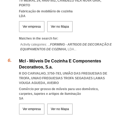
TV MEIRAL 24, 4400-502
,
CANIDELO VILA NOVA GAIA
,
PORTO
Fabricação de mobiliário de cozinha
LDA
Ver empresa
Ver no Mapa
Matches in the search for:
Activity categories: ...
FORMING - ARTIGOS DE DECORAÇÃO E
EQUIPAMENTOS DE COZINHA,
LDA
...
Mcl - Móveis De Cozinha E Componentes
Decorativos, S.a.
R DO CARVALHO, 3750-783, UNIÃO DAS FREGUESIAS DE
TROFA
,
UNIAO FREGUESIAS TROFA SEGADAES LAMAS
VOUGA AGUEDA
,
AVEIRO
Comércio por grosso de móveis para uso doméstico,
carpetes, tapetes e artigos de iluminação
SA
Ver empresa
Ver no Mapa