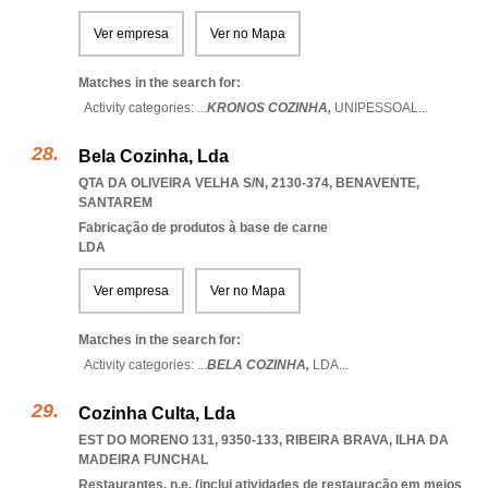
Ver empresa
Ver no Mapa
Matches in the search for:
Activity categories: ...
KRONOS COZINHA,
UNIPESSOAL
...
Bela Cozinha, Lda
QTA DA OLIVEIRA VELHA S/N, 2130-374
,
BENAVENTE
,
SANTAREM
Fabricação de produtos à base de carne
LDA
Ver empresa
Ver no Mapa
Matches in the search for:
Activity categories: ...
BELA COZINHA,
LDA
...
Cozinha Culta, Lda
EST DO MORENO 131, 9350-133
,
RIBEIRA BRAVA
,
ILHA DA
MADEIRA FUNCHAL
Restaurantes, n.e. (inclui atividades de restauração em meios