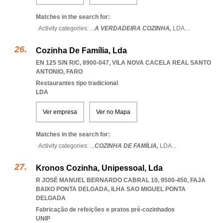
Matches in the search for:
Activity categories: ...
A VERDADEIRA COZINHA,
LDA
...
Cozinha De Família, Lda
EN 125 S/N R/C, 8900-047
,
VILA NOVA CACELA REAL SANTO
ANTONIO
,
FARO
Restaurantes tipo tradicional
LDA
Ver empresa
Ver no Mapa
Matches in the search for:
Activity categories: ...
COZINHA DE FAMÍLIA,
LDA
...
Kronos Cozinha, Unipessoal, Lda
R JOSÉ MANUEL BERNARDO CABRAL 10, 9500-450
,
FAJA
BAIXO PONTA DELGADA
,
ILHA SAO MIGUEL PONTA
DELGADA
Fabricação de refeições e pratos pré-cozinhados
UNIP