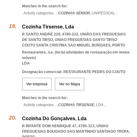
Matches in the search for:
Activity categories: ...
COZINHA SÉNIOR,
UNIPESSOAL
...
Cozinha Tirsense, Lda
R SANTO ANDRÉ 229, 4780-222, UNIÃO DAS FREGUESIAS
DE SANTO TIRSO
,
UNIAO FREGUESIAS SANTO TIRSO
COUTO SANTA CRISTINA SAO MIGUEL BURGAES
,
PORTO
Restaurantes, n.e. (inclui atividades de restauração em meios
móveis)
LDA
Designação comercial: RESTAURANTE PEDRS DO COUTO
Ver empresa
Ver no Mapa
Matches in the search for:
Activity categories: ...
COZINHA TIRSENSE,
LDA
...
Cozinha Do Gonçalves, Lda
R INFANTE DOM HENRIQUE 47, 4785-323
,
UNIAO
FREGUESIAS BOUGADO SAO MARTINHO SANTIAGO TROFA
,