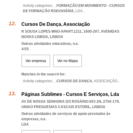
Activity categories: ...
FORMAÇÃO EM MOVIMENTO - CURSOS
DE FORMAÇÃO RODOVIÁRIA,
LDA
...
Cursos De Dança, Associação
R SOUSA LOPES MNO-APART.1211, 1600-207
,
AVENIDAS
NOVAS LISBOA
,
LISBOA
Outras atividades educativas, n.e.
ASS
Ver empresa
Ver no Mapa
Matches in the search for:
Activity categories: ...
CURSOS DE DANÇA,
ASSOCIAÇÃO
...
Páginas Sublimes - Cursos E Serviços, Lda
AV DE NOSSA SENHORA DO ROSÁRIO 603 2N, 2750-179
,
UNIAO FREGUESIAS CASCAIS ESTORIL
,
LISBOA
Outras atividades de serviços de apoio prestados às
empresas, n.e.
LDA