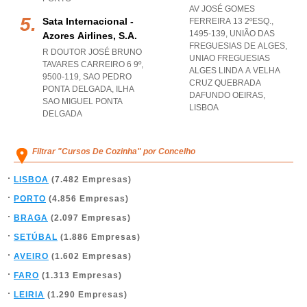
AV JOSÉ GOMES
Sata Internacional -
FERREIRA 13 2ºESQ.,
1495-139, UNIÃO DAS
Azores Airlines, S.a.
FREGUESIAS DE ALGES
,
R DOUTOR JOSÉ BRUNO
UNIAO FREGUESIAS
TAVARES CARREIRO 6 9º,
ALGES LINDA A VELHA
9500-119
,
SAO PEDRO
CRUZ QUEBRADA
PONTA DELGADA
,
ILHA
DAFUNDO OEIRAS
,
SAO MIGUEL PONTA
LISBOA
DELGADA
Filtrar "Cursos De Cozinha" por Concelho
LISBOA
(7.482 Empresas)
PORTO
(4.856 Empresas)
BRAGA
(2.097 Empresas)
SETÚBAL
(1.886 Empresas)
AVEIRO
(1.602 Empresas)
FARO
(1.313 Empresas)
LEIRIA
(1.290 Empresas)