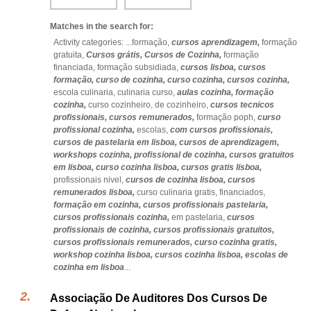
Matches in the search for:
Activity categories: ...
formação,
cursos aprendizagem,
formação
gratuita,
Cursos grátis,
Cursos de Cozinha,
formação
financiada,
formação subsidiada,
cursos lisboa,
cursos
formação,
curso de cozinha,
curso cozinha,
cursos cozinha,
escola culinaria,
culinaria curso,
aulas cozinha,
formação
cozinha,
curso cozinheiro,
de cozinheiro,
cursos tecnicos
profissionais,
cursos remunerados,
formação poph,
curso
profissional cozinha,
escolas,
com cursos profissionais,
cursos de pastelaria em lisboa,
cursos de aprendizagem,
workshops cozinha,
profissional de cozinha,
cursos gratuitos
em lisboa,
curso cozinha lisboa,
cursos gratis lisboa,
profissionais nivel,
cursos de cozinha lisboa,
cursos
remunerados lisboa,
curso culinaria gratis,
financiados,
formação em cozinha,
cursos profissionais pastelaria,
cursos profissionais cozinha,
em pastelaria,
cursos
profissionais de cozinha,
cursos profissionais gratuitos,
cursos profissionais remunerados,
curso cozinha gratis,
workshop cozinha lisboa,
cursos cozinha lisboa,
escolas de
cozinha em lisboa
...
Associação De Auditores Dos Cursos De