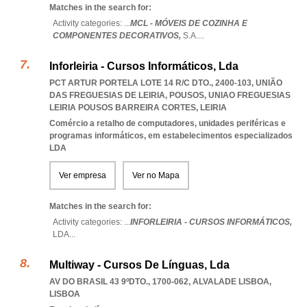
Matches in the search for:
Activity categories: ...
MCL - MÓVEIS DE COZINHA E
COMPONENTES DECORATIVOS,
S.A.
...
Inforleiria - Cursos Informáticos, Lda
PCT ARTUR PORTELA LOTE 14 R/C DTO., 2400-103, UNIÃO
DAS FREGUESIAS DE LEIRIA, POUSOS
,
UNIAO FREGUESIAS
LEIRIA POUSOS BARREIRA CORTES
,
LEIRIA
Comércio a retalho de computadores, unidades periféricas e
programas informáticos, em estabelecimentos especializados
LDA
Ver empresa
Ver no Mapa
Matches in the search for:
Activity categories: ...
INFORLEIRIA - CURSOS INFORMÁTICOS,
LDA
...
Multiway - Cursos De Línguas, Lda
AV DO BRASIL 43 9ºDTO., 1700-062
,
ALVALADE LISBOA
,
LISBOA