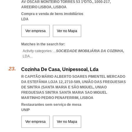
AV ÓSCAR MONTEIRO TORRES 53 1ºDTO., 1000-217
,
AREEIRO LISBOA
,
LISBOA
Compra e venda de bens imobiliários
LDA
Ver empresa
Ver no Mapa
Matches in the search for:
Activity categories: ...
SOCIEDADE IMOBILIÁRIA DA COZINHA,
LDA
...
Cozinha De Casa, Unipessoal, Lda
R CAPITÃO MÁRIO ALBERTO SOARES PIMENTEL MERCADO
DA ESTEFÂNIA LOJA 12, 2710-589, UNIÃO DAS FREGUESIAS
DE SINTRA (SANTA MARIA E SÃO MIGUEL
,
UNIAO
FREGUESIAS SINTRA SANTA MARIA SAO MIGUEL
MARTINHO PEDRO PENAFERRIM
,
LISBOA
Restaurantes sem serviço de mesa
UNIP
Ver empresa
Ver no Mapa