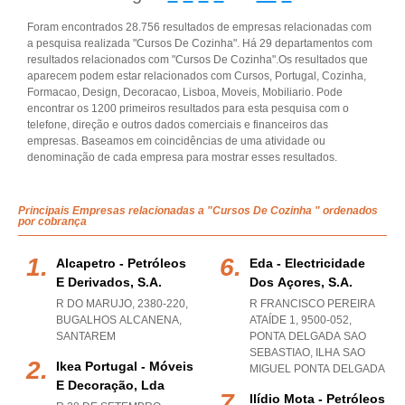
Foram encontrados 28.756 resultados de empresas relacionadas com
a pesquisa realizada "Cursos De Cozinha". Há 29 departamentos com
resultados relacionados com "Cursos De Cozinha".Os resultados que
aparecem podem estar relacionados com Cursos, Portugal, Cozinha,
Formacao, Design, Decoracao, Lisboa, Moveis, Mobiliario. Pode
encontrar os 1200 primeiros resultados para esta pesquisa com o
telefone, direção e outros dados comerciais e financeiros das
empresas. Baseamos em coincidências de uma atividade ou
denominação de cada empresa para mostrar esses resultados.
Principais Empresas relacionadas a "Cursos De Cozinha " ordenados
por cobrança
Alcapetro - Petróleos
Eda - Electricidade
E Derivados, S.a.
Dos Açores, S.a.
R DO MARUJO, 2380-220
,
R FRANCISCO PEREIRA
BUGALHOS ALCANENA
,
ATAÍDE 1, 9500-052
,
SANTAREM
PONTA DELGADA SAO
SEBASTIAO
,
ILHA SAO
Ikea Portugal - Móveis
MIGUEL PONTA DELGADA
E Decoração, Lda
Ilídio Mota - Petróleos