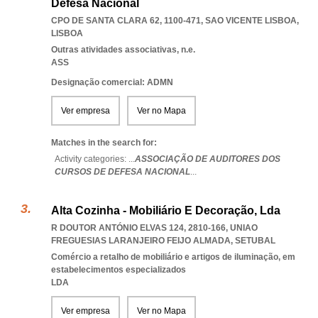
Defesa Nacional
CPO DE SANTA CLARA 62, 1100-471
,
SAO VICENTE LISBOA
,
LISBOA
Outras atividades associativas, n.e.
ASS
Designação comercial: ADMN
Ver empresa
Ver no Mapa
Matches in the search for:
Activity categories: ...
ASSOCIAÇÃO DE AUDITORES DOS
CURSOS DE DEFESA NACIONAL
...
Alta Cozinha - Mobiliário E Decoração, Lda
R DOUTOR ANTÓNIO ELVAS 124, 2810-166
,
UNIAO
FREGUESIAS LARANJEIRO FEIJO ALMADA
,
SETUBAL
Comércio a retalho de mobiliário e artigos de iluminação, em
estabelecimentos especializados
LDA
Ver empresa
Ver no Mapa