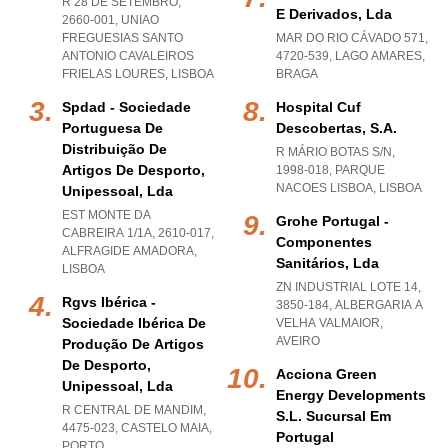
R 28 DE SETEMBRO,
E Derivados, Lda
2660-001
,
UNIAO
FREGUESIAS SANTO
MAR DO RIO CÁVADO 571,
ANTONIO CAVALEIROS
4720-539
,
LAGO AMARES
,
FRIELAS LOURES
,
LISBOA
BRAGA
Spdad - Sociedade
Hospital Cuf
Portuguesa De
Descobertas, S.a.
Distribuição De
R MÁRIO BOTAS S/N,
Artigos De Desporto,
1998-018
,
PARQUE
NACOES LISBOA
,
LISBOA
Unipessoal, Lda
EST MONTE DA
Grohe Portugal -
CABREIRA 1/1A, 2610-017
,
Componentes
ALFRAGIDE AMADORA
,
Sanitários, Lda
LISBOA
ZN INDUSTRIAL LOTE 14,
Rgvs Ibérica -
3850-184
,
ALBERGARIA A
Sociedade Ibérica De
VELHA VALMAIOR
,
AVEIRO
Produção De Artigos
De Desporto,
Acciona Green
Unipessoal, Lda
Energy Developments
R CENTRAL DE MANDIM,
S.l. Sucursal Em
4475-023
,
CASTELO MAIA
,
Portugal
PORTO