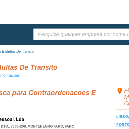
Pesquisar:
 E Multas De Transito
ultas De Transito
informações
F
usca para Contraordenacoes E
M
C
LISBO
essoal, Lda
PORT
DTO., 8005-209
,
MONTENEGRO FARO
,
FARO