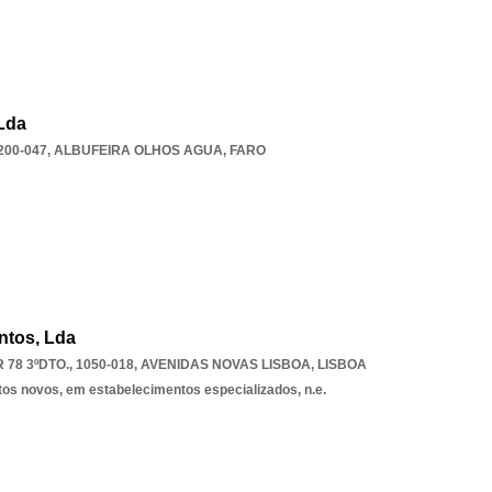
 Lda
200-047
,
ALBUFEIRA OLHOS AGUA
,
FARO
ntos, Lda
8 3ºDTO., 1050-018
,
AVENIDAS NOVAS LISBOA
,
LISBOA
tos novos, em estabelecimentos especializados, n.e.