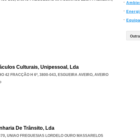
Ambie
Energi
Equip
áculos Culturais, Unipessoal, Lda
 42 FRACÇÃO H 6º, 3800-043
,
ESGUEIRA AVEIRO
,
AVEIRO
o
nharia De Trânsito, Lda
370
,
UNIAO FREGUESIAS LORDELO OURO MASSARELOS