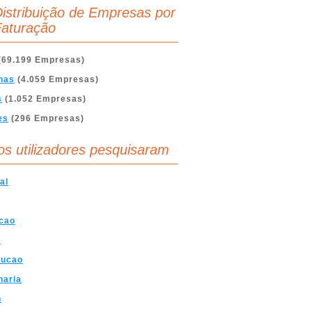
istribuição de Empresas por
aturação
(69.199 Empresas)
nas
(4.059 Empresas)
s
(1.052 Empresas)
es
(296 Empresas)
os utilizadores pesquisaram
al
cao
a
rucao
haria
n