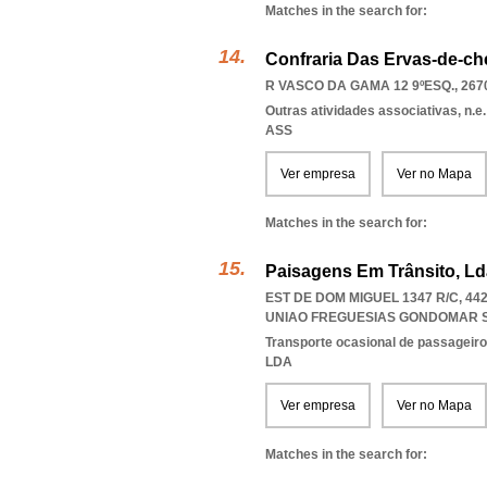
Matches in the search for:
Confraria Das Ervas-de-ch
R VASCO DA GAMA 12 9ºESQ., 267
Outras atividades associativas, n.e.
ASS
Ver empresa
Ver no Mapa
Matches in the search for:
Paisagens Em Trânsito, Ld
EST DE DOM MIGUEL 1347 R/C, 4
UNIAO FREGUESIAS GONDOMAR 
Transporte ocasional de passageiro
LDA
Ver empresa
Ver no Mapa
Matches in the search for: