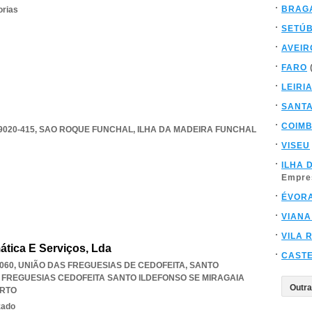
BRAG
orias
SETÚ
AVEIR
FARO
LEIRI
SANT
COIM
9020-415
,
SAO ROQUE FUNCHAL
,
ILHA DA MADEIRA FUNCHAL
VISEU
ILHA 
Empre
ÉVOR
VIANA
VILA 
mática E Serviços, Lda
CAST
-060, UNIÃO DAS FREGUESIAS DE CEDOFEITA, SANTO
 FREGUESIAS CEDOFEITA SANTO ILDEFONSO SE MIRAGAIA
RTO
zado