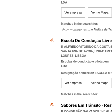
LDA
Ver empresa
Ver no Mapa
Matches in the search for:
Activity categories: ...
e Multas de Tr
Escola De Condução Livre 
R ALFREDO VITORINO DA COSTA 5
SANTA IRIA DE AZOIA
,
UNIAO FRE
LOURES
,
LISBOA
Escolas de condução e pilotagem
LDA
Designação comercial: ESCOLA M
Ver empresa
Ver no Mapa
Matches in the search for:
Sabores Em Trânsito - Res
R CONDE SÃO SALVADOR 144 6º, 4