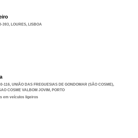
eiro
0-393
,
LOURES
,
LISBOA
a
420-116, UNIÃO DAS FREGUESIAS DE GONDOMAR (SÃO COSME)
,
SAO COSME VALBOM JOVIM
,
PORTO
s em veículos ligeiros