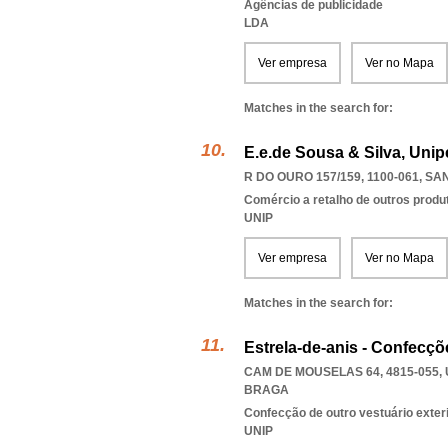
Agências de publicidade
LDA
Ver empresa
Ver no Mapa
Matches in the search for:
E.e.de Sousa & Silva, Unip
R DO OURO 157/159, 1100-061
,
SAN
Comércio a retalho de outros produ
UNIP
Ver empresa
Ver no Mapa
Matches in the search for:
Estrela-de-anis - Confecçõ
CAM DE MOUSELAS 64, 4815-055
,
BRAGA
Confecção de outro vestuário exter
UNIP