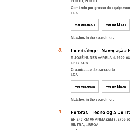
PORTO
,
PORTO
Comércio por grosso de equipament
LDA
Ver empresa
Ver no Mapa
Matches in the search for:
Lidertráfego - Navegação E
R JOSÉ NUNES VARELA 4, 9500-6
DELGADA
Organização do transporte
LDA
Ver empresa
Ver no Mapa
Matches in the search for:
Ferbras - Tecnologia De T
EN 247 KM 65 ARMAZÉM 8, 2709-5
SINTRA
,
LISBOA