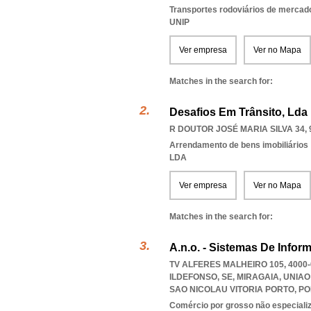
Transportes rodoviários de mercad
UNIP
Ver empresa
Ver no Mapa
Matches in the search for:
Desafios Em Trânsito, Lda
R DOUTOR JOSÉ MARIA SILVA 34, 
Arrendamento de bens imobiliários
LDA
Ver empresa
Ver no Mapa
Matches in the search for:
A.n.o. - Sistemas De Infor
TV ALFERES MALHEIRO 105, 4000
ILDEFONSO, SE, MIRAGAIA
,
UNIAO
SAO NICOLAU VITORIA PORTO
,
PO
Comércio por grosso não especiali