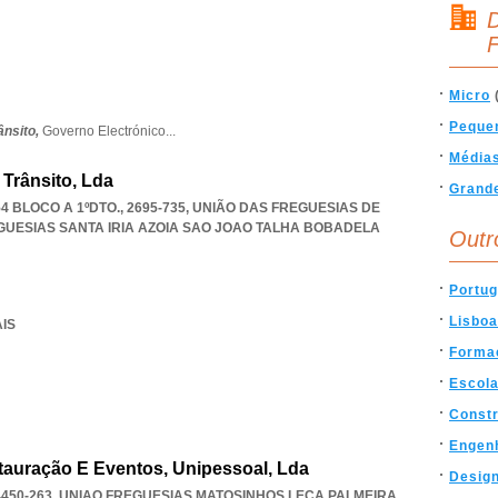
D
F
Micro
Peque
ânsito,
Governo Electrónico
...
Média
Trânsito, Lda
Grand
4 BLOCO A 1ºDTO., 2695-735, UNIÃO DAS FREGUESIAS DE
GUESIAS SANTA IRIA AZOIA SAO JOAO TALHA BOBADELA
Outr
Portug
Lisboa
AIS
Forma
Escol
Const
Engen
tauração E Eventos, Unipessoal, Lda
Desig
450-263
,
UNIAO FREGUESIAS MATOSINHOS LECA PALMEIRA
,