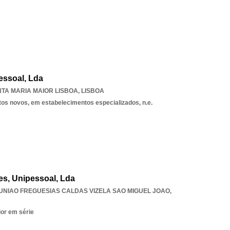
essoal, Lda
TA MARIA MAIOR LISBOA
,
LISBOA
tos novos, em estabelecimentos especializados, n.e.
es, Unipessoal, Lda
UNIAO FREGUESIAS CALDAS VIZELA SAO MIGUEL JOAO
,
ior em série