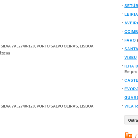
SETÚ
LEIRI
AVEIR
COIM
FARO
ILVA 7A, 2740-120
,
PORTO SALVO OEIRAS
,
LISBOA
SANT
áticos
VISEU
ILHA 
Empre
CAST
ÉVOR
GUAR
ILVA 7A, 2740-120
,
PORTO SALVO OEIRAS
,
LISBOA
VILA 
D