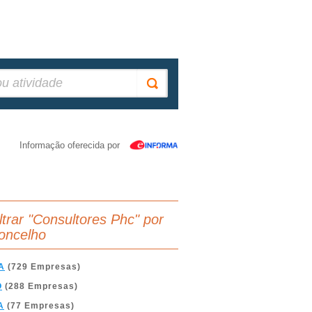
Informação oferecida por
iltrar "Consultores Phc" por
oncelho
A
(729 Empresas)
O
(288 Empresas)
A
(77 Empresas)