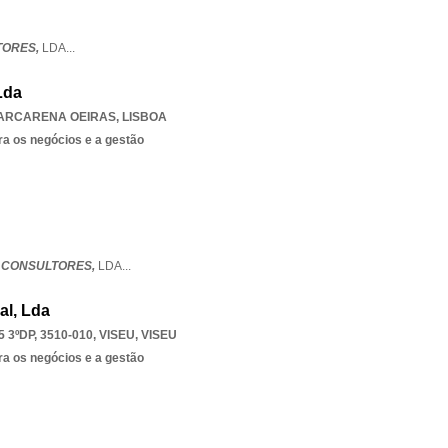
TORES,
LDA
...
Lda
ARCARENA OEIRAS
,
LISBOA
ra os negócios e a gestão
- CONSULTORES,
LDA
...
al, Lda
3ºDP, 3510-010
,
VISEU
,
VISEU
ra os negócios e a gestão