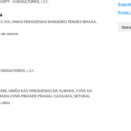
EPT - CONSULTORES,
LDA
...
Engen
Projec
da
15-310
,
UNIAO FREGUESIAS NOGUEIRO TENOES BRAGA
,
a de outrem
 CONSULTORES,
LDA
...
00-096, UNIÃO DAS FREGUESIAS DE ALMADA, COVA DA
MADA COVA PIEDADE PRAGAL CACILHAS
,
SETUBAL
 afins