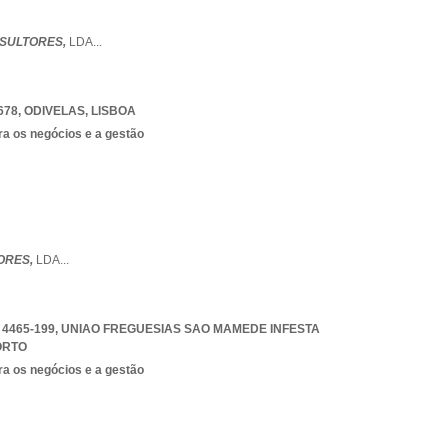
ONSULTORES,
LDA
...
678
,
ODIVELAS
,
LISBOA
ra os negócios e a gestão
ORES,
LDA
...
4465-199
,
UNIAO FREGUESIAS SAO MAMEDE INFESTA
ORTO
ra os negócios e a gestão