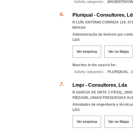
Activity categories: ...
MAGENTAKONC
Pluriqual - Consultores, L
R LUÍS ANTÓNIO CORREIA 119, 47
BRAGA
Administração de imóveis por cont
LDA
Ver empresa
Ver no Mapa
Matches in the search for:
Activity categories: ...
PLURIQUAL -
Lmpr - Consultores, Lda
R GARCIA DE ORTA 3 5ºESQ., 28
PIEDADE
,
UNIAO FREGUESIAS AL
Atividades de engenharia e técnicas
LDA
Ver empresa
Ver no Mapa