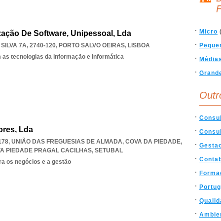
F
Micro
zação De Software, Unipessoal, Lda
ILVA 7A, 2740-120
,
PORTO SALVO OEIRAS
,
LISBOA
Peque
 as tecnologias da informação e informática
Média
Grand
Outr
Consu
ores, Lda
Consul
-178, UNIÃO DAS FREGUESIAS DE ALMADA, COVA DA PIEDADE
,
Gesta
A PIEDADE PRAGAL CACILHAS
,
SETUBAL
Contab
ra os negócios e a gestão
Forma
Portug
Qualid
Ambie