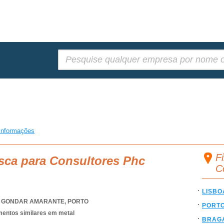
Pesquisar:
informações
F
sca para Consultores Phc
C
LISBO
,
GONDAR AMARANTE
,
PORTO
PORT
ementos similares em metal
BRAG