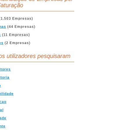
aturação
(1.503 Empresas)
nas
(44 Empresas)
s
(11 Empresas)
es
(2 Empresas)
os utilizadores pesquisaram
ltores
toria
o
ilidade
cao
al
ade
nte