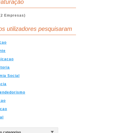
aturação
(2 Empresas)
os utilizadores pesquisaram
cao
nte
icacao
toria
ia Social
ncia
endedorismo
cao
acao
al