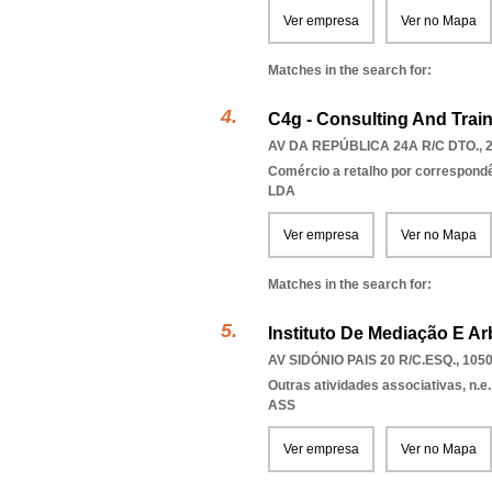
Ver empresa
Ver no Mapa
Matches in the search for:
C4g - Consulting And Trai
AV DA REPÚBLICA 24A R/C DTO., 
Comércio a retalho por correspondê
LDA
Ver empresa
Ver no Mapa
Matches in the search for:
Instituto De Mediação E A
AV SIDÓNIO PAIS 20 R/C.ESQ., 105
Outras atividades associativas, n.e.
ASS
Ver empresa
Ver no Mapa