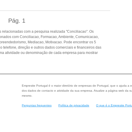
Pág.
1
 relacionadas com a pesquisa realizada "Conciliacao". Os
ionados com Conciliacao, Formacao, Ambiente, Comunicacao,
mpreendedorismo, Mediacao, Motivacao. Pode encontrar os 5
o telefone, direção e outros dados comerciais e financeiros das
ma atividade ou denominação de cada empresa para mostrar
Empresite Portugal é o maior diretório de empresas de Portugal, que o ajuda a e
dos dados de contacto e atividade da sua empresa. Atualize a página web da su
mesmo.
Perguntas frequentes
Política de privacidade
O que é o Empresite Port