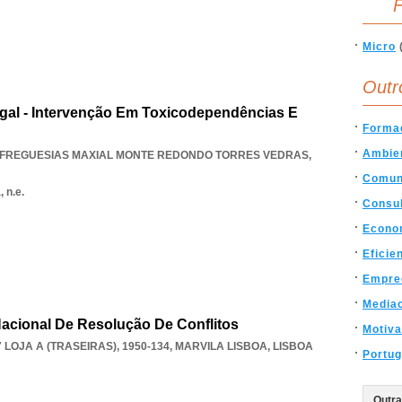
F
Micro
Outr
gal - Intervenção Em Toxicodependências E
Forma
Ambie
 FREGUESIAS MAXIAL MONTE REDONDO TORRES VEDRAS
,
Comun
 n.e.
Consul
Econom
Eficie
Empre
Media
acional De Resolução De Conflitos
Motiv
LOJA A (TRASEIRAS), 1950-134
,
MARVILA LISBOA
,
LISBOA
Portug