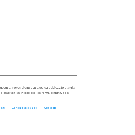
ncontrar novos clientes através da publicação gratuita
a empresa em nosso site, de forma gratuita, hoje
ugal
Condições de uso
Contacto