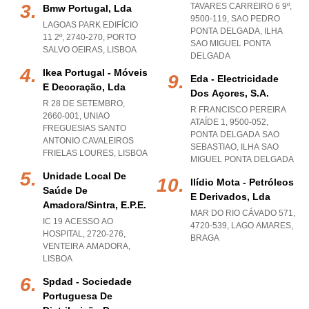
TAVARES CARREIRO 6 9º,
Bmw Portugal, Lda
9500-119
,
SAO PEDRO
LAGOAS PARK EDIFÍCIO
PONTA DELGADA
,
ILHA
11 2º, 2740-270
,
PORTO
SAO MIGUEL PONTA
SALVO OEIRAS
,
LISBOA
DELGADA
Ikea Portugal - Móveis
Eda - Electricidade
E Decoração, Lda
Dos Açores, S.a.
R 28 DE SETEMBRO,
R FRANCISCO PEREIRA
2660-001
,
UNIAO
ATAÍDE 1, 9500-052
,
FREGUESIAS SANTO
PONTA DELGADA SAO
ANTONIO CAVALEIROS
SEBASTIAO
,
ILHA SAO
FRIELAS LOURES
,
LISBOA
MIGUEL PONTA DELGADA
Unidade Local De
Ilídio Mota - Petróleos
Saúde De
E Derivados, Lda
Amadora/sintra, E.p.e.
MAR DO RIO CÁVADO 571,
IC 19 ACESSO AO
4720-539
,
LAGO AMARES
,
HOSPITAL, 2720-276
,
BRAGA
VENTEIRA AMADORA
,
LISBOA
Spdad - Sociedade
Portuguesa De