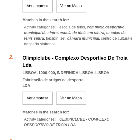
Ver empresa
Ver no Mapa
Matches in the search for:
Activity categories: ...
escola de tenis,
complexo desportivo
municipal de sintra,
escola de ténis em sintra,
escolas de
ténis sintra,
topspin,
set,
cãmara municipal,
centro de cultura e
desporto sintrense
...
Olimpiclube - Complexo Desportivo De Troia
Lda
LISBOA, 1000-000
,
INDEFINIDA LISBOA
,
LISBOA
Fabricação de artigos de desporto
LDA
Ver empresa
Ver no Mapa
Matches in the search for:
Activity categories: ...
OLIMPICLUBE - COMPLEXO
DESPORTIVO DE TROIA LDA
...