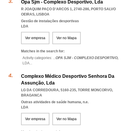
Opa Sjm - Complexo Desportivo, Lda
R JOAQUIM PAÇO D'ARCOS 1, 2740-286
,
PORTO SALVO
OEIRAS
,
LISBOA
Gestão de instalações desportivas
LDA
Ver empresa
Ver no Mapa
Matches in the search for:
Activity categories: ...
OPA SJM - COMPLEXO DESPORTIVO,
LDA
...
Complexo Médico Desportivo Senhora Da
Assunção, Lda
LG DA CORREDOURA, 5160-235
,
TORRE MONCORVO
,
BRAGANCA
Outras atividades de saúde humana, n.e.
LDA
Ver empresa
Ver no Mapa