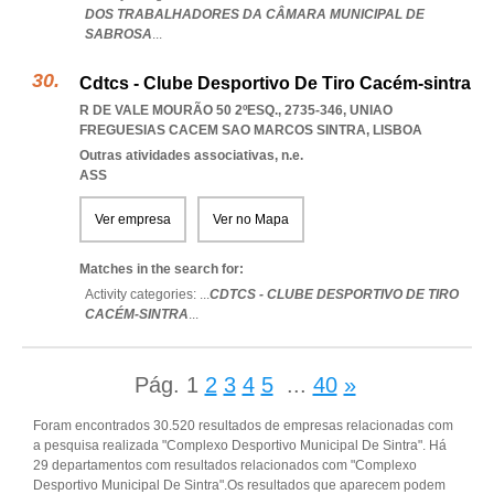
DOS TRABALHADORES DA CÂMARA MUNICIPAL DE
SABROSA
...
Cdtcs - Clube Desportivo De Tiro Cacém-sintra
R DE VALE MOURÃO 50 2ºESQ., 2735-346
,
UNIAO
FREGUESIAS CACEM SAO MARCOS SINTRA
,
LISBOA
Outras atividades associativas, n.e.
ASS
Ver empresa
Ver no Mapa
Matches in the search for:
Activity categories: ...
CDTCS - CLUBE DESPORTIVO DE TIRO
CACÉM-SINTRA
...
Pág.
1
2
3
4
5
...
40
»
Foram encontrados 30.520 resultados de empresas relacionadas com
a pesquisa realizada "Complexo Desportivo Municipal De Sintra". Há
29 departamentos com resultados relacionados com "Complexo
Desportivo Municipal De Sintra".Os resultados que aparecem podem