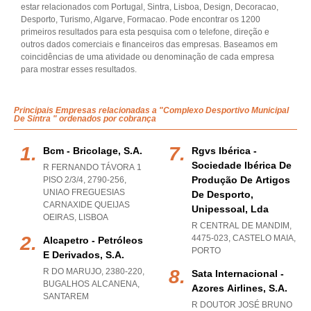
estar relacionados com Portugal, Sintra, Lisboa, Design, Decoracao,
Desporto, Turismo, Algarve, Formacao. Pode encontrar os 1200
primeiros resultados para esta pesquisa com o telefone, direção e
outros dados comerciais e financeiros das empresas. Baseamos em
coincidências de uma atividade ou denominação de cada empresa
para mostrar esses resultados.
Principais Empresas relacionadas a "Complexo Desportivo Municipal
De Sintra " ordenados por cobrança
Bcm - Bricolage, S.a.
Rgvs Ibérica -
Sociedade Ibérica De
R FERNANDO TÁVORA 1
Produção De Artigos
PISO 2/3/4, 2790-256
,
UNIAO FREGUESIAS
De Desporto,
CARNAXIDE QUEIJAS
Unipessoal, Lda
OEIRAS
,
LISBOA
R CENTRAL DE MANDIM,
4475-023
,
CASTELO MAIA
,
Alcapetro - Petróleos
PORTO
E Derivados, S.a.
R DO MARUJO, 2380-220
,
Sata Internacional -
BUGALHOS ALCANENA
,
Azores Airlines, S.a.
SANTAREM
R DOUTOR JOSÉ BRUNO