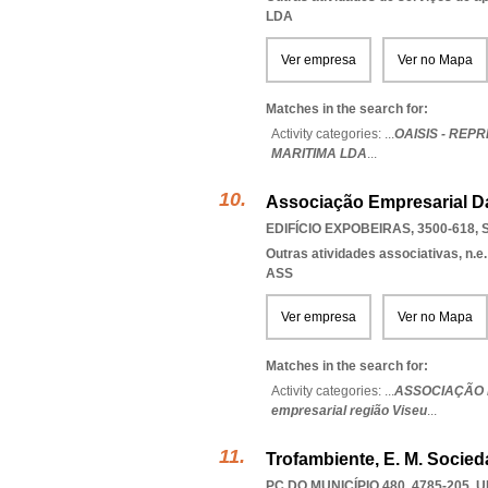
LDA
Ver empresa
Ver no Mapa
Matches in the search for:
Activity categories: ...
OAISIS - RE
MARITIMA LDA
...
Associação Empresarial D
EDIFÍCIO EXPOBEIRAS, 3500-618
,
Outras atividades associativas, n.e.
ASS
Ver empresa
Ver no Mapa
Matches in the search for:
Activity categories: ...
ASSOCIAÇÃO 
empresarial região Viseu
...
Trofambiente, E. M. Socie
PC DO MUNICÍPIO 480, 4785-205
,
U