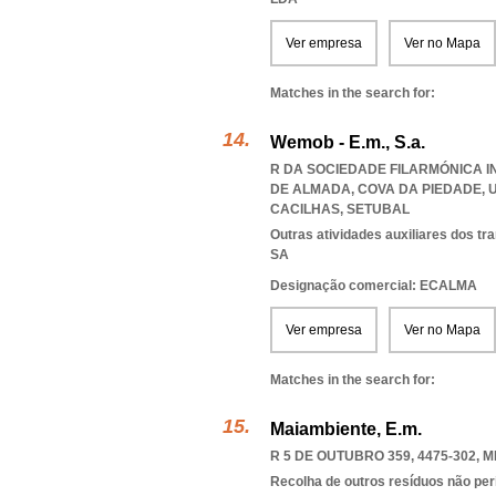
Ver empresa
Ver no Mapa
Matches in the search for:
Wemob - E.m., S.a.
R DA SOCIEDADE FILARMÓNICA IN
DE ALMADA, COVA DA PIEDADE
,
CACILHAS
,
SETUBAL
Outras atividades auxiliares dos tr
SA
Designação comercial: ECALMA
Ver empresa
Ver no Mapa
Matches in the search for:
Maiambiente, E.m.
R 5 DE OUTUBRO 359, 4475-302
,
M
Recolha de outros resíduos não pe