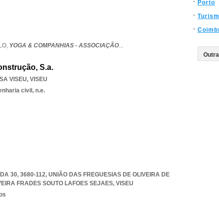
Porto
Turis
Coimb
LO,
YOGA & COMPANHIAS - ASSOCIAÇÃO
...
nstrução, S.a.
SA VISEU
,
VISEU
haria civil, n.e.
A 30, 3680-112, UNIÃO DAS FREGUESIAS DE OLIVEIRA DE
VEIRA FRADES SOUTO LAFOES SEJAES
,
VISEU
os