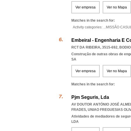
Ver empresa
Ver no Mapa
Matches in the search for:
Activity categories: ...
MISSÃO CASU
Embeiral - Engenharia E Co
RCT DA RIBEIRA, 3515-692
,
BODIO
Construção de outras obras de engen
SA
Ver empresa
Ver no Mapa
Matches in the search for:
Pjm Seguris, Lda
AV DOUTOR ANTÓNIO JOSÉ ALMEID
FRADES
,
UNIAO FREGUESIAS OLI
Atividades de mediadores de segur
LDA