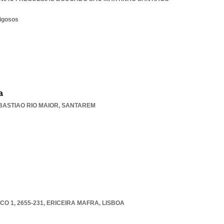
rigosos
a
BASTIAO RIO MAIOR
,
SANTAREM
O 1, 2655-231
,
ERICEIRA MAFRA
,
LISBOA