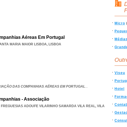
D
F
Micro
Peque
mpanhias Aéreas Em Portugal
Média
ANTA MARIA MAIOR LISBOA
,
LISBOA
Grand
Outr
Viseu
Portug
CIAÇÃO DAS COMPANHIAS AÉREAS EM PORTUGAL
...
Hotel
Forma
mpanhias - Associação
Contab
 FREGUESIAS ADOUFE VILARINHO SAMARDA VILA REAL
,
VILA
Gesta
Consul