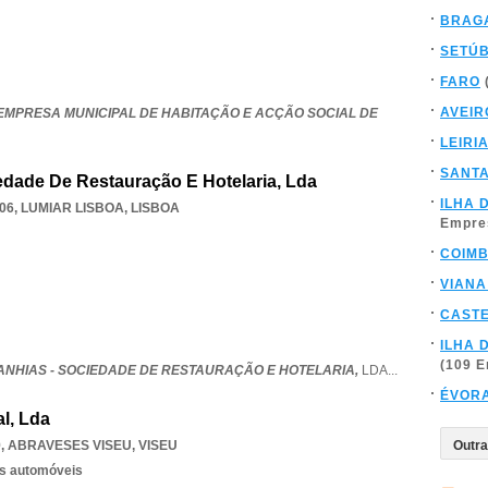
BRAG
SETÚ
FARO
AVEIR
 EMPRESA MUNICIPAL DE HABITAÇÃO E ACÇÃO SOCIAL DE
LEIRI
SANT
dade De Restauração E Hotelaria, Lda
ILHA 
06
,
LUMIAR LISBOA
,
LISBOA
Empre
COIM
VIANA
CAST
ILHA 
(109 
ANHIAS - SOCIEDADE DE RESTAURAÇÃO E HOTELARIA,
LDA
...
ÉVOR
l, Lda
9
,
ABRAVESES VISEU
,
VISEU
os automóveis