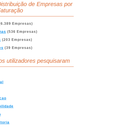
istribuição de Empresas por
aturação
(6.389 Empresas)
nas
(536 Empresas)
s
(203 Empresas)
es
(39 Empresas)
os utilizadores pesquisaram
al
cao
ilidade
o
toria