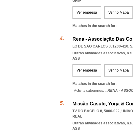
UNIP
Ver empresa
Ver no Mapa
Matches in the search for:
Rena - Associação Das Co
LG DE SÃO CARLOS 3, 1200-410
,
S
Outras atividades associativas, n.e.
ASS
Ver empresa
Ver no Mapa
Matches in the search for:
Activity categories: ...
RENA - ASSO
Missão Casulo, Yoga & Co
TV DO BACELO 8, 5000-022
,
UNIAO
REAL
Outras atividades associativas, n.e.
ASS