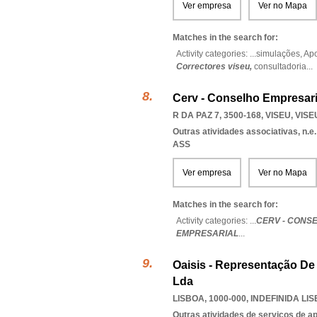
Ver empresa
Ver no Mapa
Matches in the search for:
Activity categories: ...
simulações,
Apo
Correctores viseu,
consultadoria
...
Cerv - Conselho Empresari
R DA PAZ 7, 3500-168
,
VISEU
,
VISE
Outras atividades associativas, n.e.
ASS
Ver empresa
Ver no Mapa
Matches in the search for:
Activity categories: ...
CERV - CONS
EMPRESARIAL
...
Oaisis - Representação D
Lda
LISBOA, 1000-000
,
INDEFINIDA LI
Outras atividades de serviços de a