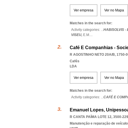
Ver empresa
Ver no Mapa
Matches in the search for:
Activity categories: ...
HABISOLVIS -
VISEU,
E.M.
...
Café E Companhias - Socie
R AGOSTINHO NETO 20A/B, 1750-0
Cafés
LDA
Ver empresa
Ver no Mapa
Matches in the search for:
Activity categories: ...
CAFÉ E COMP
Emanuel Lopes, Unipessoa
R CANTA PAÍMA LOTE 12, 3500-22
Manutenção e reparação de veícul