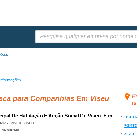
Pesquisar:
Viseu
u
informações
F
usca para Companhias Em Viseu
p
cipal De Habitação E Acção Social De Viseu, E.m.
LISBO
0-142
,
VISEU
,
VISEU
PORT
a de outrem
VISEU