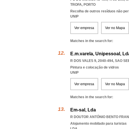
TROFA
,
PORTO
Recolha de outros resíduos não pe
UNIP
Ver empresa
Ver no Mapa
Matches in the search for:
E.m.varela, Unipessoal, Ld
R DOS VALES 9, 2040-494
,
SAO SE
Pintura e colocação de vidros
UNIP
Ver empresa
Ver no Mapa
Matches in the search for:
Em-sal, Lda
R DOUTOR ANTÓNIO BENTO FRANC
Alojamento mobilado para turistas
LDA