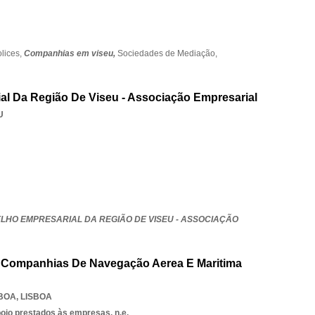
lices,
Companhias em viseu,
Sociedades de Mediação,
al Da Região De Viseu - Associação Empresarial
U
ELHO EMPRESARIAL DA REGIÃO DE VISEU - ASSOCIAÇÃO
e Companhias De Navegação Aerea E Maritima
SBOA
,
LISBOA
poio prestados às empresas, n.e.