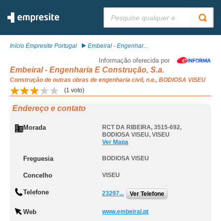
Pesquisar:
Início Empresite Portugal
Embeiral - Engenhar...
Informação oferecida por
Embeiral - Engenharia E Construção, S.a.
Construção de outras obras de engenharia civil, n.e., BODIOSA VISEU
(
1
voto)
Endereço e contato
Morada
RCT DA RIBEIRA, 3515-692
,
BODIOSA VISEU
,
VISEU
Ver Mapa
Freguesia
BODIOSA VISEU
Concelho
VISEU
Telefone
23297...
Ver Telefone
Web
www.embeiral.pt