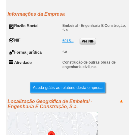
Informações da Empresa
Razão Social
Embeiral - Engenharia E Construção,
S.a.
NIF
5015...
Ver NIF
Forma jurídica
SA
Atividade
Construção de outras obras de
engenharia civil, n.e.
Aceda grátis ao relatório desta empresa
Localização Geográfica de Embeiral -
Engenharia E Construção, S.a.