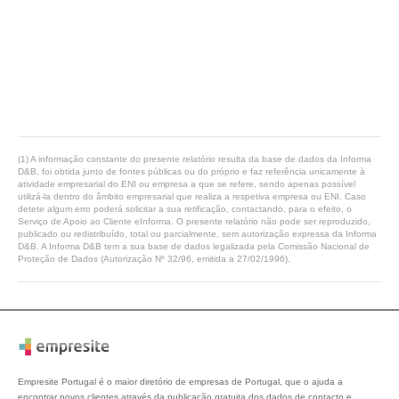
(1) A informação constante do presente relatório resulta da base de dados da Informa
D&B, foi obtida junto de fontes públicas ou do próprio e faz referência unicamente à
atividade empresarial do ENI ou empresa a que se refere, sendo apenas possível
utilizá-la dentro do âmbito empresarial que realiza a respetiva empresa ou ENI. Caso
detete algum erro poderá solicitar a sua retificação, contactando, para o efeito, o
Serviço de Apoio ao Cliente eInforma. O presente relatório não pode ser reproduzido,
publicado ou redistribuído, total ou parcialmente, sem autorização expressa da Informa
D&B. A Informa D&B tem a sua base de dados legalizada pela Comissão Nacional de
Proteção de Dados (Autorização Nº 32/96, emitida a 27/02/1996).
Empresite Portugal é o maior diretório de empresas de Portugal, que o ajuda a
encontrar novos clientes através da publicação gratuita dos dados de contacto e