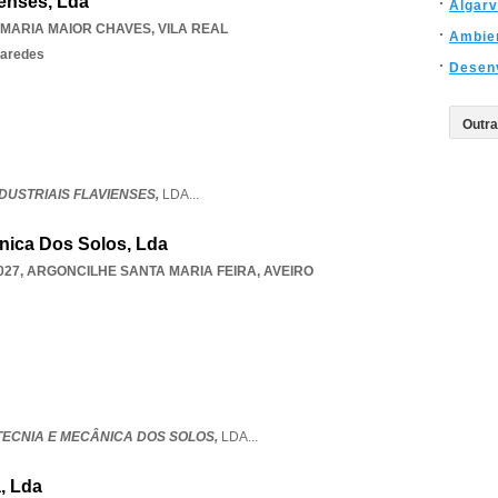
ienses, Lda
Algar
 MARIA MAIOR CHAVES
,
VILA REAL
Ambie
paredes
Desen
INDUSTRIAIS FLAVIENSES,
LDA
...
nica Dos Solos, Lda
027
,
ARGONCILHE SANTA MARIA FEIRA
,
AVEIRO
TECNIA E MECÂNICA DOS SOLOS,
LDA
...
a, Lda