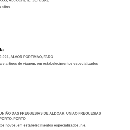
-553
,
ALCOCHETE
,
SETUBAL
 afins
da
0-021
,
ALVOR PORTIMAO
,
FARO
a e artigos de viagem, em estabelecimentos especializados
7, UNIÃO DAS FREGUESIAS DE ALDOAR
,
UNIAO FREGUESIAS
 PORTO
,
PORTO
tos novos, em estabelecimentos especializados, n.e.