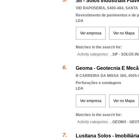
Sif - Solos Industriais Flav
VID RAPOSEIRA, 5400-484
,
SANTA
Revestimento de pavimentos e de 
LDA
Ver empresa
Ver no Mapa
Matches in the search for:
Activity categories: ...
SIF - SOLOS 
Geoma - Geotecnia E Mecâ
R CARREIRA DA MISSA 360, 4505-
Perfurações e sondagens
LDA
Ver empresa
Ver no Mapa
Matches in the search for:
Activity categories: ...
GEOMA - GEO
Lusitana Solos - Imobiliári