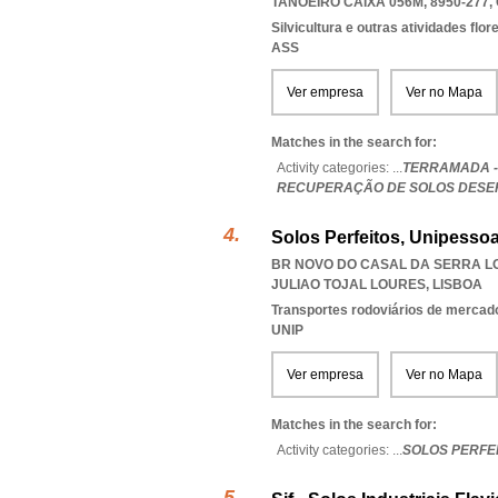
TANOEIRO CAIXA 056M, 8950-277
,
Silvicultura e outras atividades flor
ASS
Ver empresa
Ver no Mapa
Matches in the search for:
Activity categories: ...
TERRAMADA -
RECUPERAÇÃO DE SOLOS DESE
Solos Perfeitos, Unipessoa
BR NOVO DO CASAL DA SERRA LOT
JULIAO TOJAL LOURES
,
LISBOA
Transportes rodoviários de mercad
UNIP
Ver empresa
Ver no Mapa
Matches in the search for:
Activity categories: ...
SOLOS PERFE