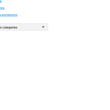
ve
nte
volvimento