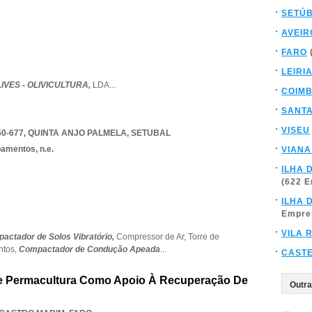
SETÚ
AVEIR
FARO
LEIRI
IVES - OLIVICULTURA,
LDA
...
COIM
SANT
VISEU
0-677
,
QUINTA ANJO PALMELA
,
SETUBAL
amentos, n.e.
VIANA
ILHA 
(622 
ILHA 
Empre
VILA 
actador de Solos Vibratório,
Compressor de Ar,
Torre de
ntos,
Compactador de Condução Apeada
...
CAST
e Permacultura Como Apoio À Recuperação De