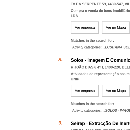
TV DA SERPENTE 59, 4430-547
,
VI
Compra e venda de bens imobiliári
LDA
Ver empresa
Ver no Mapa
Matches in the search for:
Activity categories: ...
LUSITANA SOL
Solos - Imagem E Comunic
R JOÃO DIAS 6 4ºH, 1400-220
,
BEL
Atividades de representação nos 
UNIP
Ver empresa
Ver no Mapa
Matches in the search for:
Activity categories: ...
SOLOS - IMA
Seirep - Extracção De Iner