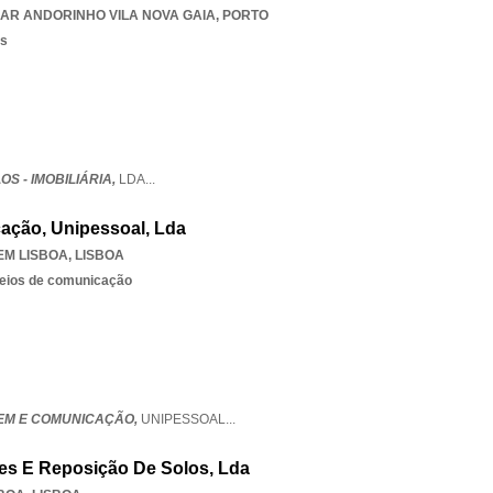
LAR ANDORINHO VILA NOVA GAIA
,
PORTO
os
OS - IMOBILIÁRIA,
LDA
...
ação, Unipessoal, Lda
EM LISBOA
,
LISBOA
meios de comunicação
GEM E COMUNICAÇÃO,
UNIPESSOAL
...
tes E Reposição De Solos, Lda