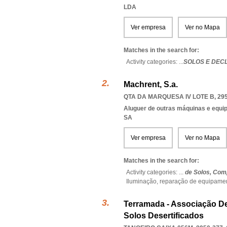
LDA
Ver empresa
Ver no Mapa
Matches in the search for:
Activity categories: ...
SOLOS E DECL
Machrent, S.a.
QTA DA MARQUESA IV LOTE B, 295
Aluguer de outras máquinas e equip
SA
Ver empresa
Ver no Mapa
Matches in the search for:
Activity categories: ...
de Solos,
Comp
Iluminação,
reparação de equipame
Terramada - Associação D
Solos Desertificados