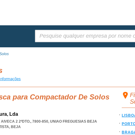
Pesquisar:
Solos
os
informações
F
usca para Compactador De Solos
S
tura, Lda
LISBO
IVECA 2 2ºDTO., 7800-850
,
UNIAO FREGUESIAS BEJA
PORT
TISTA
,
BEJA
BRAG