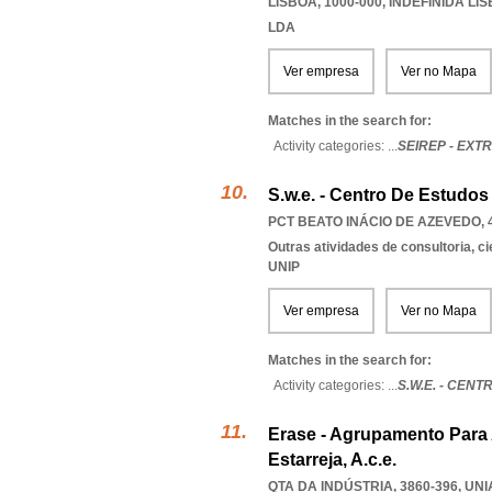
LISBOA, 1000-000
,
INDEFINIDA LI
LDA
Ver empresa
Ver no Mapa
Matches in the search for:
Activity categories: ...
SEIREP - EXT
S.w.e. - Centro De Estudos
PCT BEATO INÁCIO DE AZEVEDO, 
Outras atividades de consultoria, cie
UNIP
Ver empresa
Ver no Mapa
Matches in the search for:
Activity categories: ...
S.W.E. - CEN
Erase - Agrupamento Para
Estarreja, A.c.e.
QTA DA INDÚSTRIA, 3860-396
,
UNI