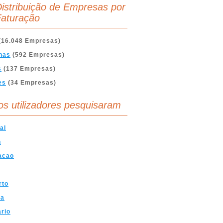
istribuição de Empresas por
aturação
(16.048 Empresas)
nas
(592 Empresas)
s
(137 Empresas)
es
(34 Empresas)
os utilizadores pesquisaram
al
n
acao
rto
ra
ario