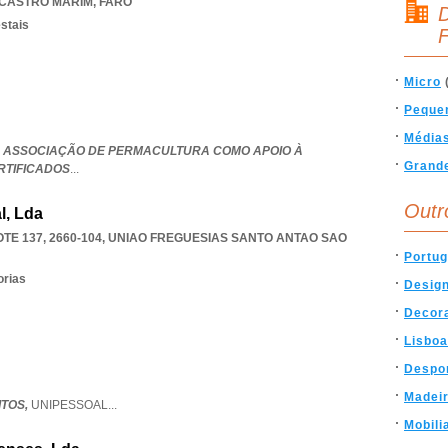
CASTRO MARIM
,
FARO
D
estais
F
Micro
Peque
Média
 ASSOCIAÇÃO DE PERMACULTURA COMO APOIO À
Grand
RTIFICADOS
...
Outr
l, Lda
E 137, 2660-104
,
UNIAO FREGUESIAS SANTO ANTAO SAO
Portug
orias
Desig
Decor
Lisboa
Despo
Madei
ITOS,
UNIPESSOAL
...
Mobili