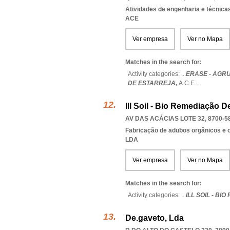
Atividades de engenharia e técnicas
ACE
Ver empresa
Ver no Mapa
Matches in the search for:
Activity categories: ...
ERASE - AGR
DE ESTARREJA,
A.C.E.
...
Ill Soil - Bio Remediação 
AV DAS ACÁCIAS LOTE 32, 8700-5
Fabricação de adubos orgânicos e 
LDA
Ver empresa
Ver no Mapa
Matches in the search for:
Activity categories: ...
ILL SOIL - B
De.gaveto, Lda