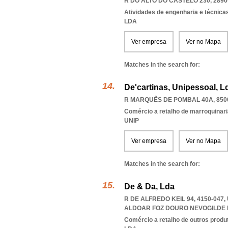
R DO ALTO DO CASTELO 230, 2890
Atividades de engenharia e técnicas
LDA
Ver empresa
Ver no Mapa
Matches in the search for:
De'cartinas, Unipessoal, L
R MARQUÊS DE POMBAL 40A, 850
Comércio a retalho de marroquinari
UNIP
Ver empresa
Ver no Mapa
Matches in the search for:
De & Da, Lda
R DE ALFREDO KEIL 94, 4150-04
ALDOAR FOZ DOURO NEVOGILDE
Comércio a retalho de outros produ