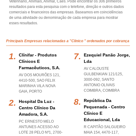
Veterinario, Animais, Animal, Caes. Pode encontrar os 306 primeiros
resultados para esta pesquisa com o telefone, direção e outros dados
comerciais e financeiros das empresas. Baseamos em coincidências
de uma atividade ou denominação de cada empresa para mostrar
esses resultados.
Principais Empresas relacionadas a "Clinico " ordenados por cobrança
Clínifar - Produtos
Ezequiel Panão Jorge,
Clínicos E
Lda
Farmacêuticos, S.a.
AV CALOUSTE
GULBENKIAN 121/125,
AV DOS MOURÕES 121,
3000-092
,
SANTO
4410-500
,
SAO FELIX
ANTONIO OLIVAIS
MARINHA VILA NOVA
COIMBRA
,
COIMBRA
GAIA
,
PORTO
República Da
Hospital Da Luz -
Pequenada - Centro
Centro Clínico Da
Clínico E
Amadora, S.a.
Educacional, Lda
PC ERNESTO MELO
ANTUNES ACESSO AO
R CAPITÃO SALGUEIRO
LOTE 28 PELO Nº1, 2700-
MAIA 154, 4470-117
,