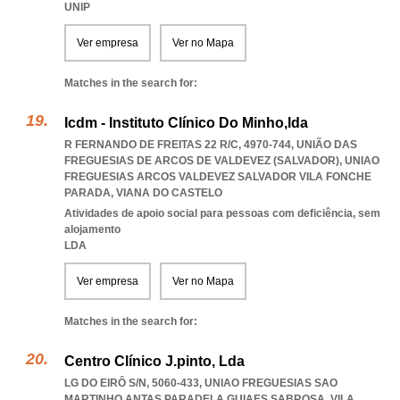
UNIP
Ver empresa
Ver no Mapa
Matches in the search for:
Icdm - Instituto Clínico Do Minho,lda
R FERNANDO DE FREITAS 22 R/C, 4970-744, UNIÃO DAS
FREGUESIAS DE ARCOS DE VALDEVEZ (SALVADOR)
,
UNIAO
FREGUESIAS ARCOS VALDEVEZ SALVADOR VILA FONCHE
PARADA
,
VIANA DO CASTELO
Atividades de apoio social para pessoas com deficiência, sem
alojamento
LDA
Ver empresa
Ver no Mapa
Matches in the search for:
Centro Clínico J.pinto, Lda
LG DO EIRÔ S/N, 5060-433
,
UNIAO FREGUESIAS SAO
MARTINHO ANTAS PARADELA GUIAES SABROSA
,
VILA