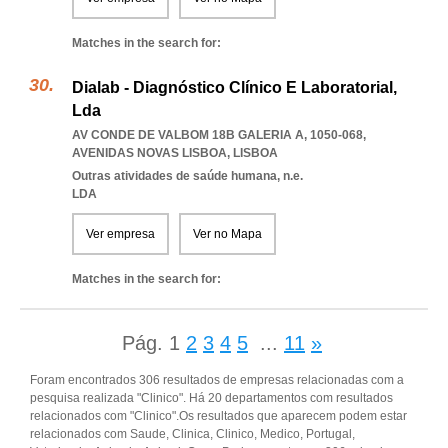
Matches in the search for:
Dialab - Diagnóstico Clínico E Laboratorial,
Lda
AV CONDE DE VALBOM 18B GALERIA A, 1050-068
,
AVENIDAS NOVAS LISBOA
,
LISBOA
Outras atividades de saúde humana, n.e.
LDA
Ver empresa
Ver no Mapa
Matches in the search for:
Pág.
1
2
3
4
5
...
11
»
Foram encontrados 306 resultados de empresas relacionadas com a
pesquisa realizada "Clinico". Há 20 departamentos com resultados
relacionados com "Clinico".Os resultados que aparecem podem estar
relacionados com Saude, Clinica, Clinico, Medico, Portugal,