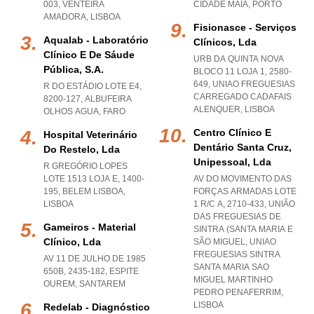
003
,
VENTEIRA
CIDADE MAIA
,
PORTO
AMADORA
,
LISBOA
Fisionasce - Serviços
Aqualab - Laboratório
Clínicos, Lda
Clínico E De Sáude
URB DA QUINTA NOVA
Pública, S.a.
BLOCO 11 LOJA 1, 2580-
649
,
UNIAO FREGUESIAS
R DO ESTÁDIO LOTE E4,
CARREGADO CADAFAIS
8200-127
,
ALBUFEIRA
ALENQUER
,
LISBOA
OLHOS AGUA
,
FARO
Centro Clínico E
Hospital Veterinário
Dentário Santa Cruz,
Do Restelo, Lda
Unipessoal, Lda
R GREGÓRIO LOPES
LOTE 1513 LOJA E, 1400-
AV DO MOVIMENTO DAS
195
,
BELEM LISBOA
,
FORÇAS ARMADAS LOTE
LISBOA
1 R/C A, 2710-433, UNIÃO
DAS FREGUESIAS DE
Gameiros - Material
SINTRA (SANTA MARIA E
Clínico, Lda
SÃO MIGUEL
,
UNIAO
FREGUESIAS SINTRA
AV 11 DE JULHO DE 1985
SANTA MARIA SAO
650B, 2435-182
,
ESPITE
MIGUEL MARTINHO
OUREM
,
SANTAREM
PEDRO PENAFERRIM
,
LISBOA
Redelab - Diagnóstico