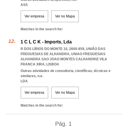
ASS
Ver empresa
Ver no Mapa
Matches in the search for:
1 C L C K - Imports, Lda
R DOS LÍRIOS DO MONTE 10, 2600-859, UNIÃO DAS
FREGUESIAS DE ALHANDRA
,
UNIAO FREGUESIAS
ALHANDRA SAO JOAO MONTES CALHANDRIZ VILA
FRANCA XIRA
,
LISBOA
Outras atividades de consultoria, científicas, técnicas e
similares, n.e.
LDA
Ver empresa
Ver no Mapa
Matches in the search for:
Pág.
1