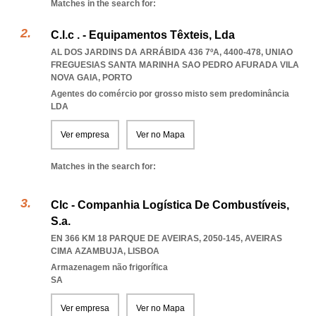
Matches in the search for:
C.l.c . - Equipamentos Têxteis, Lda
AL DOS JARDINS DA ARRÁBIDA 436 7ºA, 4400-478
,
UNIAO
FREGUESIAS SANTA MARINHA SAO PEDRO AFURADA VILA
NOVA GAIA
,
PORTO
Agentes do comércio por grosso misto sem predominância
LDA
Ver empresa
Ver no Mapa
Matches in the search for:
Clc - Companhia Logística De Combustíveis,
S.a.
EN 366 KM 18 PARQUE DE AVEIRAS, 2050-145
,
AVEIRAS
CIMA AZAMBUJA
,
LISBOA
Armazenagem não frigorífica
SA
Ver empresa
Ver no Mapa