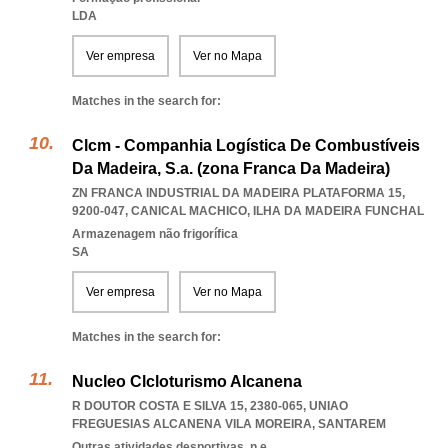
LDA
Ver empresa
Ver no Mapa
Matches in the search for:
Clcm - Companhia Logística De Combustíveis
Da Madeira, S.a. (zona Franca Da Madeira)
ZN FRANCA INDUSTRIAL DA MADEIRA PLATAFORMA 15,
9200-047
,
CANICAL MACHICO
,
ILHA DA MADEIRA FUNCHAL
Armazenagem não frigorífica
SA
Ver empresa
Ver no Mapa
Matches in the search for:
Nucleo Clcloturismo Alcanena
R DOUTOR COSTA E SILVA 15, 2380-065
,
UNIAO
FREGUESIAS ALCANENA VILA MOREIRA
,
SANTAREM
Outras atividades desportivas, n.e.