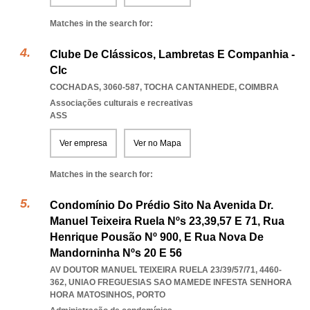
Matches in the search for:
Clube De Clássicos, Lambretas E Companhia -
Clc
COCHADAS, 3060-587
,
TOCHA CANTANHEDE
,
COIMBRA
Associações culturais e recreativas
ASS
Ver empresa
Ver no Mapa
Matches in the search for:
Condomínio Do Prédio Sito Na Avenida Dr.
Manuel Teixeira Ruela Nºs 23,39,57 E 71, Rua
Henrique Pousão Nº 900, E Rua Nova De
Mandorninha Nºs 20 E 56
AV DOUTOR MANUEL TEIXEIRA RUELA 23/39/57/71, 4460-
362
,
UNIAO FREGUESIAS SAO MAMEDE INFESTA SENHORA
HORA MATOSINHOS
,
PORTO