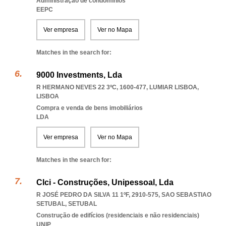
Administração de condomínios
EEPC
Ver empresa
Ver no Mapa
Matches in the search for:
9000 Investments, Lda
R HERMANO NEVES 22 3ºC, 1600-477
,
LUMIAR LISBOA
,
LISBOA
Compra e venda de bens imobiliários
LDA
Ver empresa
Ver no Mapa
Matches in the search for:
Clci - Construções, Unipessoal, Lda
R JOSÉ PEDRO DA SILVA 11 1ºF, 2910-575
,
SAO SEBASTIAO
SETUBAL
,
SETUBAL
Construção de edifícios (residenciais e não residenciais)
UNIP