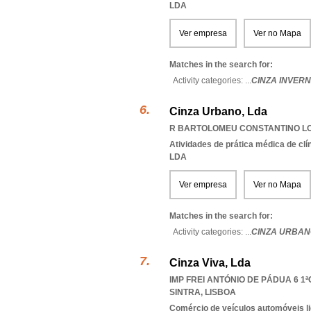
LDA
Ver empresa
Ver no Mapa
Matches in the search for:
Activity categories: ...
CINZA INVER
Cinza Urbano, Lda
R BARTOLOMEU CONSTANTINO LOT
Atividades de prática médica de clí
LDA
Ver empresa
Ver no Mapa
Matches in the search for:
Activity categories: ...
CINZA URBAN
Cinza Viva, Lda
IMP FREI ANTÓNIO DE PÁDUA 6 1ªC
SINTRA
,
LISBOA
Comércio de veículos automóveis li