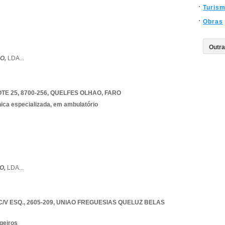
Turis
Obras
NO,
LDA
...
E 25, 8700-256
,
QUELFES OLHAO
,
FARO
nica especializada, em ambulatório
O,
LDA
...
/V ESQ., 2605-209
,
UNIAO FREGUESIAS QUELUZ BELAS
geiros