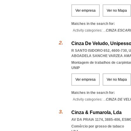
Ver empresa
Ver no Mapa
Matches in the search for:
Activity categories: ...
CINZA ESCAR
Cinza De Veludo, Unipesso
R SANTO ISIDORO 652, 4600-730
ABOADELA SANCHE VARZEA AM
Montagem de trabalhos de carpintari
UNIP
Ver empresa
Ver no Mapa
Matches in the search for:
Activity categories: ...
CINZA DE VE
Cinza & Fumarola, Lda
AV DA PRAIA 1174, 3885-406
,
ESMO
Comércio por grosso de tabaco