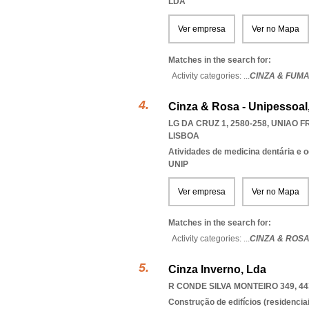
LDA
Ver empresa
Ver no Mapa
Matches in the search for:
Activity categories: ...
CINZA & FUM
Cinza & Rosa - Unipessoal
LG DA CRUZ 1, 2580-258
,
UNIAO F
LISBOA
Atividades de medicina dentária e o
UNIP
Ver empresa
Ver no Mapa
Matches in the search for:
Activity categories: ...
CINZA & ROSA
Cinza Inverno, Lda
R CONDE SILVA MONTEIRO 349, 44
Construção de edifícios (residenciai