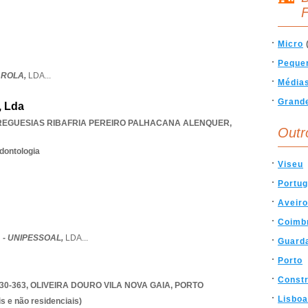
F
Micro
Peque
AROLA,
LDA
...
Média
Grand
, Lda
REGUESIAS RIBAFRIA PEREIRO PALHACANA ALENQUER
,
Outr
dontologia
Viseu
Portug
Aveiro
Coimb
 - UNIPESSOAL,
LDA
...
Guard
Porto
Const
30-363
,
OLIVEIRA DOURO VILA NOVA GAIA
,
PORTO
Lisboa
s e não residenciais)