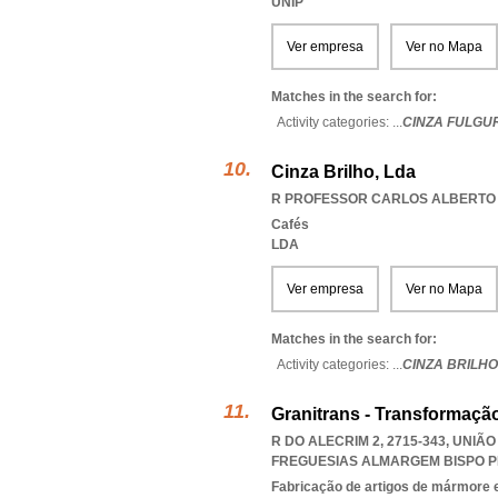
UNIP
Ver empresa
Ver no Mapa
Matches in the search for:
Activity categories: ...
CINZA FULGU
Cinza Brilho, Lda
R PROFESSOR CARLOS ALBERTO M
Cafés
LDA
Ver empresa
Ver no Mapa
Matches in the search for:
Activity categories: ...
CINZA BRILHO
Granitrans - Transformaçã
R DO ALECRIM 2, 2715-343, UNI
FREGUESIAS ALMARGEM BISPO P
Fabricação de artigos de mármore e