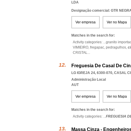
LDA
Designação comercial: GTR NEGR
Ver empresa
Ver no Mapa
Matches in the search for:
Activity categories: ...
granito importa
VIMIEIRO,
fregapac,
pedragulhos,
c
CRISTAL
...
Freguesia De Casal De Cin
LG IGREJA 24, 6300-070
,
CASAL C
Administração Local
AUT
Ver empresa
Ver no Mapa
Matches in the search for:
Activity categories: ...
FREGUESIA D
Massa Cinza - Engenheiros