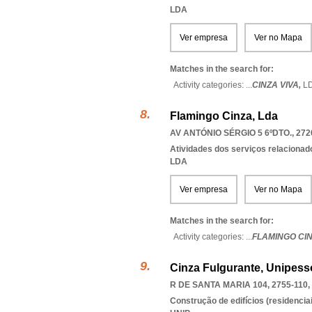
LDA
Ver empresa
Ver no Mapa
Matches in the search for:
Activity categories: ...
CINZA VIVA,
L
Flamingo Cinza, Lda
AV ANTÓNIO SÉRGIO 5 6ºDTO., 272
Atividades dos serviços relacionad
LDA
Ver empresa
Ver no Mapa
Matches in the search for:
Activity categories: ...
FLAMINGO CI
Cinza Fulgurante, Unipess
R DE SANTA MARIA 104, 2755-110
,
Construção de edifícios (residenciai