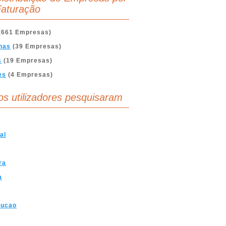
aturação
(661 Empresas)
nas
(39 Empresas)
s
(19 Empresas)
es
(4 Empresas)
os utilizadores pesquisaram
al
ra
a
rucao