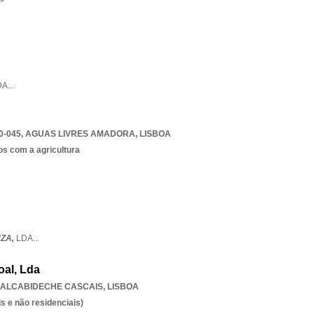
DA
...
0-045
,
AGUAS LIVRES AMADORA
,
LISBOA
os com a agricultura
NZA,
LDA
...
oal, Lda
ALCABIDECHE CASCAIS
,
LISBOA
s e não residenciais)