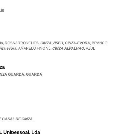
AIS
do,
ROSA ARRONCHES,
CINZA VISEU,
CINZA-ÉVORA,
BRANCO
inza évora,
AMARELO FINO VL,
CINZA ALPALHAO,
AZUL
za
INZA GUARDA
,
GUARDA
E CASAL DE CINZA
...
, Unipessoal, Lda