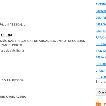
AVEIR
COIM
GUAR
BRAG
PA,
UNIPESSOAL
...
CAST
al, Lda
FARO
, UNIÃO DAS FREGUESIAS DE ABOADELA
,
UNIAO FREGUESIAS
LEIRI
ARANTE
,
PORTO
a e de caixilharia
SANT
BEJA
SETÚ
VIANA
ILHA 
LUDO,
UNIPESSOAL
...
Empre
RIZ OVAR
,
AVEIRO
D