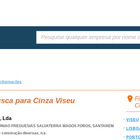
Pesquisar:
informações
Fi
usca para Cinza Viseu
C
, Lda
VISEU
UNIAO FREGUESIAS SALVATERRA MAGOS FOROS
,
SANTAREM
LISBO
 construção diversas, n.e.
PORT