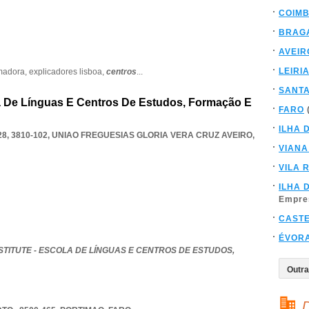
COIM
BRAG
AVEIR
LEIRI
madora,
explicadores lisboa,
centros
...
SANT
la De Línguas E Centros De Estudos, Formação E
FARO
ILHA 
, 3810-102
,
UNIAO FREGUESIAS GLORIA VERA CRUZ AVEIRO
,
VIANA
VILA 
ILHA 
Empre
CAST
ÉVOR
TITUTE - ESCOLA DE LÍNGUAS E CENTROS DE ESTUDOS,
D