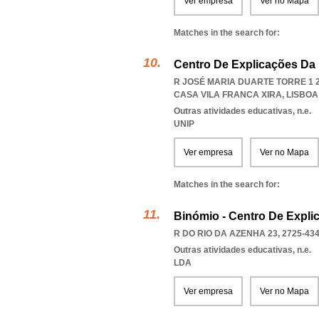
Ver empresa
Ver no Mapa
Matches in the search for:
Centro De Explicações Da 
R JOSÉ MARIA DUARTE TORRE 1 2º
CASA VILA FRANCA XIRA
,
LISBOA
Outras atividades educativas, n.e.
UNIP
Ver empresa
Ver no Mapa
Matches in the search for:
Binómio - Centro De Expli
R DO RIO DA AZENHA 23, 2725-43
Outras atividades educativas, n.e.
LDA
Ver empresa
Ver no Mapa