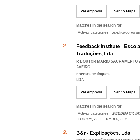
Ver empresa
Ver no Mapa
Matches in the search for:
Activity categories: ...
explicadores a
Feedback Institute - Esco
Traduções, Lda
R DOUTOR MÁRIO SACRAMENTO 28
AVEIRO
Escolas de línguas
LDA
Ver empresa
Ver no Mapa
Matches in the search for:
Activity categories: ...
FEEDBACK INS
FORMAÇÃO E TRADUÇÕES
...
B&r - Explicações, Lda