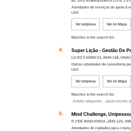
BC DAS ROMÃNZEIRAS LOTE 3 5ºDT
Atividades de serviços de apoio à 
LDA
Ver empresa
Ver no Mapa
Matches in the search for:
Super Lição - Gestão De P
LG DO CARMO 51, 8000-148
,
UNIA
Outras atividades de consultoria pa
LDA
Ver empresa
Ver no Mapa
Matches in the search for:
Activity categories: ...
apoio escolar,
c
Mind Challenge, Unipessoa
R 1ºDE MAIO 93/93A, 2845-125
,
AM
Atividades de cuidados para crianç