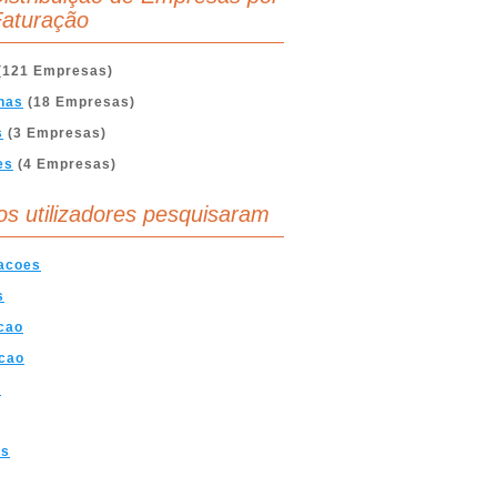
aturação
(121 Empresas)
nas
(18 Empresas)
s
(3 Empresas)
es
(4 Empresas)
os utilizadores pesquisaram
cacoes
s
cao
cao
a
os