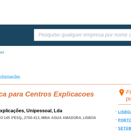
Pesquisar:
oes
informações
F
ca para Centros Explicacoes
p
xplicações, Unipessoal, Lda
LISBO
145 3ºESQ., 2700-413
,
MINA AGUA AMADORA
,
LISBOA
PORT
SETÚ