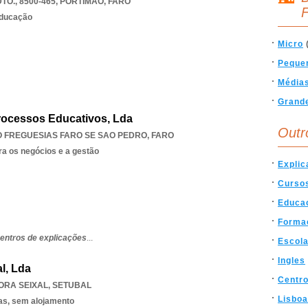
O., 8500-465
,
PORTIMAO
,
FARO
F
educação
Micro
Peque
Média
Grand
rocessos Educativos, Lda
Outr
O FREGUESIAS FARO SE SAO PEDRO
,
FARO
ra os negócios e a gestão
Expli
Curso
Educa
Forma
entros de explicações
...
Escol
Ingles
l, Lda
Centr
ORA SEIXAL
,
SETUBAL
Lisboa
as, sem alojamento