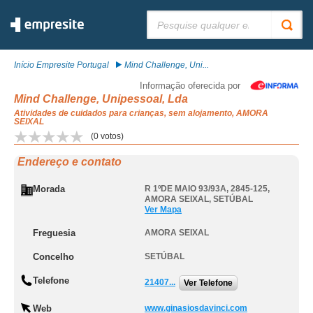
Pesquisar:
Início Empresite Portugal
Mind Challenge, Uni...
Informação oferecida por
Mind Challenge, Unipessoal, Lda
Atividades de cuidados para crianças, sem alojamento, AMORA
SEIXAL
(
0
votos)
Endereço e contato
Morada
R 1ºDE MAIO 93/93A, 2845-125
,
AMORA SEIXAL
,
SETÚBAL
Ver Mapa
Freguesia
AMORA SEIXAL
Concelho
SETÚBAL
Telefone
21407...
Ver Telefone
Web
www.ginasiosdavinci.com