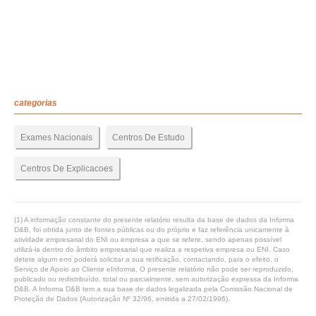
categorias
Exames Nacionais
Centros De Estudo
Centros De Explicacoes
(1) A informação constante do presente relatório resulta da base de dados da Informa
D&B, foi obtida junto de fontes públicas ou do próprio e faz referência unicamente à
atividade empresarial do ENI ou empresa a que se refere, sendo apenas possível
utilizá-la dentro do âmbito empresarial que realiza a respetiva empresa ou ENI. Caso
detete algum erro poderá solicitar a sua retificação, contactando, para o efeito, o
Serviço de Apoio ao Cliente eInforma. O presente relatório não pode ser reproduzido,
publicado ou redistribuído, total ou parcialmente, sem autorização expressa da Informa
D&B. A Informa D&B tem a sua base de dados legalizada pela Comissão Nacional de
Proteção de Dados (Autorização Nº 32/96, emitida a 27/02/1996).