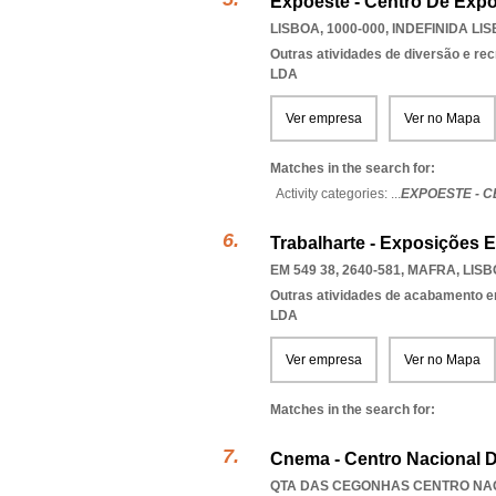
Expoeste - Centro De Expo
LISBOA, 1000-000
,
INDEFINIDA LI
Outras atividades de diversão e recr
LDA
Ver empresa
Ver no Mapa
Matches in the search for:
Activity categories: ...
EXPOESTE - 
Trabalharte - Exposições 
EM 549 38, 2640-581
,
MAFRA
,
LISB
Outras atividades de acabamento em
LDA
Ver empresa
Ver no Mapa
Matches in the search for:
Cnema - Centro Nacional D
QTA DAS CEGONHAS CENTRO NACI