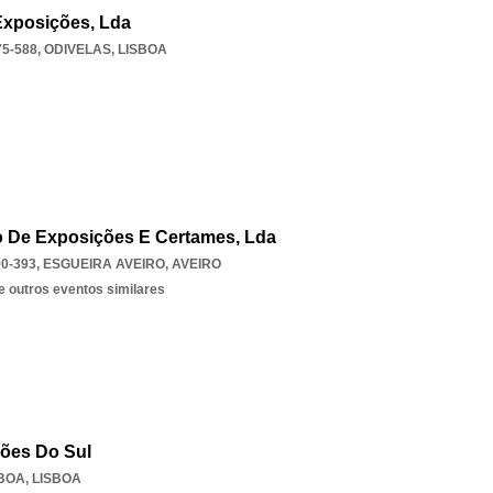
 Exposições, Lda
75-588
,
ODIVELAS
,
LISBOA
o De Exposições E Certames, Lda
0-393
,
ESGUEIRA AVEIRO
,
AVEIRO
e outros eventos similares
ções Do Sul
SBOA
,
LISBOA