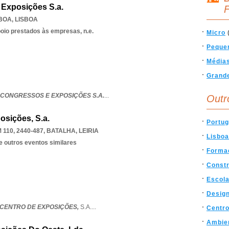
 Exposições S.a.
F
SBOA
,
LISBOA
poio prestados às empresas, n.e.
Micro
Peque
Média
Grand
 CONGRESSOS E EXPOSIÇÕES S.A.
...
Outr
osições, S.a.
Portug
110, 2440-487
,
BATALHA
,
LEIRIA
Lisboa
e outros eventos similares
Forma
Const
Escol
Desig
 CENTRO DE EXPOSIÇÕES,
S.A.
...
Centr
Ambie