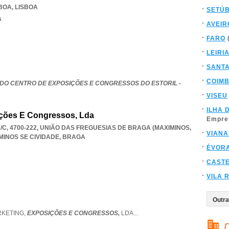
SBOA
,
LISBOA
SETÚ
s
AVEIR
FARO
LEIRI
SANT
COIM
DO CENTRO DE EXPOSIÇÕES E CONGRESSOS DO ESTORIL -
VISEU
ILHA 
sições E Congressos, Lda
Empre
/C, 4700-222, UNIÃO DAS FREGUESIAS DE BRAGA (MAXIMINOS
,
VIANA
INOS SE CIVIDADE
,
BRAGA
ÉVOR
CAST
VILA 
RKETING,
EXPOSIÇÕES E CONGRESSOS,
LDA
...
D