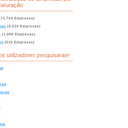
aturação
(71.724 Empresas)
nas
(4.210 Empresas)
s
(1.090 Empresas)
es
(310 Empresas)
os utilizadores pesquisaram
al
cao
rucao
a
n
o
nte