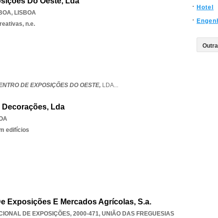
sições Do Oeste, Lda
Hotel
SBOA
,
LISBOA
Engen
eativas, n.e.
CENTRO DE EXPOSIÇÕES DO OESTE,
LDA
...
E Decorações, Lda
OA
 edifícios
e Exposições E Mercados Agrícolas, S.a.
ONAL DE EXPOSIÇÕES, 2000-471, UNIÃO DAS FREGUESIAS