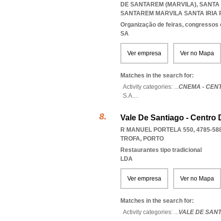
DE SANTAREM (MARVILA), SANTA 
SANTAREM MARVILA SANTA IRIA 
Organização de feiras, congressos 
SA
Ver empresa
Ver no Mapa
Matches in the search for:
Activity categories: ...
CNEMA - CEN
S.A.
...
Vale De Santiago - Centro
R MANUEL PORTELA 550, 4785-58
TROFA
,
PORTO
Restaurantes tipo tradicional
LDA
Ver empresa
Ver no Mapa
Matches in the search for:
Activity categories: ...
VALE DE SAN