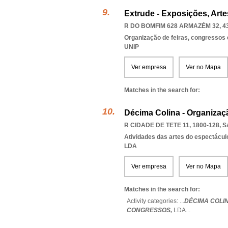
Extrude - Exposições, Arte
R DO BOMFIM 628 ARMAZÉM 32, 4
Organização de feiras, congressos 
UNIP
Ver empresa
Ver no Mapa
Matches in the search for:
Décima Colina - Organiza
R CIDADE DE TETE 11, 1800-128
,
S
Atividades das artes do espectácul
LDA
Ver empresa
Ver no Mapa
Matches in the search for:
Activity categories: ...
DÉCIMA COLI
CONGRESSOS,
LDA
...