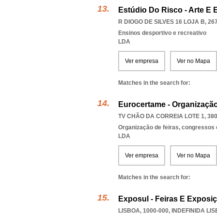
Estúdio Do Risco - Arte E
R DIOGO DE SILVES 16 LOJA B, 26
Ensinos desportivo e recreativo
LDA
Ver empresa
Ver no Mapa
Matches in the search for:
Eurocertame - Organizaçã
TV CHÃO DA CORREIA LOTE 1, 380
Organização de feiras, congressos 
LDA
Ver empresa
Ver no Mapa
Matches in the search for:
Exposul - Feiras E Exposi
LISBOA, 1000-000
,
INDEFINIDA LI