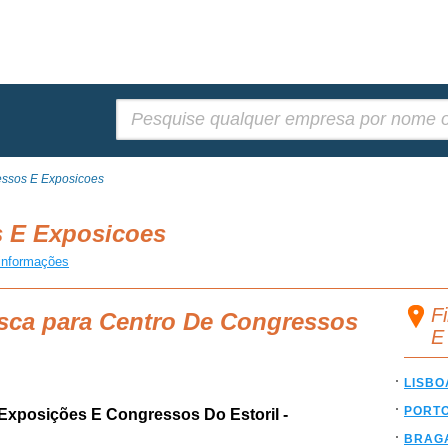
Pesquisar:
ssos E Exposicoes
s E Exposicoes
informações
F
usca para Centro De Congressos
E
LISBO
PORT
Exposições E Congressos Do Estoril -
BRAG