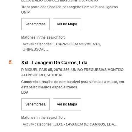
LECA BALIO GUIFOES MATOSINHOS
,
PORTO
Transporte ocasional de passageiros em veículos ligeiros
UNIP
Ver empresa
Ver no Mapa
Matches in the search for:
Activity categories: ...
CARROS EM MOVIMENTO,
UNIPESSOAL
...
Xxl - Lavagem De Carros, Lda
R MIGUEL PAIS 65, 2870-356
,
UNIAO FREGUESIAS MONTIJO
AFONSOEIRO
,
SETUBAL
Comércio a retalho de combustível para veículos a motor, em
estabelecimentos especializados
LDA
Ver empresa
Ver no Mapa
Matches in the search for:
Activity categories: ...
XXL - LAVAGEM DE CARROS,
LDA
...