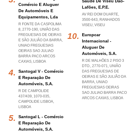
Saúde De Viseu Dão-
Comércio E Aluguer
Lafões, E.p.e.
De Automóveis E
AV REI DOM DUARTE,
Equipamentos, Lda
3500-643
,
RANHADOS
R FONTE DA CASPOLIMA
VISEU
,
VISEU
8, 2770-190, UNIÃO DAS
Europcar
FREGUESIAS DE OEIRAS
E SÃO JULIÃO DA BARRA
,
Internacional -
UNIAO FREGUESIAS
Aluguer De
OEIRAS SAO JULIAO
Automóveis, S.a.
BARRA PACO ARCOS
R DE MALHÕES 2 PISO 3
CAXIAS
,
LISBOA
DTO., 2770-071, UNIÃO
Santogal V - Comércio
DAS FREGUESIAS DE
OEIRAS E SÃO JULIÃO DA
E Reparação De
BARRA
,
UNIAO
Automóveis, S.a.
FREGUESIAS OEIRAS
R DE CAMPOLIDE
SAO JULIAO BARRA PACO
437/439, 1070-035
,
ARCOS CAXIAS
,
LISBOA
CAMPOLIDE LISBOA
,
LISBOA
Santogal L - Comércio
E Reparação De
Automóveis, S.a.