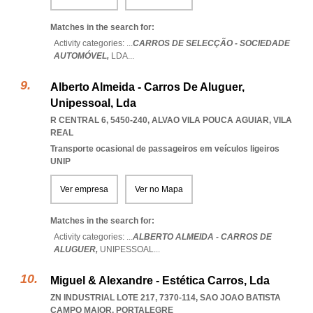
Matches in the search for:
Activity categories: ...
CARROS DE SELECÇÃO - SOCIEDADE
AUTOMÓVEL,
LDA
...
Alberto Almeida - Carros De Aluguer,
Unipessoal, Lda
R CENTRAL 6, 5450-240
,
ALVAO VILA POUCA AGUIAR
,
VILA
REAL
Transporte ocasional de passageiros em veículos ligeiros
UNIP
Ver empresa
Ver no Mapa
Matches in the search for:
Activity categories: ...
ALBERTO ALMEIDA - CARROS DE
ALUGUER,
UNIPESSOAL
...
Miguel & Alexandre - Estética Carros, Lda
ZN INDUSTRIAL LOTE 217, 7370-114
,
SAO JOAO BATISTA
CAMPO MAIOR
,
PORTALEGRE