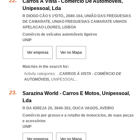
Carros À Vista - Comércio De Automóveis,
Unipessoal, Lda
R DIOGO CÃO 5 1ºDTO., 2680-164, UNIÃO DAS FREGUESIAS
DE CAMARATE
,
UNIAO FREGUESIAS CAMARATE UNHOS
APELACAO LOURES
,
LISBOA
Comércio de veículos automóveis ligeiros
UNIP
Ver empresa
Ver no Mapa
Matches in the search for:
Activity categories: ...
CARROS À VISTA - COMÉRCIO DE
AUTOMÓVEIS,
UNIPESSOAL
...
Sarazina World - Carros E Motos, Unipessoal,
Lda
R DA IGREJA 20, 3840-302
,
OUCA VAGOS
,
AVEIRO
Comércio por grosso e a retalho de motociclos, de suas peças
e acessórios
UNIP
Ver empresa
Ver no Mapa