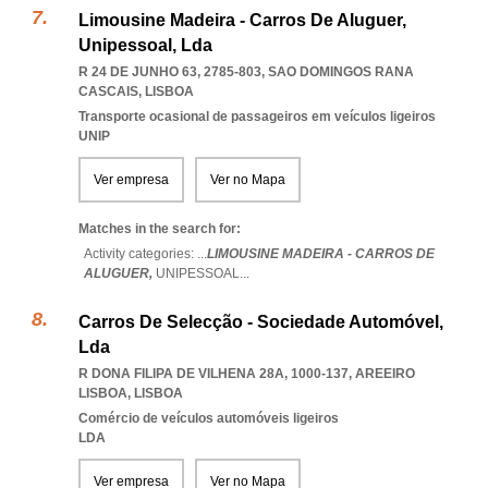
Limousine Madeira - Carros De Aluguer,
Unipessoal, Lda
R 24 DE JUNHO 63, 2785-803
,
SAO DOMINGOS RANA
CASCAIS
,
LISBOA
Transporte ocasional de passageiros em veículos ligeiros
UNIP
Ver empresa
Ver no Mapa
Matches in the search for:
Activity categories: ...
LIMOUSINE MADEIRA - CARROS DE
ALUGUER,
UNIPESSOAL
...
Carros De Selecção - Sociedade Automóvel,
Lda
R DONA FILIPA DE VILHENA 28A, 1000-137
,
AREEIRO
LISBOA
,
LISBOA
Comércio de veículos automóveis ligeiros
LDA
Ver empresa
Ver no Mapa