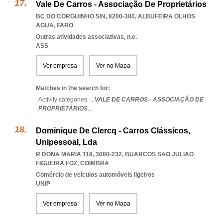
Vale De Carros - Associação De Proprietários
BC DO CORGUINHO S/N, 8200-380
,
ALBUFEIRA OLHOS
AGUA
,
FARO
Outras atividades associativas, n.e.
ASS
Ver empresa
Ver no Mapa
Matches in the search for:
Activity categories: ...
VALE DE CARROS - ASSOCIAÇÃO DE
PROPRIETÁRIOS
...
Dominique De Clercq - Carros Clássicos,
Unipessoal, Lda
R DONA MARIA 118, 3080-232
,
BUARCOS SAO JULIAO
FIGUEIRA FOZ
,
COIMBRA
Comércio de veículos automóveis ligeiros
UNIP
Ver empresa
Ver no Mapa