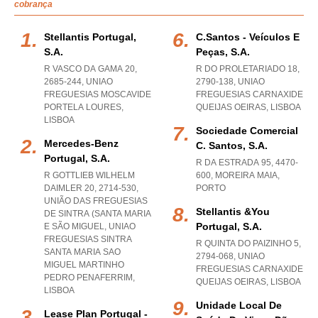
cobrança
Stellantis Portugal,
C.santos - Veículos E
S.a.
Peças, S.a.
R VASCO DA GAMA 20,
R DO PROLETARIADO 18,
2685-244
,
UNIAO
2790-138
,
UNIAO
FREGUESIAS MOSCAVIDE
FREGUESIAS CARNAXIDE
PORTELA LOURES
,
QUEIJAS OEIRAS
,
LISBOA
LISBOA
Sociedade Comercial
Mercedes-Benz
C. Santos, S.a.
Portugal, S.a.
R DA ESTRADA 95, 4470-
R GOTTLIEB WILHELM
600
,
MOREIRA MAIA
,
DAIMLER 20, 2714-530,
PORTO
UNIÃO DAS FREGUESIAS
Stellantis &you
DE SINTRA (SANTA MARIA
Portugal, S.a.
E SÃO MIGUEL
,
UNIAO
FREGUESIAS SINTRA
R QUINTA DO PAIZINHO 5,
SANTA MARIA SAO
2794-068
,
UNIAO
MIGUEL MARTINHO
FREGUESIAS CARNAXIDE
PEDRO PENAFERRIM
,
QUEIJAS OEIRAS
,
LISBOA
LISBOA
Unidade Local De
Lease Plan Portugal -