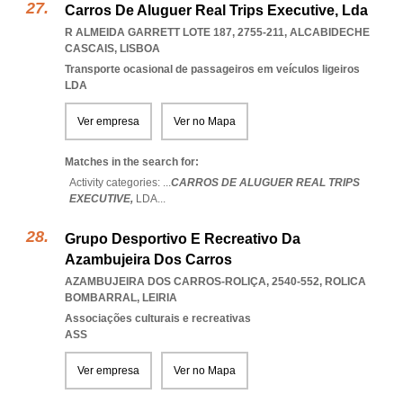
Carros De Aluguer Real Trips Executive, Lda
R ALMEIDA GARRETT LOTE 187, 2755-211
,
ALCABIDECHE
CASCAIS
,
LISBOA
Transporte ocasional de passageiros em veículos ligeiros
LDA
Ver empresa
Ver no Mapa
Matches in the search for:
Activity categories: ...
CARROS DE ALUGUER REAL TRIPS
EXECUTIVE,
LDA
...
Grupo Desportivo E Recreativo Da
Azambujeira Dos Carros
AZAMBUJEIRA DOS CARROS-ROLIÇA, 2540-552
,
ROLICA
BOMBARRAL
,
LEIRIA
Associações culturais e recreativas
ASS
Ver empresa
Ver no Mapa