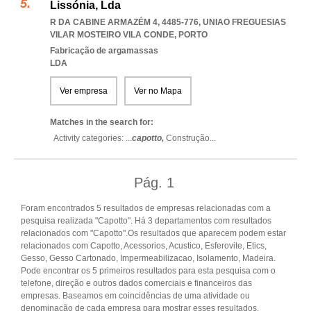
Lissónia, Lda
R DA CABINE ARMAZÉM 4, 4485-776
,
UNIAO FREGUESIAS
VILAR MOSTEIRO VILA CONDE
,
PORTO
Fabricação de argamassas
LDA
Ver empresa
Ver no Mapa
Matches in the search for:
Activity categories: ...
capotto,
Construção
...
Pág.
1
Foram encontrados 5 resultados de empresas relacionadas com a
pesquisa realizada "Capotto". Há 3 departamentos com resultados
relacionados com "Capotto".Os resultados que aparecem podem estar
relacionados com Capotto, Acessorios, Acustico, Esferovite, Etics,
Gesso, Gesso Cartonado, Impermeabilizacao, Isolamento, Madeira.
Pode encontrar os 5 primeiros resultados para esta pesquisa com o
telefone, direção e outros dados comerciais e financeiros das
empresas. Baseamos em coincidências de uma atividade ou
denominação de cada empresa para mostrar esses resultados.