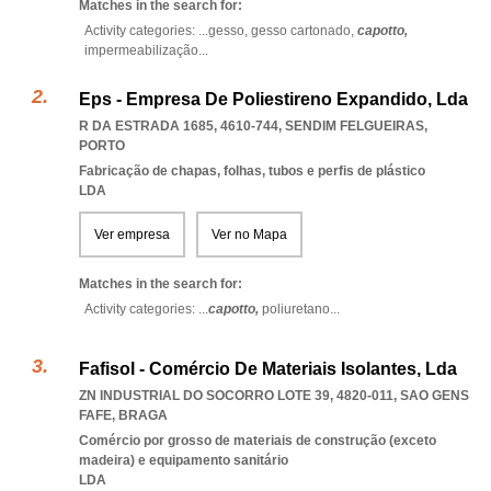
Matches in the search for:
Activity categories: ...
gesso,
gesso cartonado,
capotto,
impermeabilização
...
Eps - Empresa De Poliestireno Expandido, Lda
R DA ESTRADA 1685, 4610-744
,
SENDIM FELGUEIRAS
,
PORTO
Fabricação de chapas, folhas, tubos e perfis de plástico
LDA
Ver empresa
Ver no Mapa
Matches in the search for:
Activity categories: ...
capotto,
poliuretano
...
Fafisol - Comércio De Materiais Isolantes, Lda
ZN INDUSTRIAL DO SOCORRO LOTE 39, 4820-011
,
SAO GENS
FAFE
,
BRAGA
Comércio por grosso de materiais de construção (exceto
madeira) e equipamento sanitário
LDA