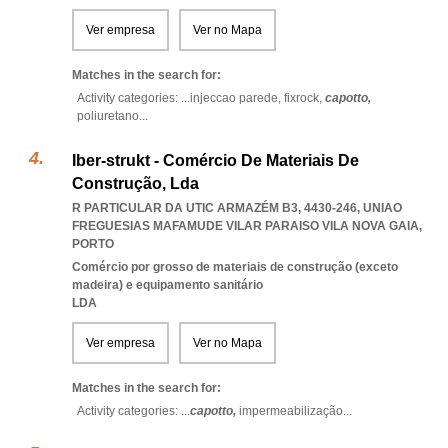
Ver empresa
Ver no Mapa
Matches in the search for:
Activity categories: ...
injeccao parede,
fixrock,
capotto,
poliuretano
...
Iber-strukt - Comércio De Materiais De
Construção, Lda
R PARTICULAR DA UTIC ARMAZÉM B3, 4430-246
,
UNIAO
FREGUESIAS MAFAMUDE VILAR PARAISO VILA NOVA GAIA
,
PORTO
Comércio por grosso de materiais de construção (exceto
madeira) e equipamento sanitário
LDA
Ver empresa
Ver no Mapa
Matches in the search for:
Activity categories: ...
capotto,
impermeabilização
...