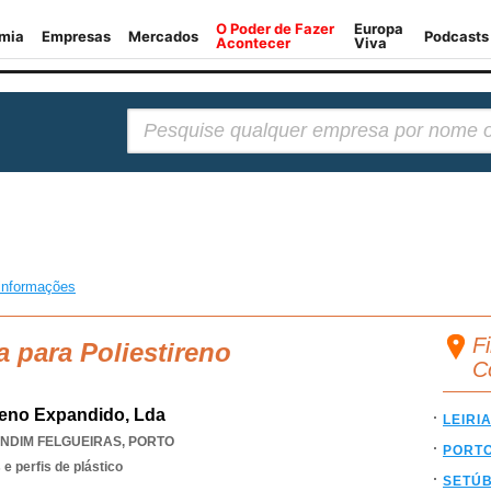
Pesquisar:
informações
Fi
a para Poliestireno
C
reno Expandido, Lda
LEIRI
NDIM FELGUEIRAS
,
PORTO
PORT
e perfis de plástico
SETÚ