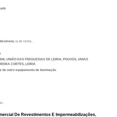
zado
liestireno,
la de rocha
...
a
498, UNIÃO DAS FREGUESIAS DE LEIRIA, POUSOS
,
UNIAO
RREIRA CORTES
,
LEIRIA
e de outro equipamento de iluminação
nil
...
mercial De Revestimentos E Impermeabilizações,