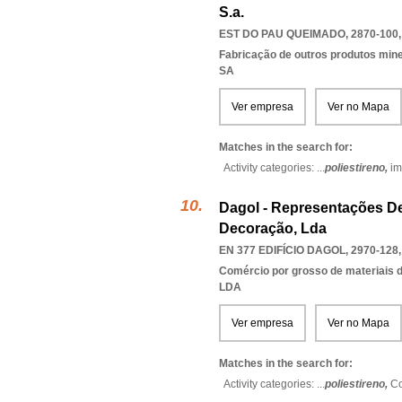
S.a.
EST DO PAU QUEIMADO, 2870-100
Fabricação de outros produtos miner
SA
Ver empresa
Ver no Mapa
Matches in the search for:
Activity categories: ...
poliestireno,
im
Dagol - Representações De
Decoração, Lda
EN 377 EDIFÍCIO DAGOL, 2970-128
Comércio por grosso de materiais d
LDA
Ver empresa
Ver no Mapa
Matches in the search for:
Activity categories: ...
poliestireno,
Co