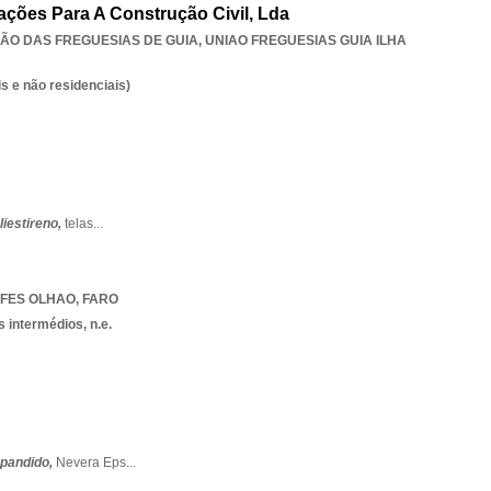
ações Para A Construção Civil, Lda
NIÃO DAS FREGUESIAS DE GUIA
,
UNIAO FREGUESIAS GUIA ILHA
s e não residenciais)
liestireno,
telas
...
FES OLHAO
,
FARO
 intermédios, n.e.
xpandido,
Nevera Eps
...