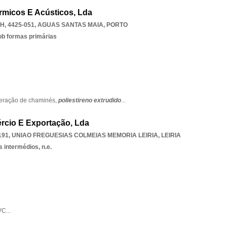
érmicos E Acústicos, Lda
, 4425-051
,
AGUAS SANTAS MAIA
,
PORTO
ob formas primárias
eração de chaminés,
poliestireno extrudido
...
rcio E Exportação, Lda
191
,
UNIAO FREGUESIAS COLMEIAS MEMORIA LEIRIA
,
LEIRIA
 intermédios, n.e.
VC
...