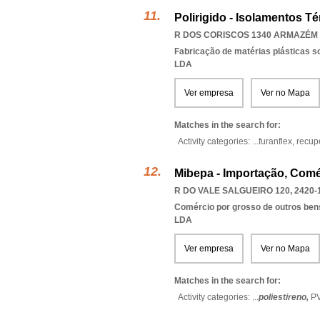
Polirigido - Isolamentos T
R DOS CORISCOS 1340 ARMAZÉM H
Fabricação de matérias plásticas s
LDA
Ver empresa
Ver no Mapa
Matches in the search for:
Activity categories: ...
furanflex,
recup
Mibepa - Importação, Comé
R DO VALE SALGUEIRO 120, 2420-
Comércio por grosso de outros bens
LDA
Ver empresa
Ver no Mapa
Matches in the search for:
Activity categories: ...
poliestireno,
P