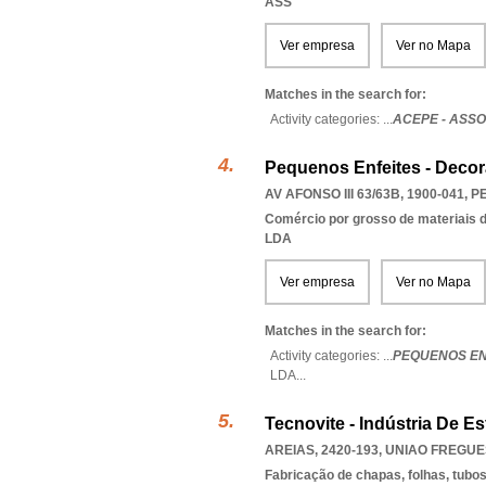
ASS
Ver empresa
Ver no Mapa
Matches in the search for:
Activity categories: ...
ACEPE - ASS
Pequenos Enfeites - Decor
AV AFONSO III 63/63B, 1900-041
,
P
Comércio por grosso de materiais d
LDA
Ver empresa
Ver no Mapa
Matches in the search for:
Activity categories: ...
PEQUENOS EN
LDA
...
Tecnovite - Indústria De Es
AREIAS, 2420-193
,
UNIAO FREGUE
Fabricação de chapas, folhas, tubos 