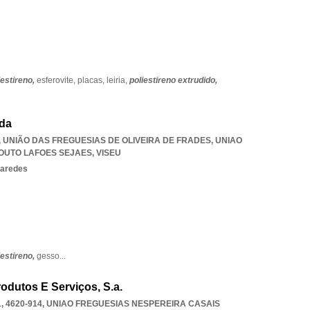
iestireno,
esferovite,
placas,
leiria,
poliestireno extrudido,
Lda
0, UNIÃO DAS FREGUESIAS DE OLIVEIRA DE FRADES
,
UNIAO
SOUTO LAFOES SEJAES
,
VISEU
paredes
iestireno,
gesso
...
odutos E Serviços, S.a.
 4620-914
,
UNIAO FREGUESIAS NESPEREIRA CASAIS