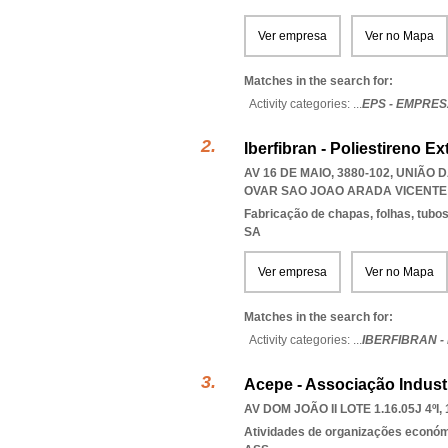
Ver empresa
Ver no Mapa
Matches in the search for:
Activity categories: ...
EPS - EMPRES
Iberfibran - Poliestireno Ex
AV 16 DE MAIO, 3880-102, UNIÃO
OVAR SAO JOAO ARADA VICENTE
Fabricação de chapas, folhas, tubos 
SA
Ver empresa
Ver no Mapa
Matches in the search for:
Activity categories: ...
IBERFIBRAN -
Acepe - Associação Indust
AV DOM JOÃO II LOTE 1.16.05J 4ºI,
Atividades de organizações económ