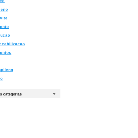
ico
ileno
vite
ento
rucao
meabilizacao
mentos
s
opileno
co