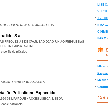
LISBO
VISEU
AVEIR
BRAG
A DE POLIESTIRENO EXPANDIDO,
LDA
...
COIM
trudido, S.a.
FARO
 DAS FREGUESIAS DE OVAR, SÃO JOÃO
,
UNIAO FREGUESIAS
 PEREIRA JUSA
,
AVEIRO
D
e perfis de plástico
F
Micro
Peque
Média
 POLIESTIRENO EXTRUDIDO,
S.A.
...
Grand
rial Do Poliestireno Expandido
Outr
 1990-083
,
PARQUE NACOES LISBOA
,
LISBOA
icas e patronais