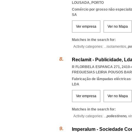
LOUSADA
,
PORTO
Comércio por grosso não especiali
SA
Ver empresa
Ver no Mapa
Matches in the search for:
Activity categories: ...
isolamentos,
po
Reclamit - Publicidade, Ld
R FLORBELA ESPANCA 271, 2410-
FREGUESIAS LEIRIA POUSOS BA
Fabricação de lâmpadas eléctricas 
LDA
Ver empresa
Ver no Mapa
Matches in the search for:
Activity categories: ...
poliestireno,
vi
Imperalum - Sociedade Co