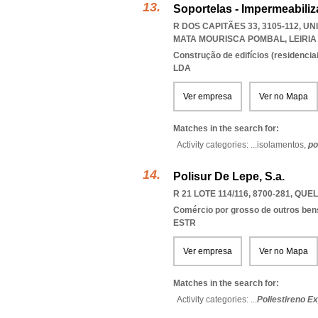
Soportelas - Impermeabiliz
R DOS CAPITÃES 33, 3105-112, U
MATA MOURISCA POMBAL
,
LEIRIA
Construção de edifícios (residenciai
LDA
Ver empresa
Ver no Mapa
Matches in the search for:
Activity categories: ...
isolamentos,
po
Polisur De Lepe, S.a.
R 21 LOTE 114/116, 8700-281
,
QUEL
Comércio por grosso de outros bens
ESTR
Ver empresa
Ver no Mapa
Matches in the search for:
Activity categories: ...
Poliestireno E