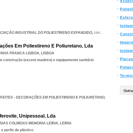
Acust
Poliet
Esfero
Isolam
OCIAÇÃO INDUSTRIAL DO POLIESTIRENO EXPANDIDO,
cívil
...
Const
Imper
ações Em Poliestireno E Poliuretano, Lda
Isola
ENHA FRANCA LISBOA
,
LISBOA
Placa
e construção (exceto madeira) e equipamento sanitário
Polipr
Termi
FEITES - DECORAÇÕES EM POLIESTIRENO E POLIURETANO,
ferovite, Unipessoal, Lda
SIAS COLMEIAS MEMORIA LEIRIA
,
LEIRIA
e perfis de plástico