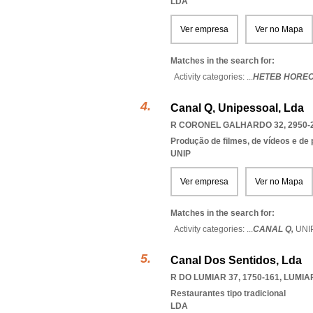
LDA
Ver empresa
Ver no Mapa
Matches in the search for:
Activity categories: ...
HETEB HORE
Canal Q, Unipessoal, Lda
R CORONEL GALHARDO 32, 2950-
Produção de filmes, de vídeos e de
UNIP
Ver empresa
Ver no Mapa
Matches in the search for:
Activity categories: ...
CANAL Q,
UNI
Canal Dos Sentidos, Lda
R DO LUMIAR 37, 1750-161
,
LUMIA
Restaurantes tipo tradicional
LDA