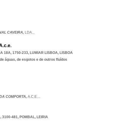
AL CAVEIRA,
LDA
...
.c.e.
 18A, 1750-233
,
LUMIAR LISBOA
,
LISBOA
de águas, de esgotos e de outros fluídos
 DA COMPORTA,
A.C.E.
...
 3100-481
,
POMBAL
,
LEIRIA