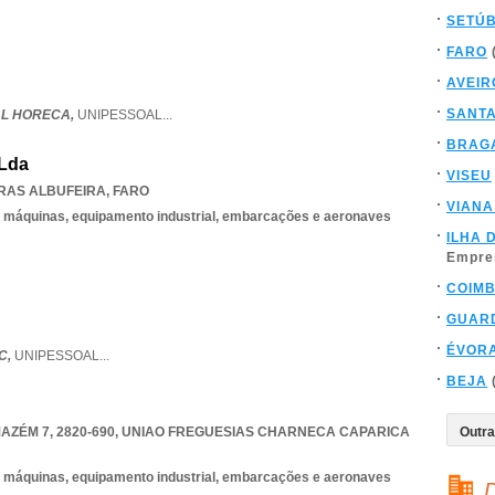
SETÚ
FARO
AVEIR
SANT
L HORECA,
UNIPESSOAL
...
BRAG
 Lda
VISEU
RAS ALBUFEIRA
,
FARO
VIANA
 máquinas, equipamento industrial, embarcações e aeronaves
ILHA 
Empre
COIM
GUAR
ÉVOR
C,
UNIPESSOAL
...
BEJA
AZÉM 7, 2820-690
,
UNIAO FREGUESIAS CHARNECA CAPARICA
 máquinas, equipamento industrial, embarcações e aeronaves
D