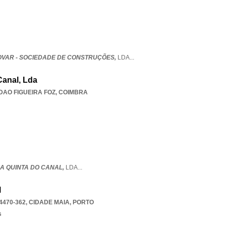
OVAR - SOCIEDADE DE CONSTRUÇÕES,
LDA
...
anal, Lda
DAO FIGUEIRA FOZ
,
COIMBRA
A QUINTA DO CANAL,
LDA
...
l
4470-362
,
CIDADE MAIA
,
PORTO
s