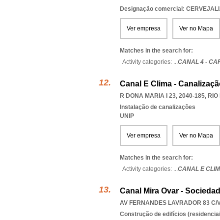
Designação comercial: CERVEJA
Ver empresa
Ver no Mapa
Matches in the search for:
Activity categories: ...
CANAL 4 - CA
Canal E Clima - Canalizaçã
R DONA MARIA I 23, 2040-185
,
RIO
Instalação de canalizações
UNIP
Ver empresa
Ver no Mapa
Matches in the search for:
Activity categories: ...
CANAL E CLIM
Canal Mira Ovar - Socieda
AV FERNANDES LAVRADOR 83 C/V,
Construção de edifícios (residenciai