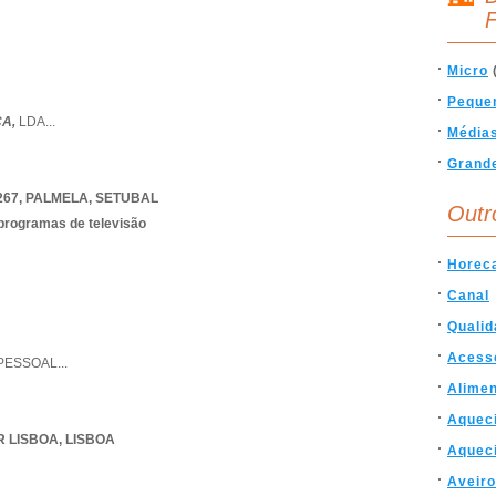
F
Micro
Peque
CA,
LDA
...
Média
Grand
267
,
PALMELA
,
SETUBAL
Outr
 programas de televisão
Horec
Canal
Qualid
Acess
PESSOAL
...
Alime
Aquec
R LISBOA
,
LISBOA
Aquec
Aveiro