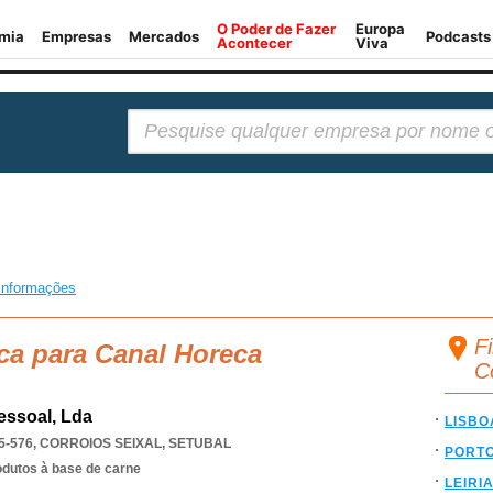
Pesquisar:
informações
F
ca para Canal Horeca
C
essoal, Lda
LISBO
5-576
,
CORROIOS SEIXAL
,
SETUBAL
PORT
odutos à base de carne
LEIRI