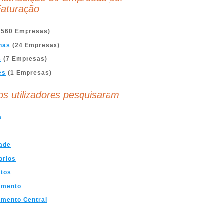
aturação
(560 Empresas)
nas
(24 Empresas)
s
(7 Empresas)
es
(1 Empresas)
os utilizadores pesquisaram
a
ade
orios
ntos
imento
imento Central