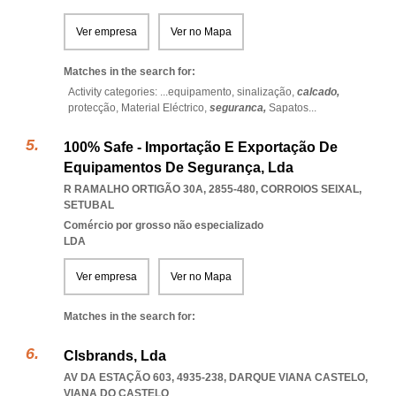
Ver empresa
Ver no Mapa
Matches in the search for:
Activity categories: ...
equipamento,
sinalização,
calcado,
protecção,
Material Eléctrico,
seguranca,
Sapatos
...
100% Safe - Importação E Exportação De
Equipamentos De Segurança, Lda
R RAMALHO ORTIGÃO 30A, 2855-480
,
CORROIOS SEIXAL
,
SETUBAL
Comércio por grosso não especializado
LDA
Ver empresa
Ver no Mapa
Matches in the search for:
Clsbrands, Lda
AV DA ESTAÇÃO 603, 4935-238
,
DARQUE VIANA CASTELO
,
VIANA DO CASTELO