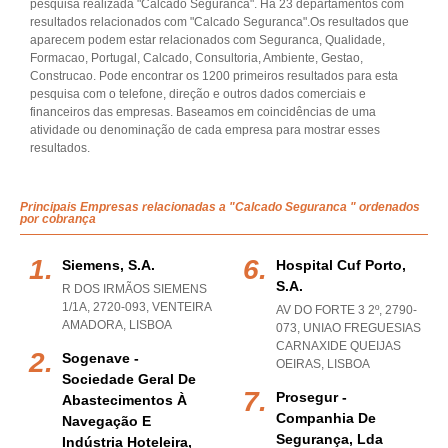
pesquisa realizada "Calcado Seguranca". Há 23 departamentos com
resultados relacionados com "Calcado Seguranca".Os resultados que
aparecem podem estar relacionados com Seguranca, Qualidade,
Formacao, Portugal, Calcado, Consultoria, Ambiente, Gestao,
Construcao. Pode encontrar os 1200 primeiros resultados para esta
pesquisa com o telefone, direção e outros dados comerciais e
financeiros das empresas. Baseamos em coincidências de uma
atividade ou denominação de cada empresa para mostrar esses
resultados.
Principais Empresas relacionadas a "Calcado Seguranca " ordenados
por cobrança
Siemens, S.a.
Hospital Cuf Porto,
S.a.
R DOS IRMÃOS SIEMENS
1/1A, 2720-093
,
VENTEIRA
AV DO FORTE 3 2º, 2790-
AMADORA
,
LISBOA
073
,
UNIAO FREGUESIAS
CARNAXIDE QUEIJAS
Sogenave -
OEIRAS
,
LISBOA
Sociedade Geral De
Prosegur -
Abastecimentos À
Companhia De
Navegação E
Segurança, Lda
Indústria Hoteleira,