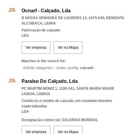
Ocnarf - Calçado, Lda
R NOSSA SENHORA DE LOURDES 12, 2475-040
,
BENEDITA
ALCOBACA
,
LEIRIA
Fabricação de calçado
LDA
Ver empresa
Ver no Mapa
Matches in the search for:
Activity categories: ...
botas,
quality,
calcado
...
Paraíso Do Calçado, Lda
PC MARTIM MONIZ 1, 1100-341
,
SANTA MARIA MAIOR
LISBOA
,
LISBOA
Comércio a retalho de calçado, em estabelecimentos
especializados
LDA
Designação comercial: GALERIAS MUNDIAL
Ver empresa
Ver no Mapa