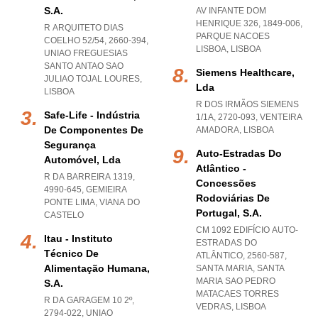
S.a.
AV INFANTE DOM
HENRIQUE 326, 1849-006
,
R ARQUITETO DIAS
PARQUE NACOES
COELHO 52/54, 2660-394
,
LISBOA
,
LISBOA
UNIAO FREGUESIAS
SANTO ANTAO SAO
Siemens Healthcare,
JULIAO TOJAL LOURES
,
Lda
LISBOA
R DOS IRMÃOS SIEMENS
Safe-Life - Indústria
1/1A, 2720-093
,
VENTEIRA
De Componentes De
AMADORA
,
LISBOA
Segurança
Auto-Estradas Do
Automóvel, Lda
Atlântico -
R DA BARREIRA 1319,
Concessões
4990-645
,
GEMIEIRA
Rodoviárias De
PONTE LIMA
,
VIANA DO
Portugal, S.a.
CASTELO
CM 1092 EDIFÍCIO AUTO-
Itau - Instituto
ESTRADAS DO
Técnico De
ATLÂNTICO, 2560-587,
Alimentação Humana,
SANTA MARIA
,
SANTA
MARIA SAO PEDRO
S.a.
MATACAES TORRES
R DA GARAGEM 10 2º,
VEDRAS
,
LISBOA
2794-022
,
UNIAO