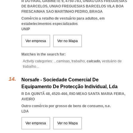
R DO FAIAL GABINETE 9, 4750-783, UNIÃO DAS FREGUESIAS
DE BARCELOS
,
UNIAO FREGUESIAS BARCELOS VILA BOA
FRESCAINHA SAO MARTINHO PEDRO
,
BRAGA
Comércio a retalho de vestuário para adultos, em
estabelecimentos especializados
UNIP
Ver empresa
Ver no Mapa
Matches in the search for:
Activity categories: ...
camisas,
trabalho,
calcado,
vestuário de
trabalho
...
Norsafe - Sociedade Comercial De
Equipamento De Protecção Individual, Lda
R DA QUINTÃ 48, 4520-466
,
RIO MEAO SANTA MARIA FEIRA
,
AVEIRO
Outro comércio por grosso de bens de consumo, n.e.
LDA
Ver empresa
Ver no Mapa