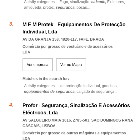
Activity categories: ...
Fogo,
sinalização,
calcado,
Extintores,
antiqueda,
protec,
seguranca,
bocas
...
M E M Protek - Equipamentos De Protecção
Individual, Lda
AV DA GRANJA 158, 4820-117
,
FAFE
,
BRAGA
Comércio por grosso de vestuário e de acessórios
LDA
Ver empresa
Ver no Mapa
Matches in the search for:
Activity categories: ...
de protecção individual,
ganchos,
equipamentos de seguranca,
calçado de segurança
...
Profor - Segurança, Sinalização E Acessórios
Eléctricos, Lda
AV SALGUEIRO MAIA 1016, 2785-503
,
SAO DOMINGOS RANA
CASCAIS
,
LISBOA
Comércio por grosso de outras máquinas e equipamentos
LDA