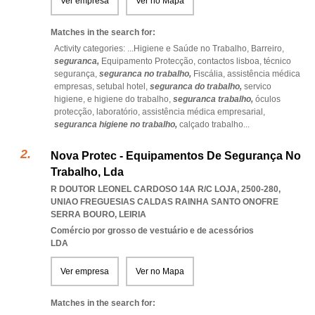
Ver empresa
Ver no Mapa
Matches in the search for:
Activity categories: ...
Higiene e Saúde no Trabalho,
Barreiro,
seguranca,
Equipamento Protecção,
contactos lisboa,
técnico
segurança,
seguranca no trabalho,
Fiscália,
assistência médica
empresas,
setubal hotel,
seguranca do trabalho,
servico
higiene,
e higiene do trabalho,
seguranca trabalho,
óculos
protecção,
laboratório,
assistência médica empresarial,
seguranca higiene no trabalho,
calçado trabalho
...
Nova Protec - Equipamentos De Segurança No
Trabalho, Lda
R DOUTOR LEONEL CARDOSO 14A R/C LOJA, 2500-280
,
UNIAO FREGUESIAS CALDAS RAINHA SANTO ONOFRE
SERRA BOURO
,
LEIRIA
Comércio por grosso de vestuário e de acessórios
LDA
Ver empresa
Ver no Mapa
Matches in the search for: