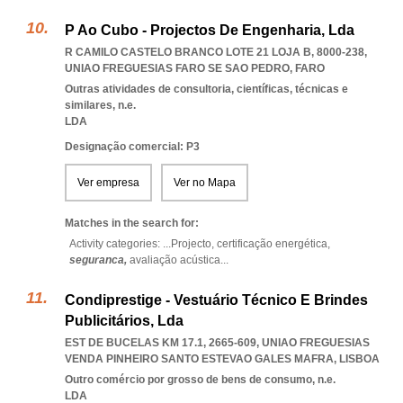
P Ao Cubo - Projectos De Engenharia, Lda
R CAMILO CASTELO BRANCO LOTE 21 LOJA B, 8000-238
,
UNIAO FREGUESIAS FARO SE SAO PEDRO
,
FARO
Outras atividades de consultoria, científicas, técnicas e
similares, n.e.
LDA
Designação comercial: P3
Ver empresa
Ver no Mapa
Matches in the search for:
Activity categories: ...
Projecto,
certificação energética,
seguranca,
avaliação acústica
...
Condiprestige - Vestuário Técnico E Brindes
Publicitários, Lda
EST DE BUCELAS KM 17.1, 2665-609
,
UNIAO FREGUESIAS
VENDA PINHEIRO SANTO ESTEVAO GALES MAFRA
,
LISBOA
Outro comércio por grosso de bens de consumo, n.e.
LDA