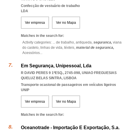
Confecção de vestuário de trabalho
LDA
Ver empresa
Ver no Mapa
Matches in the search for:
Activity categories: ...
de trabalho,
antiqueda,
seguranca,
viana
do castelo,
linhas de vida,
téxteis,
material de seguranca,
Acessórios
...
Em Segurança, Unipessoal, Lda
R DAVID PERES 9 1ºESQ., 2745-098
,
UNIAO FREGUESIAS
QUELUZ BELAS SINTRA
,
LISBOA
Transporte ocasional de passageiros em veículos ligeiros
UNIP
Ver empresa
Ver no Mapa
Matches in the search for:
Oceanotrade - Importação E Exportação, S.a.