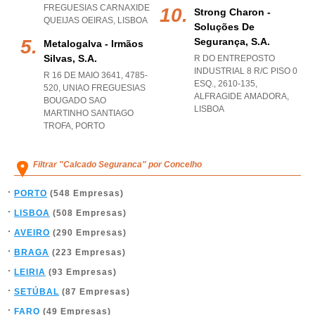
FREGUESIAS CARNAXIDE
Strong Charon -
QUEIJAS OEIRAS
,
LISBOA
Soluções De
Segurança, S.a.
Metalogalva - Irmãos
Silvas, S.a.
R DO ENTREPOSTO
INDUSTRIAL 8 R/C PISO 0
R 16 DE MAIO 3641, 4785-
ESQ., 2610-135
,
520
,
UNIAO FREGUESIAS
ALFRAGIDE AMADORA
,
BOUGADO SAO
LISBOA
MARTINHO SANTIAGO
TROFA
,
PORTO
Filtrar "Calcado Seguranca" por Concelho
PORTO
(548 Empresas)
LISBOA
(508 Empresas)
AVEIRO
(290 Empresas)
BRAGA
(223 Empresas)
LEIRIA
(93 Empresas)
SETÚBAL
(87 Empresas)
FARO
(49 Empresas)