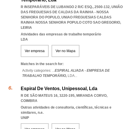
R INSEPARÁVEIS DE LUBANGO 2 R/C ESQ., 2500-132, UNIÃO
DAS FREGUESIAS DE CALDAS DA RAINHA - NOSSA
SENHORA DO POPULO
,
UNIAO FREGUESIAS CALDAS
RAINHA NOSSA SENHORA POPULO COTO SAO GREGORIO
,
LEIRIA
Atividades das empresas de trabalho temporário
LDA
Ver empresa
Ver no Mapa
Matches in the search for:
Activity categories: ...
ESPIRAL ALIADA - EMPRESA DE
TRABALHO TEMPORÁRIO,
LDA
...
Espiral De Ventos, Unipessoal, Lda
R DE SÃO MATEUS 16, 3220-195
,
MIRANDA CORVO
,
COIMBRA
Outras atividades de consultoria, científicas, técnicas e
similares, n.e.
UNIP