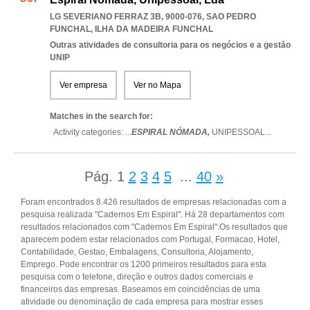
LG SEVERIANO FERRAZ 3B, 9000-076
,
SAO PEDRO
FUNCHAL
,
ILHA DA MADEIRA FUNCHAL
Outras atividades de consultoria para os negócios e a gestão
UNIP
Ver empresa
Ver no Mapa
Matches in the search for:
Activity categories: ...
ESPIRAL NÓMADA,
UNIPESSOAL
...
Pág.
1
2
3
4
5
...
40
»
Foram encontrados 8.426 resultados de empresas relacionadas com a
pesquisa realizada "Cadernos Em Espiral". Há 28 departamentos com
resultados relacionados com "Cadernos Em Espiral".Os resultados que
aparecem podem estar relacionados com Portugal, Formacao, Hotel,
Contabilidade, Gestao, Embalagens, Consultoria, Alojamento,
Emprego. Pode encontrar os 1200 primeiros resultados para esta
pesquisa com o telefone, direção e outros dados comerciais e
financeiros das empresas. Baseamos em coincidências de uma
atividade ou denominação de cada empresa para mostrar esses