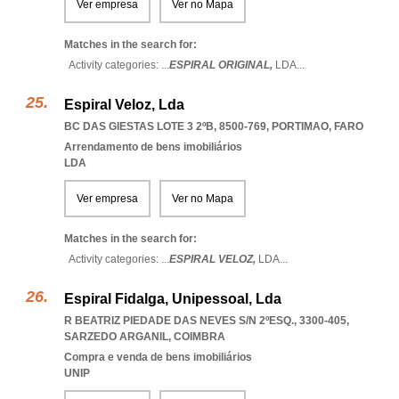
Ver empresa
Ver no Mapa
Matches in the search for:
Activity categories: ...
ESPIRAL ORIGINAL,
LDA
...
Espiral Veloz, Lda
BC DAS GIESTAS LOTE 3 2ºB, 8500-769
,
PORTIMAO
,
FARO
Arrendamento de bens imobiliários
LDA
Ver empresa
Ver no Mapa
Matches in the search for:
Activity categories: ...
ESPIRAL VELOZ,
LDA
...
Espiral Fidalga, Unipessoal, Lda
R BEATRIZ PIEDADE DAS NEVES S/N 2ºESQ., 3300-405
,
SARZEDO ARGANIL
,
COIMBRA
Compra e venda de bens imobiliários
UNIP