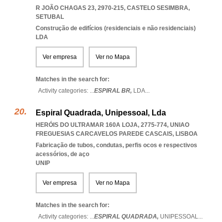
R JOÃO CHAGAS 23, 2970-215
,
CASTELO SESIMBRA
,
SETUBAL
Construção de edifícios (residenciais e não residenciais)
LDA
Ver empresa
Ver no Mapa
Matches in the search for:
Activity categories: ...
ESPIRAL BR,
LDA
...
Espiral Quadrada, Unipessoal, Lda
HERÓIS DO ULTRAMAR 160A LOJA, 2775-774
,
UNIAO
FREGUESIAS CARCAVELOS PAREDE CASCAIS
,
LISBOA
Fabricação de tubos, condutas, perfis ocos e respectivos
acessórios, de aço
UNIP
Ver empresa
Ver no Mapa
Matches in the search for:
Activity categories: ...
ESPIRAL QUADRADA,
UNIPESSOAL
...