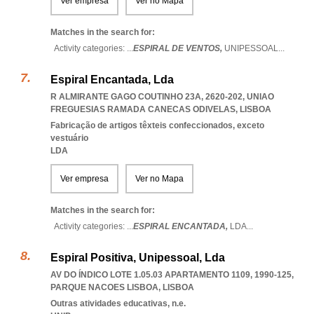
Ver empresa
Ver no Mapa
Matches in the search for:
Activity categories: ...
ESPIRAL DE VENTOS,
UNIPESSOAL
...
Espiral Encantada, Lda
R ALMIRANTE GAGO COUTINHO 23A, 2620-202
,
UNIAO
FREGUESIAS RAMADA CANECAS ODIVELAS
,
LISBOA
Fabricação de artigos têxteis confeccionados, exceto
vestuário
LDA
Ver empresa
Ver no Mapa
Matches in the search for:
Activity categories: ...
ESPIRAL ENCANTADA,
LDA
...
Espiral Positiva, Unipessoal, Lda
AV DO ÍNDICO LOTE 1.05.03 APARTAMENTO 1109, 1990-125
,
PARQUE NACOES LISBOA
,
LISBOA
Outras atividades educativas, n.e.