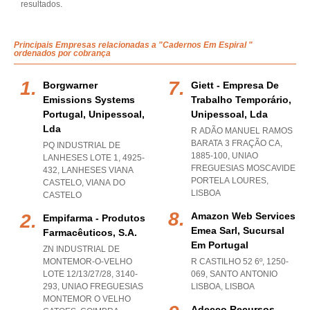
resultados.
Principais Empresas relacionadas a "Cadernos Em Espiral "
ordenados por cobrança
Borgwarner
Giett - Empresa De
Emissions Systems
Trabalho Temporário,
Portugal, Unipessoal,
Unipessoal, Lda
Lda
R ADÃO MANUEL RAMOS
BARATA 3 FRAÇÃO CA,
PQ INDUSTRIAL DE
1885-100
,
UNIAO
LANHESES LOTE 1, 4925-
FREGUESIAS MOSCAVIDE
432
,
LANHESES VIANA
PORTELA LOURES
,
CASTELO
,
VIANA DO
LISBOA
CASTELO
Amazon Web Services
Empifarma - Produtos
Emea Sarl, Sucursal
Farmacêuticos, S.a.
Em Portugal
ZN INDUSTRIAL DE
MONTEMOR-O-VELHO
R CASTILHO 52 6º, 1250-
LOTE 12/13/27/28, 3140-
069
,
SANTO ANTONIO
293
,
UNIAO FREGUESIAS
LISBOA
,
LISBOA
MONTEMOR O VELHO
Adecco Recursos