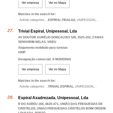
Ver empresa
Ver no Mapa
Matches in the search for:
Activity categories: ...
ESPIRAL FIDALGA,
UNIPESSOAL
...
Trivial Espiral, Unipessoal, Lda
AV DOUTOR AURÉLIO GONÇALVES S/N, 3525-202
,
CANAS
SENHORIM NELAS
,
VISEU
Alojamento mobilado para turistas
UNIP
Designação comercial: A MODERNA
Ver empresa
Ver no Mapa
Matches in the search for:
Activity categories: ...
TRIVIAL ESPIRAL,
UNIPESSOAL
...
Espiral Axadrezada, Unipessoal, Lda
R DO AGREU 166, 4620-471, UNIÃO DAS FREGUESIAS DE
CRISTELOS
,
UNIAO FREGUESIAS CRISTELOS BOIM ORDEM