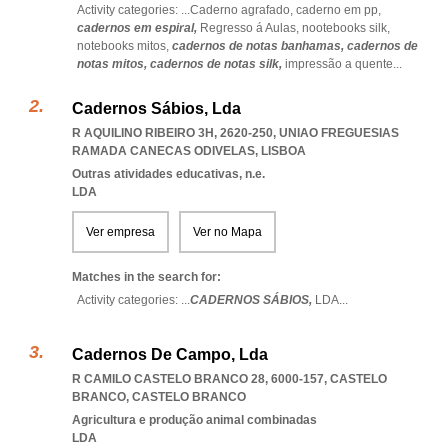
Activity categories: ...
Caderno agrafado,
caderno em pp,
cadernos em espiral,
Regresso á Aulas,
nootebooks silk,
notebooks mitos,
cadernos de notas banhamas,
cadernos de
notas mitos,
cadernos de notas silk,
impressão a quente
...
Cadernos Sábios, Lda
R AQUILINO RIBEIRO 3H, 2620-250
,
UNIAO FREGUESIAS
RAMADA CANECAS ODIVELAS
,
LISBOA
Outras atividades educativas, n.e.
LDA
Ver empresa
Ver no Mapa
Matches in the search for:
Activity categories: ...
CADERNOS SÁBIOS,
LDA
...
Cadernos De Campo, Lda
R CAMILO CASTELO BRANCO 28, 6000-157
,
CASTELO
BRANCO
,
CASTELO BRANCO
Agricultura e produção animal combinadas
LDA