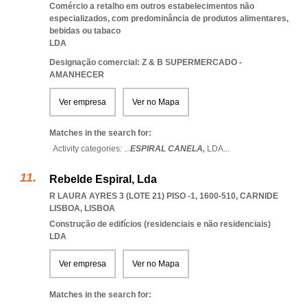
Comércio a retalho em outros estabelecimentos não
especializados, com predominância de produtos alimentares,
bebidas ou tabaco
LDA
Designação comercial: Z & B SUPERMERCADO -
AMANHECER
Ver empresa
Ver no Mapa
Matches in the search for:
Activity categories: ...
ESPIRAL CANELA,
LDA
...
Rebelde Espiral, Lda
R LAURA AYRES 3 (LOTE 21) PISO -1, 1600-510
,
CARNIDE
LISBOA
,
LISBOA
Construção de edifícios (residenciais e não residenciais)
LDA
Ver empresa
Ver no Mapa
Matches in the search for: