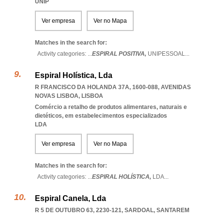
UNIP
Ver empresa
Ver no Mapa
Matches in the search for:
Activity categories: ...
ESPIRAL POSITIVA,
UNIPESSOAL
...
Espiral Holística, Lda
R FRANCISCO DA HOLANDA 37A, 1600-088
,
AVENIDAS
NOVAS LISBOA
,
LISBOA
Comércio a retalho de produtos alimentares, naturais e
dietéticos, em estabelecimentos especializados
LDA
Ver empresa
Ver no Mapa
Matches in the search for:
Activity categories: ...
ESPIRAL HOLÍSTICA,
LDA
...
Espiral Canela, Lda
R 5 DE OUTUBRO 63, 2230-121
,
SARDOAL
,
SANTAREM