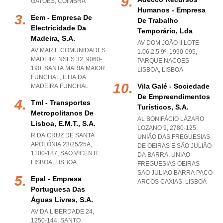
GATOES
,
COIMBRA
Humanos - Empresa
Eem - Empresa De
De Trabalho
Electricidade Da
Temporário, Lda
Madeira, S.a.
AV DOM JOÃO II LOTE
AV MAR E COMUNIDADES
1.06.2.5 9º, 1990-095
,
MADEIRENSES 32, 9060-
PARQUE NACOES
190
,
SANTA MARIA MAIOR
LISBOA
,
LISBOA
FUNCHAL
,
ILHA DA
Vila Galé - Sociedade
MADEIRA FUNCHAL
De Empreendimentos
Tml - Transportes
Turísticos, S.a.
Metropolitanos De
AL BONIFÁCIO LÁZARO
Lisboa, E.m.t., S.a.
LOZANO 9, 2780-125,
R DA CRUZ DE SANTA
UNIÃO DAS FREGUESIAS
APOLÓNIA 23/25/25A,
DE OEIRAS E SÃO JULIÃO
1100-187
,
SAO VICENTE
DA BARRA
,
UNIAO
LISBOA
,
LISBOA
FREGUESIAS OEIRAS
SAO JULIAO BARRA PACO
Epal - Empresa
ARCOS CAXIAS
,
LISBOA
Portuguesa Das
Águas Livres, S.a.
AV DA LIBERDADE 24,
1250-144
,
SANTO