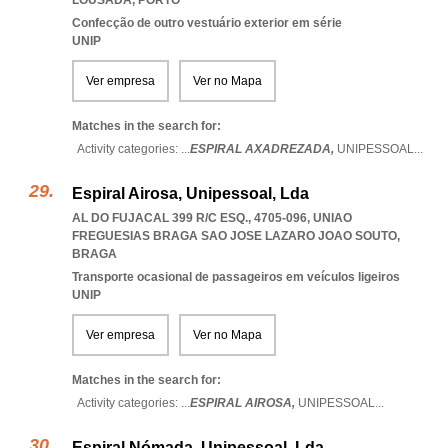
LOUSADA
,
PORTO
Confecção de outro vestuário exterior em série
UNIP
Ver empresa
Ver no Mapa
Matches in the search for:
Activity categories: ...
ESPIRAL AXADREZADA,
UNIPESSOAL
...
Espiral Airosa, Unipessoal, Lda
AL DO FUJACAL 399 R/C ESQ., 4705-096
,
UNIAO
FREGUESIAS BRAGA SAO JOSE LAZARO JOAO SOUTO
,
BRAGA
Transporte ocasional de passageiros em veículos ligeiros
UNIP
Ver empresa
Ver no Mapa
Matches in the search for:
Activity categories: ...
ESPIRAL AIROSA,
UNIPESSOAL
...
Espiral Nómada, Unipessoal, Lda