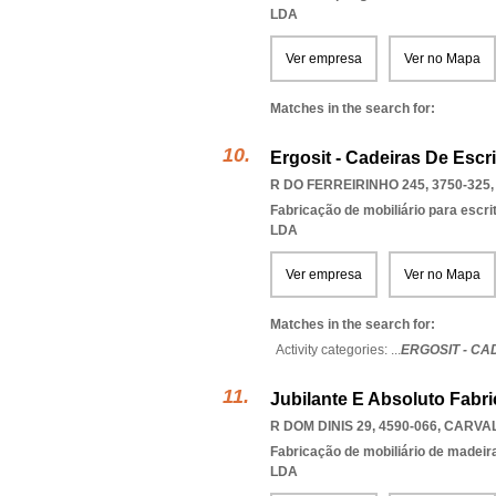
LDA
Ver empresa
Ver no Mapa
Matches in the search for:
Ergosit - Cadeiras De Escri
R DO FERREIRINHO 245, 3750-325
Fabricação de mobiliário para escri
LDA
Ver empresa
Ver no Mapa
Matches in the search for:
Activity categories: ...
ERGOSIT - CA
Jubilante E Absoluto Fabri
R DOM DINIS 29, 4590-066
,
CARVAL
Fabricação de mobiliário de madeira
LDA