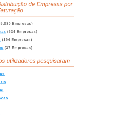
istribuição de Empresas por
aturação
(5.880 Empresas)
nas
(534 Empresas)
s
(194 Empresas)
es
(37 Empresas)
os utilizadores pesquisaram
ras
ario
al
acao
s