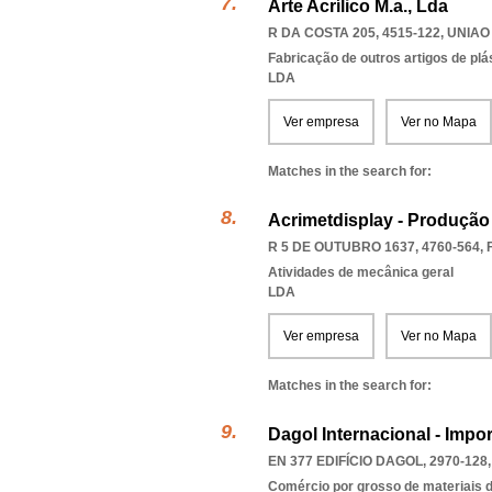
Arte Acrílico M.a., Lda
R DA COSTA 205, 4515-122
,
UNIAO
Fabricação de outros artigos de plás
LDA
Ver empresa
Ver no Mapa
Matches in the search for:
Acrimetdisplay - Produção 
R 5 DE OUTUBRO 1637, 4760-564
,
Atividades de mecânica geral
LDA
Ver empresa
Ver no Mapa
Matches in the search for:
Dagol Internacional - Impor
EN 377 EDIFÍCIO DAGOL, 2970-128
Comércio por grosso de materiais d