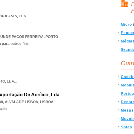
D
F
CADEIRAS,
LDA
...
Micro
Peque
UNDE PACOS FERREIRA
,
PORTO
Média
 para outros fins
Grand
Outr
Cadei
NTO,
LDA
...
Mobili
Portug
Exportação De Acrílico, Lda
38
,
ALVALADE LISBOA
,
LISBOA
Decor
zado
Mesas
Movei
Sofas