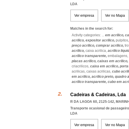
LDA
Ver empresa
Ver no Mapa
Matches in the search for:
Activity categories: ...
em acrilico,
ca
acrilico,
expositor acrilico,
pulpitos
preço acrilico,
comprar acrilico,
tr
acrilico,
caixa acrilica,
acrilico liqui
acrilico transparente,
embalagens,
placas acrilico,
caixas em acrilico,
criacrilicos,
caixa em acrilico,
porta
acrilicas,
caixas acrilicas,
cubo acril
em acrilico,
acrilico preto,
quadro a
acrilico transparente,
cubo em acri
Cadeiras & Cadeiras, Lda
R DA LAGOA 60, 2125-142
,
MARIN
Transporte ocasional de passageiro
LDA
Ver empresa
Ver no Mapa