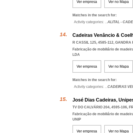
Ver empresa
Ver no Mapa
Matches in the search for:
Activity categories: ...
ALITAL - CAD
Cadeiras Venâncio & Coelho
R CASSIL 125, 4585-112
,
GANDRA 
Fabricação de mobiliário de madeira
LDA
Ver empresa
Ver no Mapa
Matches in the search for:
Activity categories: ...
CADEIRAS VEN
José Dias Cadeiras, Unipe
TV DO CALVÁRIO 204, 4595-106
,
F
Fabricação de mobiliário de madeira
UNIP
Ver empresa
Ver no Mapa