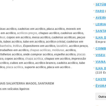
SETÚ
FARO
AVEIR
LEIRI
ixas acrilico,
cadeiras em acrilico,
placa acrilico,
moveis em
SANT
,
em acrilico,
acrilicos preços,
chapas acrilico,
cadeiras acrilico,
ofeus,
copos em acrilico,
mesa acrilico,
cadeiras acrilicas,
peças
ILHA 
do,
tubos acrilico,
tubo em acrilico,
acrilico cristal,
cadeiras em
Empre
banheira,
troféus,
Expositores em acrilico,
lavatório,
acrilico preço,
COIM
trabalhos em acrilico,
chapas acrilicas,
molduras,
acrilico,
 folhetos acrilico,
onde comprar acrilico,
espelho acrilico,
placas
VISEU
ico,
copos acrilico,
chapa acrilica,
chapas em acrilico,
impressão
VIANA
crilico,
cubos em acrilico,
acrilico branco,
cadeira acrilico,
tubo
lico,
placa acrilica,
suporte acrilico,
placa em acrilico
...
ILHA 
(110 
CAST
HAIS SALVATERRA MAGOS
,
SANTAREM
ÉVOR
s em veículos ligeiros