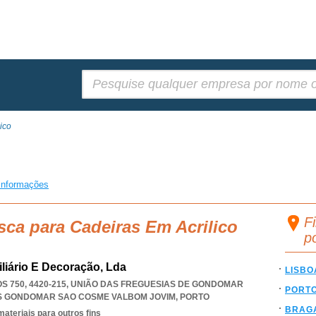
Pesquisar:
ico
informações
Fi
sca para Cadeiras Em Acrilico
p
biliário E Decoração, Lda
LISBO
 750, 4420-215, UNIÃO DAS FREGUESIAS DE GONDOMAR
PORT
S GONDOMAR SAO COSME VALBOM JOVIM
,
PORTO
BRAG
materiais para outros fins