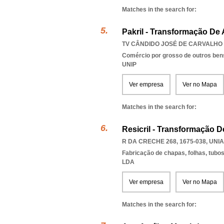
Matches in the search for:
Pakril - Transformação De 
TV CÂNDIDO JOSÉ DE CARVALHO 2
Comércio por grosso de outros bens
UNIP
Ver empresa
Ver no Mapa
Matches in the search for:
Resicril - Transformação De
R DA CRECHE 268, 1675-038
,
UNIA
Fabricação de chapas, folhas, tubos 
LDA
Ver empresa
Ver no Mapa
Matches in the search for: