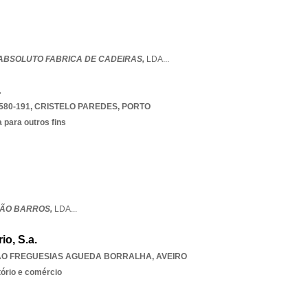
 ABSOLUTO FABRICA DE CADEIRAS,
LDA
...
a
580-191
,
CRISTELO PAREDES
,
PORTO
 para outros fins
DÃO BARROS,
LDA
...
io, S.a.
AO FREGUESIAS AGUEDA BORRALHA
,
AVEIRO
tório e comércio