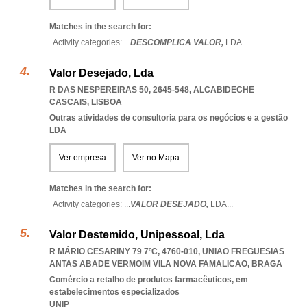
Matches in the search for:
Activity categories: ...
DESCOMPLICA VALOR,
LDA
...
Valor Desejado, Lda
R DAS NESPEREIRAS 50, 2645-548
,
ALCABIDECHE
CASCAIS
,
LISBOA
Outras atividades de consultoria para os negócios e a gestão
LDA
Ver empresa
Ver no Mapa
Matches in the search for:
Activity categories: ...
VALOR DESEJADO,
LDA
...
Valor Destemido, Unipessoal, Lda
R MÁRIO CESARINY 79 7ºC, 4760-010
,
UNIAO FREGUESIAS
ANTAS ABADE VERMOIM VILA NOVA FAMALICAO
,
BRAGA
Comércio a retalho de produtos farmacêuticos, em
estabelecimentos especializados
UNIP