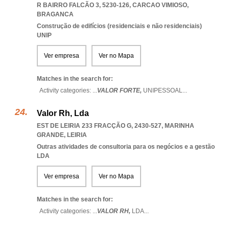
R BAIRRO FALCÃO 3, 5230-126
,
CARCAO VIMIOSO
,
BRAGANCA
Construção de edifícios (residenciais e não residenciais)
UNIP
Ver empresa
Ver no Mapa
Matches in the search for:
Activity categories: ...
VALOR FORTE,
UNIPESSOAL
...
Valor Rh, Lda
EST DE LEIRIA 233 FRACÇÃO G, 2430-527
,
MARINHA
GRANDE
,
LEIRIA
Outras atividades de consultoria para os negócios e a gestão
LDA
Ver empresa
Ver no Mapa
Matches in the search for:
Activity categories: ...
VALOR RH,
LDA
...