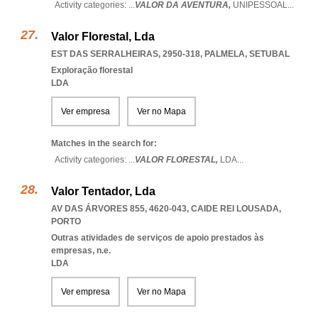
Activity categories: ...
VALOR DA AVENTURA,
UNIPESSOAL
...
Valor Florestal, Lda
EST DAS SERRALHEIRAS, 2950-318
,
PALMELA
,
SETUBAL
Exploração florestal
LDA
Ver empresa
Ver no Mapa
Matches in the search for:
Activity categories: ...
VALOR FLORESTAL,
LDA
...
Valor Tentador, Lda
AV DAS ÁRVORES 855, 4620-043
,
CAIDE REI LOUSADA
,
PORTO
Outras atividades de serviços de apoio prestados às
empresas, n.e.
LDA
Ver empresa
Ver no Mapa