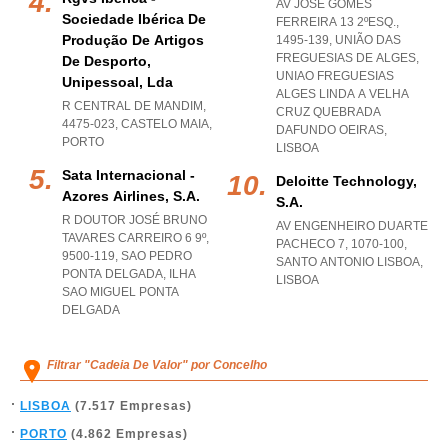
AV JOSÉ GOMES
Sociedade Ibérica De
FERREIRA 13 2ºESQ.,
Produção De Artigos
1495-139, UNIÃO DAS
FREGUESIAS DE ALGES
,
De Desporto,
UNIAO FREGUESIAS
Unipessoal, Lda
ALGES LINDA A VELHA
R CENTRAL DE MANDIM,
CRUZ QUEBRADA
4475-023
,
CASTELO MAIA
,
DAFUNDO OEIRAS
,
PORTO
LISBOA
Sata Internacional -
Deloitte Technology,
Azores Airlines, S.a.
S.a.
R DOUTOR JOSÉ BRUNO
AV ENGENHEIRO DUARTE
TAVARES CARREIRO 6 9º,
PACHECO 7, 1070-100
,
9500-119
,
SAO PEDRO
SANTO ANTONIO LISBOA
,
PONTA DELGADA
,
ILHA
LISBOA
SAO MIGUEL PONTA
DELGADA
Filtrar "Cadeia De Valor" por Concelho
LISBOA
(7.517 Empresas)
PORTO
(4.862 Empresas)