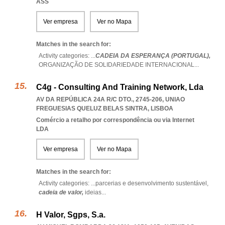
ASS
Ver empresa
Ver no Mapa
Matches in the search for:
Activity categories: ...
CADEIA DA ESPERANÇA (PORTUGAL),
ORGANIZAÇÃO DE SOLIDARIEDADE INTERNACIONAL
...
C4g - Consulting And Training Network, Lda
AV DA REPÚBLICA 24A R/C DTO., 2745-206
,
UNIAO
FREGUESIAS QUELUZ BELAS SINTRA
,
LISBOA
Comércio a retalho por correspondência ou via Internet
LDA
Ver empresa
Ver no Mapa
Matches in the search for:
Activity categories: ...
parcerias e desenvolvimento sustentável,
cadeia de valor,
ideias
...
H Valor, Sgps, S.a.