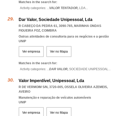
Matches in the search for:
Activity categories: ...
VALOR TENTADOR,
LDA
...
Dar Valor, Sociedade Unipessoal, Lda
R CABEÇO DA PEDRA 61, 3090-765
,
MARINHA ONDAS
FIGUEIRA FOZ
,
COIMBRA
Outras atividades de consultoria para os negócios e a gestão
UNIP
Ver empresa
Ver no Mapa
Matches in the search for:
Activity categories: ...
DAR VALOR,
SOCIEDADE UNIPESSOAL
...
Valor Imperdível, Unipessoal, Lda
R DE VERMOIM S/N, 3720-005
,
OSSELA OLIVEIRA AZEMEIS
,
AVEIRO
Manutenção e reparação de veículos automóveis
UNIP
Ver empresa
Ver no Mapa