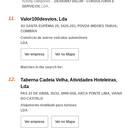
Activity categories: ...
DESÍGNIO VALOR - CONSULTORIA E
SERVIÇOS,
LDA
...
Valor100desvios, Lda
AV SANTA EUFÉMIA 20, 3420-201
,
POVOA MIDOES TABUA
,
COIMBRA
Comércio de outros veículos automóveis
LDA
Ver empresa
Ver no Mapa
Matches in the search for:
Taberna Cadeia Velha, Atividades Hoteleiras,
Lda
PAS 25 DE ABRIL 30/32, 4990-058
,
ARCA PONTE LIMA
,
VIANA
DO CASTELO
Alojamento mobilado para turistas
LDA
Ver empresa
Ver no Mapa