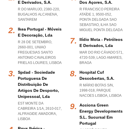
E Derivados, S.a.
Dos Açores, S.a.
R DO MARUJO, 2380-220
,
R FRANCISCO PEREIRA
BUGALHOS ALCANENA
,
ATAÍDE 1, 9500-052
,
SANTAREM
PONTA DELGADA SAO
SEBASTIAO
,
ILHA SAO
Ikea Portugal - Móveis
MIGUEL PONTA DELGADA
E Decoração, Lda
Ilídio Mota - Petróleos
R 28 DE SETEMBRO,
E Derivados, Lda
2660-001
,
UNIAO
FREGUESIAS SANTO
MAR DO RIO CÁVADO 571,
ANTONIO CAVALEIROS
4720-539
,
LAGO AMARES
,
FRIELAS LOURES
,
LISBOA
BRAGA
Spdad - Sociedade
Hospital Cuf
Portuguesa De
Descobertas, S.a.
Distribuição De
R MÁRIO BOTAS S/N,
Artigos De Desporto,
1998-018
,
PARQUE
NACOES LISBOA
,
LISBOA
Unipessoal, Lda
EST MONTE DA
Acciona Green
CABREIRA 1/1A, 2610-017
,
Energy Developments
ALFRAGIDE AMADORA
,
S.l. Sucursal Em
LISBOA
Portugal
Rgvs Ibérica -