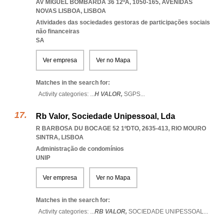
AV MIGUEL BOMBARDA 36 12ºA, 1050-165
,
AVENIDAS
NOVAS LISBOA
,
LISBOA
Atividades das sociedades gestoras de participações sociais
não financeiras
SA
Ver empresa
Ver no Mapa
Matches in the search for:
Activity categories: ...
H VALOR,
SGPS
...
Rb Valor, Sociedade Unipessoal, Lda
R BARBOSA DU BOCAGE 52 1ºDTO, 2635-413
,
RIO MOURO
SINTRA
,
LISBOA
Administração de condomínios
UNIP
Ver empresa
Ver no Mapa
Matches in the search for:
Activity categories: ...
RB VALOR,
SOCIEDADE UNIPESSOAL
...