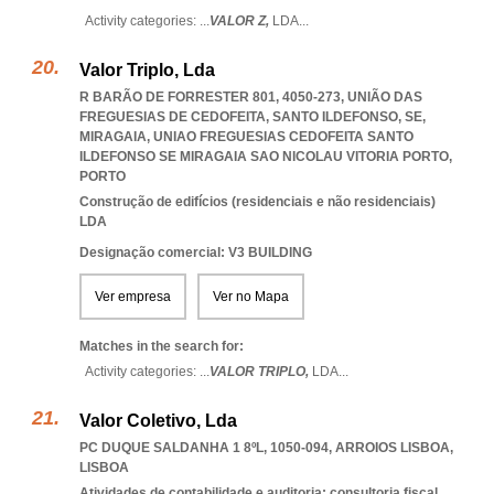
Activity categories: ...
VALOR Z,
LDA
...
Valor Triplo, Lda
R BARÃO DE FORRESTER 801, 4050-273, UNIÃO DAS
FREGUESIAS DE CEDOFEITA, SANTO ILDEFONSO, SE,
MIRAGAIA
,
UNIAO FREGUESIAS CEDOFEITA SANTO
ILDEFONSO SE MIRAGAIA SAO NICOLAU VITORIA PORTO
,
PORTO
Construção de edifícios (residenciais e não residenciais)
LDA
Designação comercial: V3 BUILDING
Ver empresa
Ver no Mapa
Matches in the search for:
Activity categories: ...
VALOR TRIPLO,
LDA
...
Valor Coletivo, Lda
PC DUQUE SALDANHA 1 8ºL, 1050-094
,
ARROIOS LISBOA
,
LISBOA
Atividades de contabilidade e auditoria; consultoria fiscal