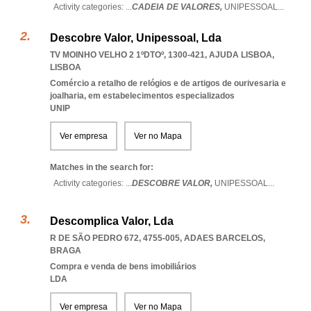
Activity categories: ...
CADEIA DE VALORES,
UNIPESSOAL
...
Descobre Valor, Unipessoal, Lda
TV MOINHO VELHO 2 1ºDTOº, 1300-421
,
AJUDA LISBOA
,
LISBOA
Comércio a retalho de relógios e de artigos de ourivesaria e
joalharia, em estabelecimentos especializados
UNIP
Ver empresa
Ver no Mapa
Matches in the search for:
Activity categories: ...
DESCOBRE VALOR,
UNIPESSOAL
...
Descomplica Valor, Lda
R DE SÃO PEDRO 672, 4755-005
,
ADAES BARCELOS
,
BRAGA
Compra e venda de bens imobiliários
LDA
Ver empresa
Ver no Mapa