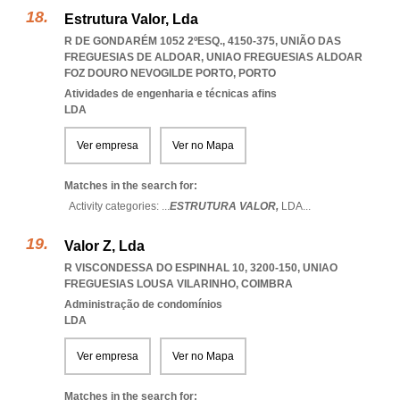
Estrutura Valor, Lda
R DE GONDARÉM 1052 2ºESQ., 4150-375, UNIÃO DAS
FREGUESIAS DE ALDOAR
,
UNIAO FREGUESIAS ALDOAR
FOZ DOURO NEVOGILDE PORTO
,
PORTO
Atividades de engenharia e técnicas afins
LDA
Ver empresa
Ver no Mapa
Matches in the search for:
Activity categories: ...
ESTRUTURA VALOR,
LDA
...
Valor Z, Lda
R VISCONDESSA DO ESPINHAL 10, 3200-150
,
UNIAO
FREGUESIAS LOUSA VILARINHO
,
COIMBRA
Administração de condomínios
LDA
Ver empresa
Ver no Mapa
Matches in the search for: