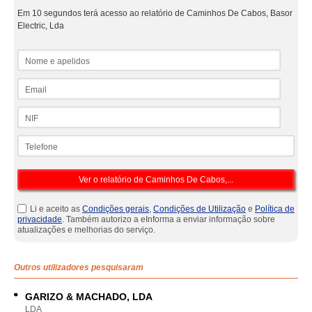
Em 10 segundos terá acesso ao relatório de Caminhos De Cabos, Basor
Electric, Lda
Nome e apelidos
Email
NIF
Telefone
Li e aceito as
Condições gerais
,
Condições de Utilização
e
Política de
privacidade
. Também autorizo a eInforma a enviar informação sobre
atualizações e melhorias do serviço.
Outros utilizadores pesquisaram
GARIZO & MACHADO, LDA
LDA