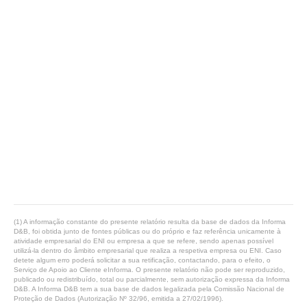
(1) A informação constante do presente relatório resulta da base de dados da Informa
D&B, foi obtida junto de fontes públicas ou do próprio e faz referência unicamente à
atividade empresarial do ENI ou empresa a que se refere, sendo apenas possível
utilizá-la dentro do âmbito empresarial que realiza a respetiva empresa ou ENI. Caso
detete algum erro poderá solicitar a sua retificação, contactando, para o efeito, o
Serviço de Apoio ao Cliente eInforma. O presente relatório não pode ser reproduzido,
publicado ou redistribuído, total ou parcialmente, sem autorização expressa da Informa
D&B. A Informa D&B tem a sua base de dados legalizada pela Comissão Nacional de
Proteção de Dados (Autorização Nº 32/96, emitida a 27/02/1996).