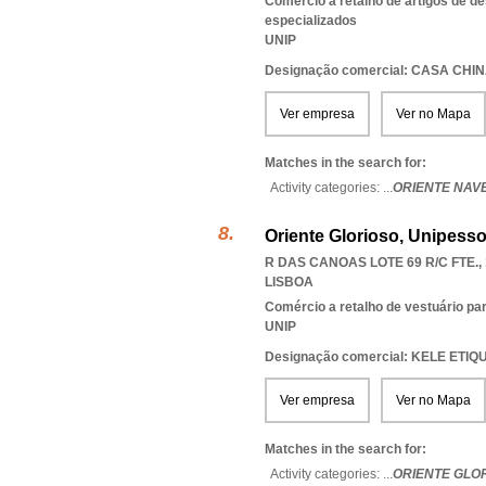
Comércio a retalho de artigos de d
especializados
UNIP
Designação comercial: CASA CHI
Ver empresa
Ver no Mapa
Matches in the search for:
Activity categories: ...
ORIENTE NAV
Oriente Glorioso, Unipesso
R DAS CANOAS LOTE 69 R/C FTE., 
LISBOA
Comércio a retalho de vestuário pa
UNIP
Designação comercial: KELE ETI
Ver empresa
Ver no Mapa
Matches in the search for:
Activity categories: ...
ORIENTE GLO