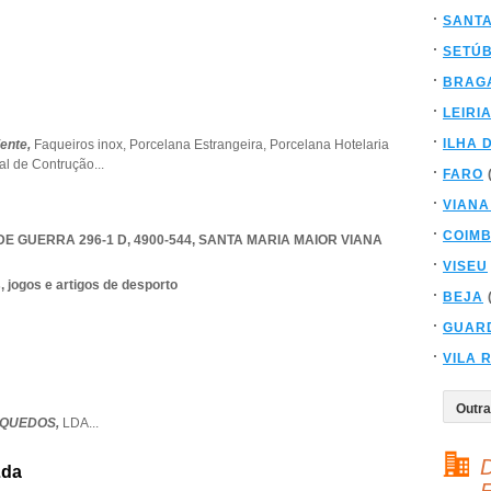
SANT
SETÚ
BRAG
LEIRI
ILHA 
iente,
Faqueiros inox,
Porcelana Estrangeira,
Porcelana Hotelaria
al de Contrução
...
FARO
VIANA
COIM
 GUERRA 296-1 D, 4900-544
,
SANTA MARIA MAIOR VIANA
VISEU
 jogos e artigos de desporto
BEJA
GUAR
VILA 
NQUEDOS,
LDA
...
D
Lda