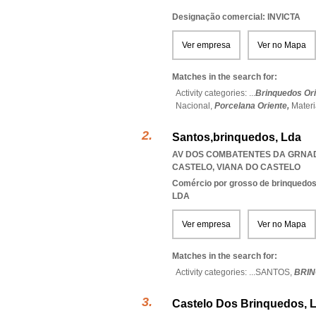
Designação comercial: INVICTA
Ver empresa
Ver no Mapa
Matches in the search for:
Activity categories: ...
Brinquedos Or
Nacional,
Porcelana Oriente,
Materi
Santos,brinquedos, Lda
AV DOS COMBATENTES DA GRNADE
CASTELO
,
VIANA DO CASTELO
Comércio por grosso de brinquedos,
LDA
Ver empresa
Ver no Mapa
Matches in the search for:
Activity categories: ...
SANTOS,
BRI
Castelo Dos Brinquedos, 