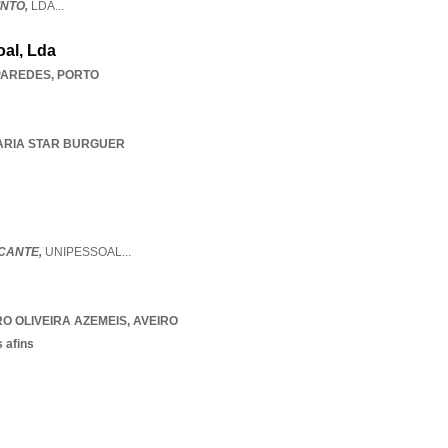
INTO,
LDA
...
oal, Lda
PAREDES
,
PORTO
GARIA STAR BURGUER
CANTE,
UNIPESSOAL
...
O OLIVEIRA AZEMEIS
,
AVEIRO
 afins