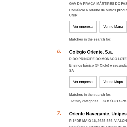
GAV DA PRAÇA MÁRTIRES DO FASC
Comércio a retalho de outros produ
UNIP
Ver empresa
Ver no Mapa
Matches in the search for:
Colégio Oriente, S.a.
R DO PRÍNCIPE DO MÓNACO LOTE 4
Ensinos básico (3º Ciclo) e secundá
SA
Ver empresa
Ver no Mapa
Matches in the search for:
Activity categories: ...
COLÉGIO ORI
Oriente Navegante, Unipes
R 1º DE MAIO 16, 2625-586
,
VIALON