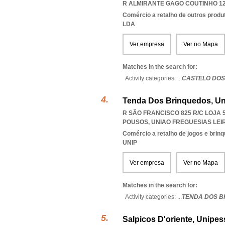
R ALMIRANTE GAGO COUTINHO 12B
Comércio a retalho de outros produ
LDA
Ver empresa
Ver no Mapa
Matches in the search for:
Activity categories: ...
CASTELO DOS
Tenda Dos Brinquedos, Un
R SÃO FRANCISCO 825 R/C LOJA 5
POUSOS
,
UNIAO FREGUESIAS LEI
Comércio a retalho de jogos e brin
UNIP
Ver empresa
Ver no Mapa
Matches in the search for:
Activity categories: ...
TENDA DOS B
Salpicos D'oriente, Unipes