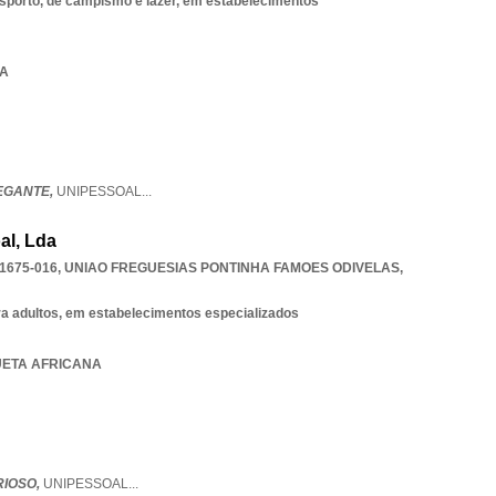
esporto, de campismo e lazer, em estabelecimentos
NA
EGANTE,
UNIPESSOAL
...
al, Lda
1675-016
,
UNIAO FREGUESIAS PONTINHA FAMOES ODIVELAS
,
ra adultos, em estabelecimentos especializados
QUETA AFRICANA
RIOSO,
UNIPESSOAL
...