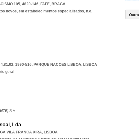
ISMO 105, 4820-146
,
FAFE
,
BRAGA
tos novos, em estabelecimentos especializados, n.e.
.81.02, 1990-516
,
PARQUE NACOES LISBOA
,
LISBOA
rio geral
ENTE,
S.A.
...
soal, Lda
GA VILA FRANCA XIRA
,
LISBOA