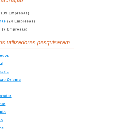
aturação
(139 Empresas)
nas
(24 Empresas)
s
(7 Empresas)
os utilizadores pesquisaram
uedos
al
haria
ao Oriente
erador
nte
ulo
co
ne