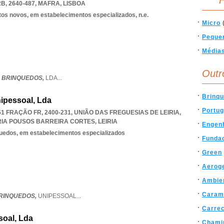
F
, 2640-487
,
MAFRA
,
LISBOA
tos novos, em estabelecimentos especializados, n.e.
Micro
Peque
Média
Outr
 BRINQUEDOS,
LDA
...
Brinq
ipessoal, Lda
Portug
1 FRAÇÃO FR, 2400-231, UNIÃO DAS FREGUESIAS DE LEIRIA,
RIA POUSOS BARREIRA CORTES
,
LEIRIA
Engen
quedos, em estabelecimentos especializados
Fundac
Green
Aerog
Ambie
Caram
RINQUEDOS,
UNIPESSOAL
...
Carre
soal, Lda
Chami