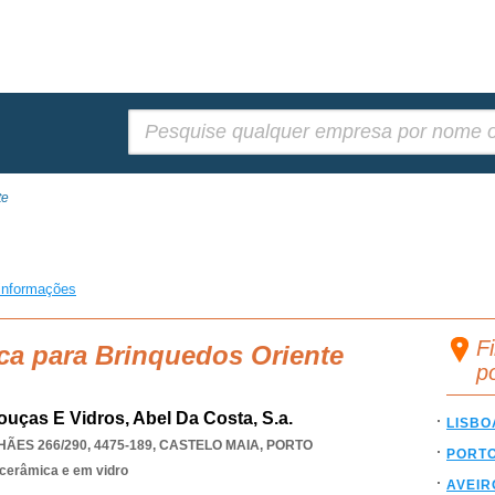
Pesquisar:
te
informações
F
ca para Brinquedos Oriente
p
uças E Vidros, Abel Da Costa, S.a.
LISBO
ES 266/290, 4475-189
,
CASTELO MAIA
,
PORTO
PORT
cerâmica e em vidro
AVEIR